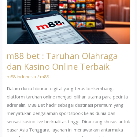
Taruhan
Olahraga
dan
Kasino
Online
Terbaik
m88 bet : Taruhan Olahraga
dan Kasino Online Terbaik
m88 indonesia
/
m88
Dalam dunia hiburan digital yang terus berkembang,
platform taruhan online menjadi pilihan utama para pecinta
adrenalin. M88 Bet hadir sebagai destinasi premium yang
menyatukan pengalaman sportsbook kelas dunia dan
sensasi kasino live berkualitas tinggi. Dirancang khusus untuk
pasar Asia Tenggara, layanan ini menawarkan antarmuka