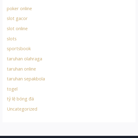
poker online
slot gacor
slot online
slots
sportsbook
taruhan olahraga
taruhan online
taruhan sepakbola
togel
tỷ lệ bóng đá
Uncategorized