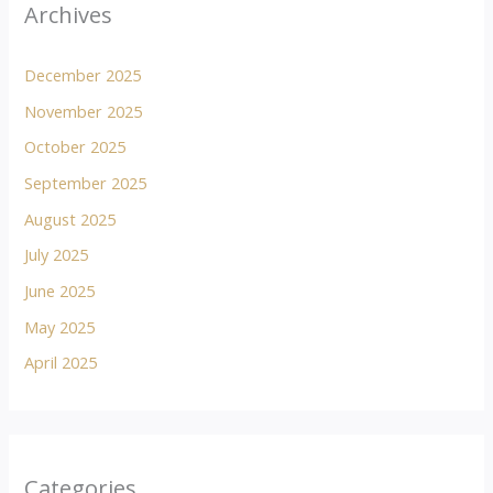
Archives
December 2025
November 2025
October 2025
September 2025
August 2025
July 2025
June 2025
May 2025
April 2025
Categories