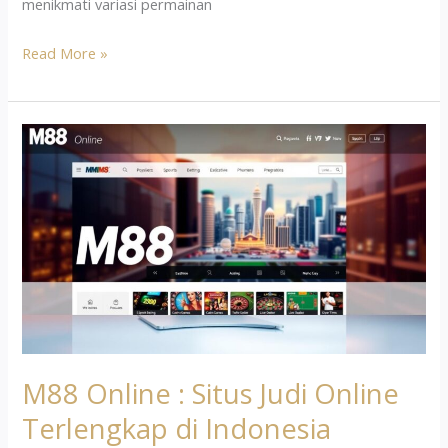
menikmati variasi permainan
Read More »
M88
Online
:
Situs
Judi
Online
Terlengkap
di
Indonesia
M88 Online : Situs Judi Online
Terlengkap di Indonesia