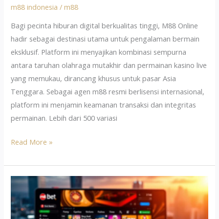
m88 indonesia
/
m88
Bagi pecinta hiburan digital berkualitas tinggi, M88 Online
hadir sebagai destinasi utama untuk pengalaman bermain
eksklusif. Platform ini menyajikan kombinasi sempurna
antara taruhan olahraga mutakhir dan permainan kasino live
yang memukau, dirancang khusus untuk pasar Asia
Tenggara. Sebagai agen m88 resmi berlisensi internasional,
platform ini menjamin keamanan transaksi dan integritas
permainan. Lebih dari 500 variasi
Read More »
m88
bet
: