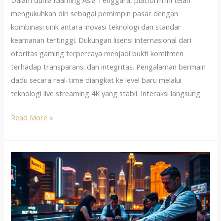
mengukuhkan diri sebagai pemimpin pasar dengan
kombinasi unik antara inovasi teknologi dan standar
keamanan tertinggi. Dukungan lisensi internasional dari
otoritas gaming terpercaya menjadi bukti komitmen
terhadap transparansi dan integritas. Pengalaman bermain
dadu secara real-time diangkat ke level baru melalui
teknologi live streaming 4K yang stabil. Interaksi langsung
Read More »
Panduan
Lengkap
Permainan
Judi
Online