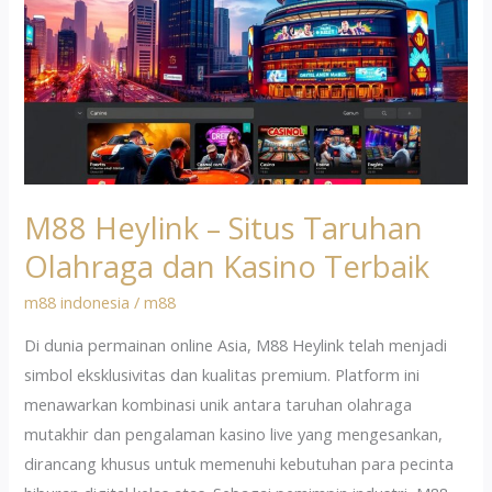
–
Situs
Taruhan
Olahraga
dan
Kasino
Terbaik
M88 Heylink – Situs Taruhan
Olahraga dan Kasino Terbaik
m88 indonesia
/
m88
Di dunia permainan online Asia, M88 Heylink telah menjadi
simbol eksklusivitas dan kualitas premium. Platform ini
menawarkan kombinasi unik antara taruhan olahraga
mutakhir dan pengalaman kasino live yang mengesankan,
dirancang khusus untuk memenuhi kebutuhan para pecinta