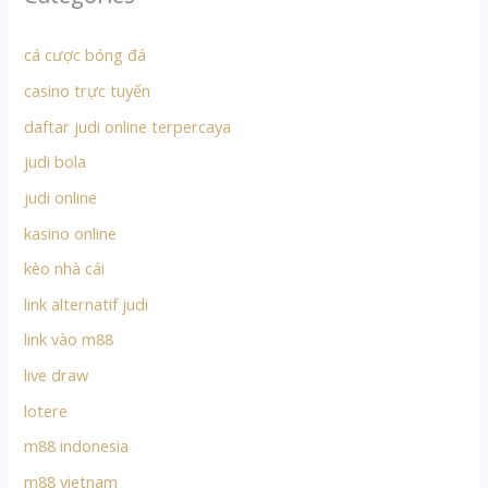
cá cược bóng đá
casino trực tuyến
daftar judi online terpercaya
judi bola
judi online
kasino online
kèo nhà cái
link alternatif judi
link vào m88
live draw
lotere
m88 indonesia
m88 vietnam