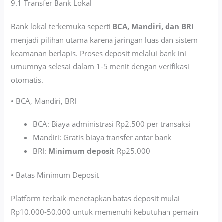
9.1 Transfer Bank Lokal
Bank lokal terkemuka seperti
BCA, Mandiri, dan BRI
menjadi pilihan utama karena jaringan luas dan sistem
keamanan berlapis. Proses deposit melalui bank ini
umumnya selesai dalam 1-5 menit dengan verifikasi
otomatis.
• BCA, Mandiri, BRI
BCA: Biaya administrasi Rp2.500 per transaksi
Mandiri: Gratis biaya transfer antar bank
BRI:
Minimum deposit
Rp25.000
• Batas Minimum Deposit
Platform terbaik menetapkan batas deposit mulai
Rp10.000-50.000 untuk memenuhi kebutuhan pemain