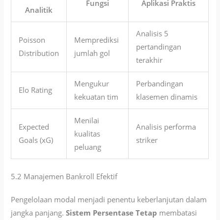
Fungsi
Aplikasi Praktis
Analitik
Analisis 5
Poisson
Memprediksi
pertandingan
Distribution
jumlah gol
terakhir
Mengukur
Perbandingan
Elo Rating
kekuatan tim
klasemen dinamis
Menilai
Expected
Analisis performa
kualitas
Goals (xG)
striker
peluang
5.2 Manajemen Bankroll Efektif
Pengelolaan modal menjadi penentu keberlanjutan dalam
jangka panjang.
Sistem Persentase Tetap
membatasi