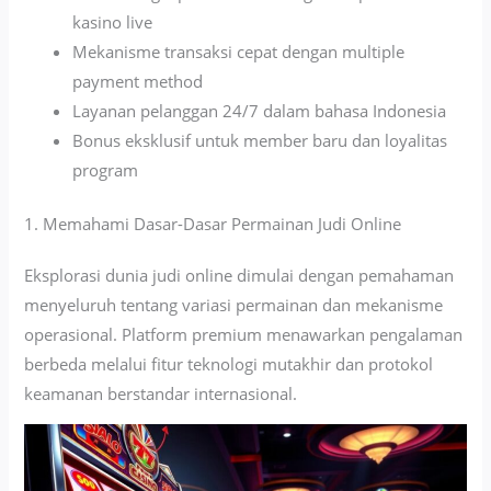
kasino live
Mekanisme transaksi cepat dengan multiple
payment method
Layanan pelanggan 24/7 dalam bahasa Indonesia
Bonus eksklusif untuk member baru dan loyalitas
program
1. Memahami Dasar-Dasar Permainan Judi Online
Eksplorasi dunia judi online dimulai dengan pemahaman
menyeluruh tentang variasi permainan dan mekanisme
operasional. Platform premium menawarkan pengalaman
berbeda melalui fitur teknologi mutakhir dan protokol
keamanan berstandar internasional.