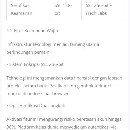
Sertifikasi
SSL 128-
SSL 256-bit +
Keamanan
bit
iTech Labs
4.2 Fitur Keamanan Wajib
Infrastruktur teknologi menjadi tameng utama
perlindungan pemain:
• Sistem Enkripsi SSL 256-bit
Teknologi ini mengamankan data finansial dengan lapisan
proteksi setara bank. Pastikan ikon gembok terkunci
muncul di address bar browser.
• Opsi Verifikasi Dua Langkah
Aktivasi fitur ini mengurangi risiko peretasan akun hingga
98%. Platform kelas dunia menyediakan autentikasi via