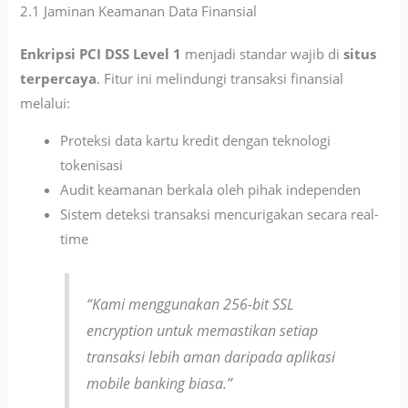
2.1 Jaminan Keamanan Data Finansial
Enkripsi PCI DSS Level 1
menjadi standar wajib di
situs
terpercaya
. Fitur ini melindungi transaksi finansial
melalui:
Proteksi data kartu kredit dengan teknologi
tokenisasi
Audit keamanan berkala oleh pihak independen
Sistem deteksi transaksi mencurigakan secara real-
time
“Kami menggunakan 256-bit SSL
encryption untuk memastikan setiap
transaksi lebih aman daripada aplikasi
mobile banking biasa.”