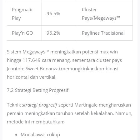
Pragmatic
Cluster
96.5%
Play
Pays/Megaways™
Play’n GO
96.2%
Paylines Tradisional
Sistem Megaways™ meningkatkan potensi max win
hingga 117.649 cara menang, sementara cluster pays
(contoh: Sweet Bonanza) memungkinkan kombinasi
horizontal dan vertikal.
7.2 Strategi Betting Progresif
Teknik
strategi progresif
seperti Martingale mengharuskan
pemain meningkatkan taruhan setelah kekalahan. Namun,
metode ini membutuhkan:
Modal awal cukup