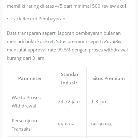
memiliki rating di atas 4/5 dari minimal 500 review aktif.
• Track Record Pembayaran
Data transparan seperti laporan pembayaran bulanan
menjadi bukti konkret. Situs premium seperti
RoyalBet
mencatat approval rate 99.5% dengan proses withdrawal
kurang dari 3 jam.
Standar
Parameter
Situs Premium
Industri
Waktu Proses
24-72 jam
1-3 jam
Withdrawal
Persetujuan
95-97%
99-99.9%
Transaksi