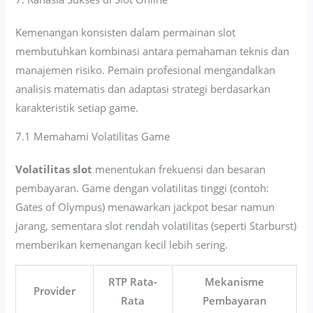
Kemenangan konsisten dalam permainan slot
membutuhkan kombinasi antara pemahaman teknis dan
manajemen risiko. Pemain profesional mengandalkan
analisis matematis dan adaptasi strategi berdasarkan
karakteristik setiap game.
7.1 Memahami Volatilitas Game
Volatilitas slot
menentukan frekuensi dan besaran
pembayaran. Game dengan volatilitas tinggi (contoh:
Gates of Olympus) menawarkan jackpot besar namun
jarang, sementara slot rendah volatilitas (seperti Starburst)
memberikan kemenangan kecil lebih sering.
RTP Rata-
Mekanisme
Provider
Rata
Pembayaran