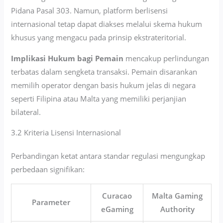
Pidana Pasal 303. Namun, platform berlisensi
internasional tetap dapat diakses melalui skema hukum
khusus yang mengacu pada prinsip ekstrateritorial.
Implikasi Hukum bagi Pemain
mencakup perlindungan
terbatas dalam sengketa transaksi. Pemain disarankan
memilih operator dengan basis hukum jelas di negara
seperti Filipina atau Malta yang memiliki perjanjian
bilateral.
3.2 Kriteria Lisensi Internasional
Perbandingan ketat antara standar regulasi mengungkap
perbedaan signifikan:
Curacao
Malta Gaming
Parameter
eGaming
Authority