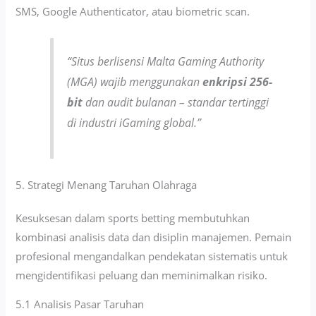
SMS, Google Authenticator, atau biometric scan.
“Situs berlisensi Malta Gaming Authority
(MGA) wajib menggunakan
enkripsi 256-
bit
dan audit bulanan – standar tertinggi
di industri iGaming global.”
5. Strategi Menang Taruhan Olahraga
Kesuksesan dalam sports betting membutuhkan
kombinasi analisis data dan disiplin manajemen. Pemain
profesional mengandalkan pendekatan sistematis untuk
mengidentifikasi peluang dan meminimalkan risiko.
5.1 Analisis Pasar Taruhan