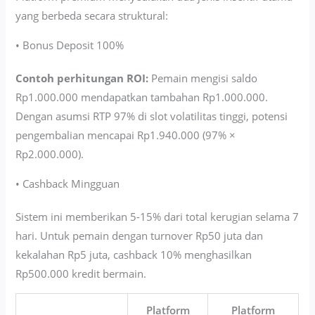
yang berbeda secara struktural:
• Bonus Deposit 100%
Contoh perhitungan ROI:
Pemain mengisi saldo
Rp1.000.000 mendapatkan tambahan Rp1.000.000.
Dengan asumsi RTP 97% di slot volatilitas tinggi, potensi
pengembalian mencapai Rp1.940.000 (97% ×
Rp2.000.000).
• Cashback Mingguan
Sistem ini memberikan 5-15% dari total kerugian selama 7
hari. Untuk pemain dengan turnover Rp50 juta dan
kekalahan Rp5 juta, cashback 10% menghasilkan
Rp500.000 kredit bermain.
Platform
Platform