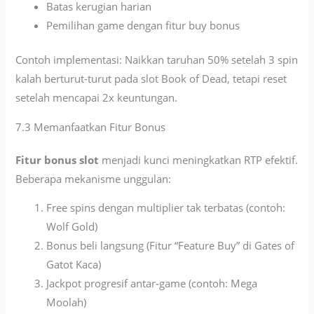
Batas kerugian harian
Pemilihan game dengan fitur buy bonus
Contoh implementasi: Naikkan taruhan 50% setelah 3 spin
kalah berturut-turut pada slot Book of Dead, tetapi reset
setelah mencapai 2x keuntungan.
7.3 Memanfaatkan Fitur Bonus
Fitur bonus slot
menjadi kunci meningkatkan RTP efektif.
Beberapa mekanisme unggulan:
Free spins dengan multiplier tak terbatas (contoh:
Wolf Gold)
Bonus beli langsung (Fitur “Feature Buy” di Gates of
Gatot Kaca)
Jackpot progresif antar-game (contoh: Mega
Moolah)