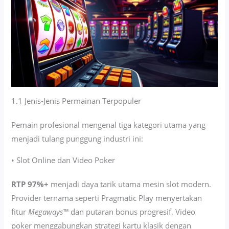
1.1 Jenis-Jenis Permainan Terpopuler
Pemain profesional mengenal tiga kategori utama yang
menjadi tulang punggung industri ini:
• Slot Online dan Video Poker
RTP 97%+
menjadi daya tarik utama mesin slot modern.
Provider ternama seperti Pragmatic Play menyertakan
fitur
Megaways™
dan putaran bonus progresif. Video
poker menggabungkan strategi kartu klasik dengan