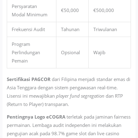
Persyaratan
€50,000
€500,000
Modal Minimum
Frekuensi Audit
Tahunan
Triwulanan
Program
Perlindungan
Opsional
Wajib
Pemain
Sertifikasi PAGCOR
dari Filipina menjadi standar emas di
Asia Tenggara dengan sistem pengawasan real-time.
Lisensi ini mewajibkan
player fund segregation
dan RTP
(Return to Player) transparan.
Pentingnya Logo eCOGRA
terletak pada jaminan fairness
permainan. Lembaga audit independen ini melakukan
pengujian acak pada 98.7% game slot dan live casino