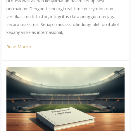
profesionalitas dan kenyamanan dalam setiap sesi
permainan. Dengan teknologi real-time encryption dan
verifikasi multi-faktor, integritas data pengguna terjaga
secara maksimal. Setiap transaksi dilindungi oleh protokol
keuangan kelas internasional,
Read More »
Panduan
Aturan
Parlay
untuk
Taruhan
Olahraga