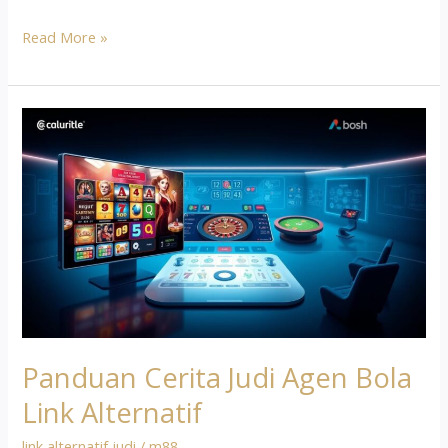
Read More »
Panduan
Cerita
Judi
Agen
Bola
Link
Alternatif
Panduan Cerita Judi Agen Bola
Link Alternatif
link alternatif judi
/
m88