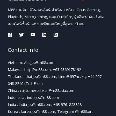
M88 เกมส์คาสิโนออนไลน์ ดำเนินการโดย Opus Gaming,
Playtech, Microgaming, และ Quickfire, ผู้ผลิตซอฟแวร์เกม
ออนไลน์ชั้นนำแห่งเอเซียและใหญ่ที่สุดของโลก.
Contact Info
Vietnam: viet_cs@m88.com
Malaysia: help@m88.com, +63 9369178192
Thailand : thai_cs@m88.com, Line @697nczkq, +44 207
048 2246 (Toll-Free)
China : customerservice@m88asia.com
Indonesia : indo_cs@m88.com
India : india_cs@m88.com, +63 9761858828
Korea : korea_cs@m88.com, Telegram @m88kor,