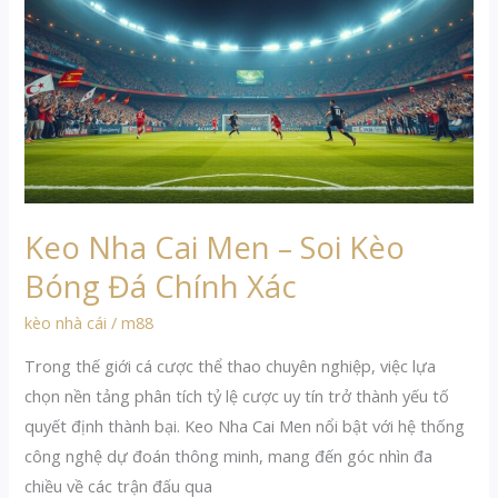
Cai
Men
–
Soi
Kèo
Bóng
Đá
Chính
Keo Nha Cai Men – Soi Kèo
Xác
Bóng Đá Chính Xác
kèo nhà cái
/
m88
Trong thế giới cá cược thể thao chuyên nghiệp, việc lựa
chọn nền tảng phân tích tỷ lệ cược uy tín trở thành yếu tố
quyết định thành bại. Keo Nha Cai Men nổi bật với hệ thống
công nghệ dự đoán thông minh, mang đến góc nhìn đa
chiều về các trận đấu qua