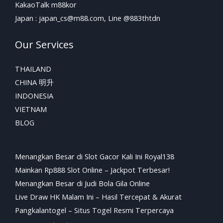
KakaoTalk m88kor
Japan : japan_cs@m88.com, Line @883thtdn
Our Services
THAILAND
CHINA 明升
INDONESIA
VIETNAM
BLOG
Menangkan Besar di Slot Gacor Kali Ini Royal138
Mainkan Rp888 Slot Online – Jackpot Terbesar!
Menangkan Besar di Judi Bola Gila Online
Live Draw HK Malam Ini – Hasil Tercepat & Akurat
Pangkalantogel – Situs Togel Resmi Terpercaya