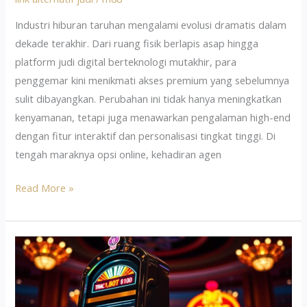
Industri hiburan taruhan mengalami evolusi dramatis dalam
dekade terakhir. Dari ruang fisik berlapis asap hingga
platform judi digital berteknologi mutakhir, para
penggemar kini menikmati akses premium yang sebelumnya
sulit dibayangkan. Perubahan ini tidak hanya meningkatkan
kenyamanan, tetapi juga menawarkan pengalaman high-end
dengan fitur interaktif dan personalisasi tingkat tinggi. Di
tengah maraknya opsi online, kehadiran agen
Read More »
Slot
Online
Terbaik
di