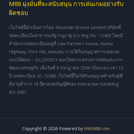
M88 มุ่งมั่นที่จะสนับสนุน การเล่นเกมอย่างรับ
ผิดชอบ
เว็บไซต์นี้ดำเนินการโดย Mountain Breeze Limited บริษัทที่
จดทะเบียนในสาธารณรัฐวานูอาตู (Co Reg No.: 12405 โดยมี
สำนักงานจดทะเบียนอยู่ที่ Law Partners House, Kumul
Highway, Port Vila, Vanuatu ภายใต้ใบอนุญาตการเล่นเกม
แบบโต้ตอบ – IGL25/2013 ออกโดยกระทรวงการคลังและการ
พัฒนาเศรษฐกิจ เมื่อวันที่ 8 กรกฎาคม 2556 เป็นระยะเวลา 15
ปี เลขทะเบียน: 01-72388 เว็บไซต์นี้ไม่ได้รับอนุญาตสำหรับผู้ที่
มีอายุต่ำกว่า 18 ปีตามบทบัญญัติของ Interactive Gambling
Act 2007
Copyright © 2026 Powered by
hhht888.com