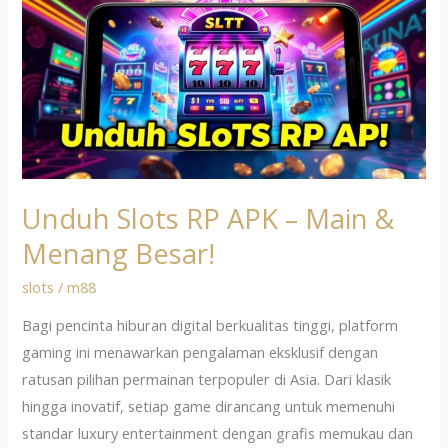
RP
APK
–
Main
&
Menang
Besar!
Unduh Slots RP APK – Main &
Menang Besar!
slots
/
m88
Bagi pencinta hiburan digital berkualitas tinggi, platform
gaming ini menawarkan pengalaman eksklusif dengan
ratusan pilihan permainan terpopuler di Asia. Dari klasik
hingga inovatif, setiap game dirancang untuk memenuhi
standar luxury entertainment dengan grafis memukau dan