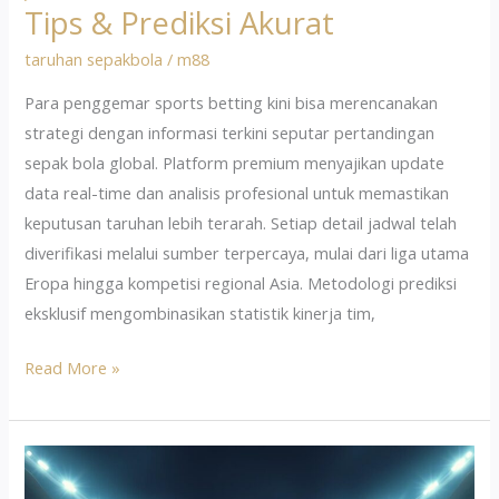
Tips & Prediksi Akurat
taruhan sepakbola
/
m88
Para penggemar sports betting kini bisa merencanakan
strategi dengan informasi terkini seputar pertandingan
sepak bola global. Platform premium menyajikan update
data real-time dan analisis profesional untuk memastikan
keputusan taruhan lebih terarah. Setiap detail jadwal telah
diverifikasi melalui sumber terpercaya, mulai dari liga utama
Eropa hingga kompetisi regional Asia. Metodologi prediksi
eksklusif mengombinasikan statistik kinerja tim,
Read More »
Keo
Nha