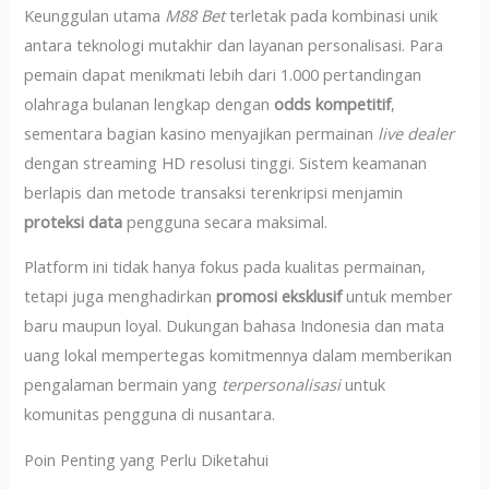
Keunggulan utama
M88 Bet
terletak pada kombinasi unik
antara teknologi mutakhir dan layanan personalisasi. Para
pemain dapat menikmati lebih dari 1.000 pertandingan
olahraga bulanan lengkap dengan
odds kompetitif
,
sementara bagian kasino menyajikan permainan
live dealer
dengan streaming HD resolusi tinggi. Sistem keamanan
berlapis dan metode transaksi terenkripsi menjamin
proteksi data
pengguna secara maksimal.
Platform ini tidak hanya fokus pada kualitas permainan,
tetapi juga menghadirkan
promosi eksklusif
untuk member
baru maupun loyal. Dukungan bahasa Indonesia dan mata
uang lokal mempertegas komitmennya dalam memberikan
pengalaman bermain yang
terpersonalisasi
untuk
komunitas pengguna di nusantara.
Poin Penting yang Perlu Diketahui