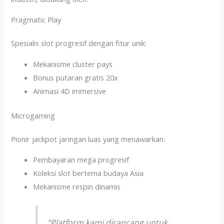
Pragmatic Play
Spesialis slot progresif dengan fitur unik:
Mekanisme cluster pays
Bonus putaran gratis 20x
Animasi 4D immersive
Microgaming
Pionir jackpot jaringan luas yang menawarkan:
Pembayaran mega progresif
Koleksi slot bertema budaya Asia
Mekanisme respin dinamis
“Platform kami dirancang untuk