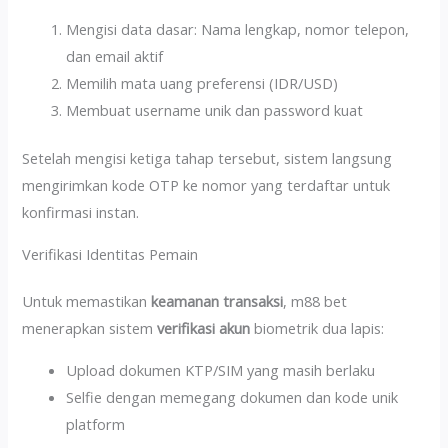
Mengisi data dasar: Nama lengkap, nomor telepon,
dan email aktif
Memilih mata uang preferensi (IDR/USD)
Membuat username unik dan password kuat
Setelah mengisi ketiga tahap tersebut, sistem langsung
mengirimkan kode OTP ke nomor yang terdaftar untuk
konfirmasi instan.
Verifikasi Identitas Pemain
Untuk memastikan
keamanan transaksi
, m88 bet
menerapkan sistem
verifikasi akun
biometrik dua lapis:
Upload dokumen KTP/SIM yang masih berlaku
Selfie dengan memegang dokumen dan kode unik
platform