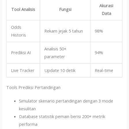
Akurasi
Tool Analisis
Fungsi
Data
Odds
Rekam jejak 5 tahun
98%
Historis
Analisis 50+
Prediksi AI
94%
parameter
Live Tracker
Update 10 detik
Real-time
Tools Prediksi Pertandingan
Simulator skenario pertandingan dengan 3 mode
kesulitan
Database statistik pemain berisi 200+ metrik
performa