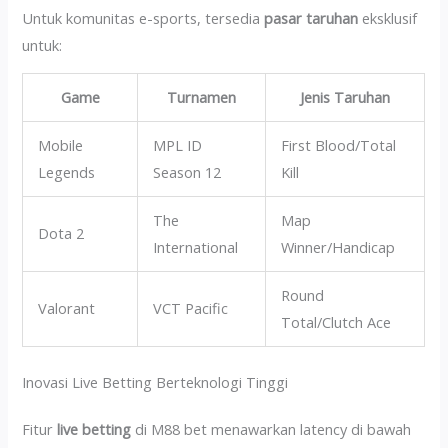
Untuk komunitas e-sports, tersedia
pasar taruhan
eksklusif
untuk:
Game
Turnamen
Jenis Taruhan
Mobile
MPL ID
First Blood/Total
Legends
Season 12
Kill
The
Map
Dota 2
International
Winner/Handicap
Round
Valorant
VCT Pacific
Total/Clutch Ace
Inovasi Live Betting Berteknologi Tinggi
Fitur
live betting
di M88 bet menawarkan latency di bawah