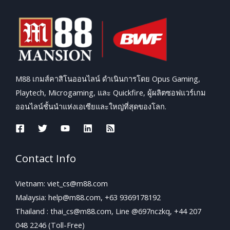
M88 เกมส์คาสิโนออนไลน์ ดำเนินการโดย Opus Gaming,
Playtech, Microgaming, และ Quickfire, ผู้ผลิตซอฟแวร์เกม
ออนไลน์ชั้นนำแห่งเอเซียและใหญ่ที่สุดของโลก.
Contact Info
Vietnam: viet_cs@m88.com
Malaysia: help@m88.com, +63 9369178192
Thailand : thai_cs@m88.com, Line @697nczkq, +44 207
048 2246 (Toll-Free)