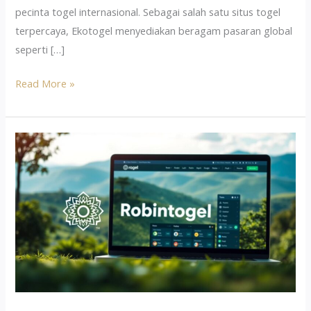
pecinta togel internasional. Sebagai salah satu situs togel
terpercaya, Ekotogel menyediakan beragam pasaran global
seperti […]
Read More »
Link
Alternatif
Robintogel
–
Togel
Online
Aman