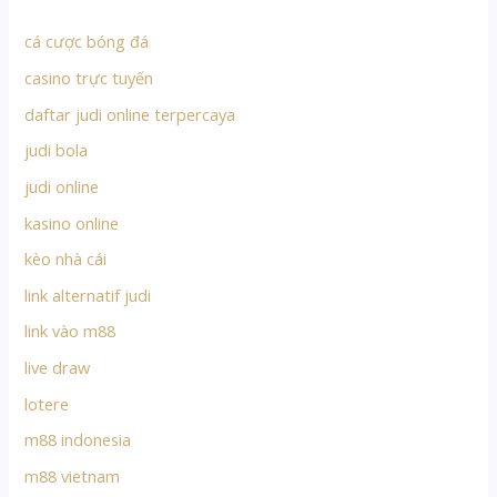
cá cược bóng đá
casino trực tuyến
daftar judi online terpercaya
judi bola
judi online
kasino online
kèo nhà cái
link alternatif judi
link vào m88
live draw
lotere
m88 indonesia
m88 vietnam