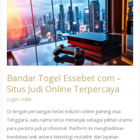
Togel
Essebet
com
–
Situs
Judi
Online
Terpercaya
Bandar Togel Essebet com –
Situs Judi Online Terpercaya
togel
/
m88
Di tengah persaingan ketat industri online gaming Asia
Tenggara, satu nama terus menanjak sebagai pilihan utama
para pecinta judi profesional. Platform ini menghadirkan
kombinasi unik antara teknologi mutakhir dan layanan