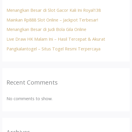
Menangkan Besar di Slot Gacor Kali Ini Royal138
Mainkan Rp888 Slot Online – Jackpot Terbesar!
Menangkan Besar di Judi Bola Gila Online
Live Draw HK Malam Ini – Hasil Tercepat & Akurat
Pangkalantogel – Situs Togel Resmi Terpercaya
Recent Comments
No comments to show.