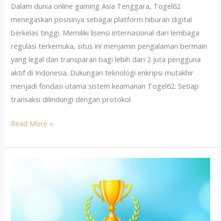
Dalam dunia online gaming Asia Tenggara, Togel62
menegaskan posisinya sebagai platform hiburan digital
berkelas tinggi. Memiliki lisensi internasional dari lembaga
regulasi terkemuka, situs ini menjamin pengalaman bermain
yang legal dan transparan bagi lebih dari 2 juta pengguna
aktif di Indonesia. Dukungan teknologi enkripsi mutakhir
menjadi fondasi utama sistem keamanan Togel62. Setiap
transaksi dilindungi dengan protokol
Read More »
Mulantogel
–
Agen
Togel
Terpercaya