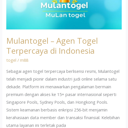
di
Indonesia
Mulantogel – Agen Togel
Terpercaya di Indonesia
togel
/
m88
Sebagai agen togel terpercaya berlisensi resmi, Mulantogel
telah menjadi pionir dalam industri judi online selama satu
dekade. Platform ini menawarkan pengalaman bermain
premium dengan akses ke 15+ pasar internasional seperti
Singapore Pools, Sydney Pools, dan Hongkong Pools.
Sistem keamanan berbasis enkripsi 256-bit menjamin
kerahasiaan data member dan transaksi finansial. Kelebihan
utama layanan ini terletak pada