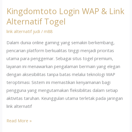
Kingdomtoto Login WAP & Link
Alternatif Togel
link alternatif judi
/
m88
Dalam dunia online gaming yang semakin berkembang,
pencarian platform berkualitas tinggi menjadi prioritas
utama para penggemar. Sebagai situs togel premium,
layanan ini menawarkan pengalaman bermain yang elegan
dengan aksesibilitas tanpa batas melalui teknologi WAP
teroptimasi. Sistem ini memastikan kenyamanan bagi
pengguna yang mengutamakan fleksibilitas dalam setiap
aktivitas taruhan. Keunggulan utama terletak pada jaringan
link alternatif
Read More »