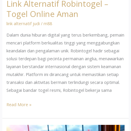
Link Alternatif Robintogel –
Togel Online Aman
link alternatif judi
/
m88
Dalam dunia hiburan digital yang terus berkembang, pemain
mencari platform berkualitas tinggi yang menggabungkan
keandalan dan pengalaman unik. Robintogel hadir sebagai
solusi terdepan bagi pecinta permainan angka, menawarkan
layanan berstandar internasional dengan sistem keamanan
mutakhir. Platform ini dirancang untuk memastikan setiap
transaksi dan aktivitas bermain terlindungi secara optimal.
Sebagai bandar togel resmi, Robintogel bekerja sama
Read More »
Bandar