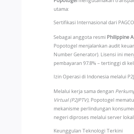
Popotogel
mengutamakan transpara
utama:
Sertifikasi Internasional dari PAGC
Sebagai anggota resmi
Philippine
Popotogel menjalankan audit keu
Number Generator). Lisensi ini men
pembayaran 97.8% – tertinggi di kel
Izin Operasi di Indonesia melalui P
Melalui kerja sama dengan
Perkump
Virtual (P2JPTV)
, Popotogel mematuh
mekanisme perlindungan konsumen.
negeri diproses melalui server lokal
Keunggulan Teknologi Terkini