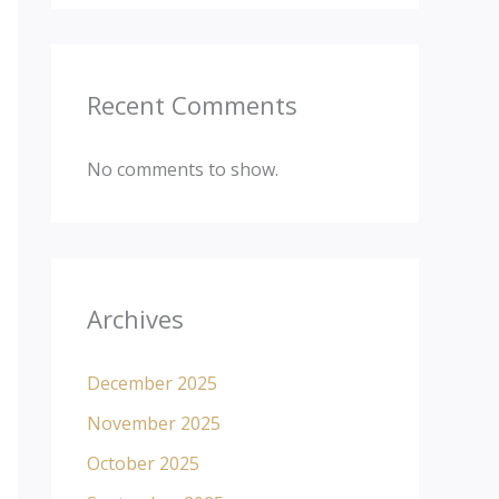
Recent Comments
No comments to show.
Archives
December 2025
November 2025
October 2025