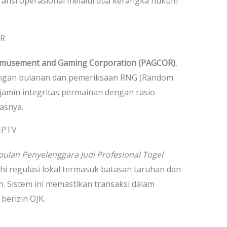
nsi operasional melalui dua kerangka hukum
OR
 Amusement and Gaming Corporation (PAGCOR)
,
angan bulanan dan pemeriksaan RNG (Random
jamin integritas permainan dengan rasio
asnya.
2JPTV
ulan Penyelenggara Judi Profesional Togel
i regulasi lokal termasuk batasan taruhan dan
 Sistem ini memastikan transaksi dalam
 berizin OJK.