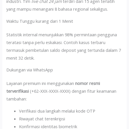
industri. Tim
live chat 24 jam
terdiri dari 15 agen terlatih
yang mampu menangani 8 bahasa regional sekaligus.
Waktu Tunggu kurang dari 1 Menit
Statistik internal menunjukkan 98% permintaan pengguna
teratasi tanpa perlu eskakasi. Contoh kasus terbaru
termasuk pembetulan saldo deposit yang tertunda dalam 7
menit 32 detik.
Dukungan via WhatsApp
Layanan premium ini menggunakan
nomor resmi
terverifikasi
(+62-XXX-XXXX-XXXX) dengan fitur keamanan
tambahan:
Verifikasi dua langkah melalui kode OTP
Riwayat chat terenkripsi
Konfirmasi identitas biometrik