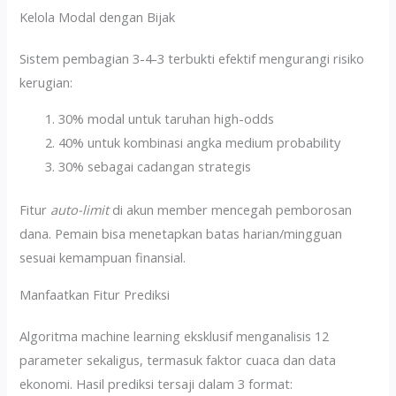
Kelola Modal dengan Bijak
Sistem pembagian 3-4-3 terbukti efektif mengurangi risiko
kerugian:
30% modal untuk taruhan high-odds
40% untuk kombinasi angka medium probability
30% sebagai cadangan strategis
Fitur
auto-limit
di akun member mencegah pemborosan
dana. Pemain bisa menetapkan batas harian/mingguan
sesuai kemampuan finansial.
Manfaatkan Fitur Prediksi
Algoritma machine learning eksklusif menganalisis 12
parameter sekaligus, termasuk faktor cuaca dan data
ekonomi. Hasil prediksi tersaji dalam 3 format: