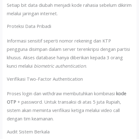
Setiap bit data diubah menjadi kode rahasia sebelum dikirim
melalui jaringan internet.
Proteksi Data Pribadi
Informasi sensitif seperti nomor rekening dan KTP
pengguna disimpan dalam server terenkripsi dengan partisi
khusus. Akses database hanya diberikan kepada 3 orang
kunci melalui
biometric authentication
.
Verifikasi Two-Factor Authentication
Proses login dan withdraw membutuhkan kombinasi
kode
OTP
+ password. Untuk transaksi di atas 5 juta Rupiah,
sistem akan meminta verifikasi ketiga melalui video call
dengan tim keamanan.
Audit Sistem Berkala