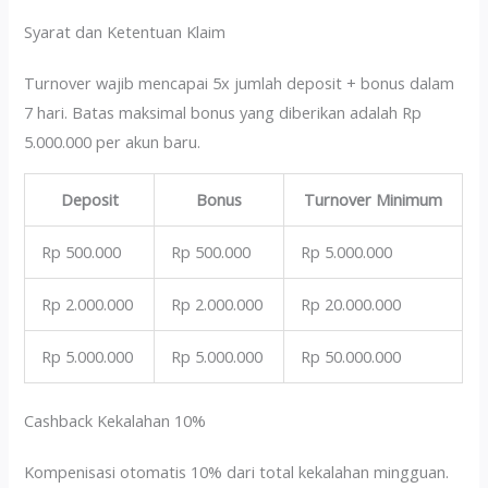
Syarat dan Ketentuan Klaim
Turnover wajib mencapai 5x jumlah deposit + bonus dalam
7 hari. Batas maksimal bonus yang diberikan adalah Rp
5.000.000 per akun baru.
Deposit
Bonus
Turnover Minimum
Rp 500.000
Rp 500.000
Rp 5.000.000
Rp 2.000.000
Rp 2.000.000
Rp 20.000.000
Rp 5.000.000
Rp 5.000.000
Rp 50.000.000
Cashback Kekalahan 10%
Kompenisasi otomatis 10% dari total kekalahan mingguan.