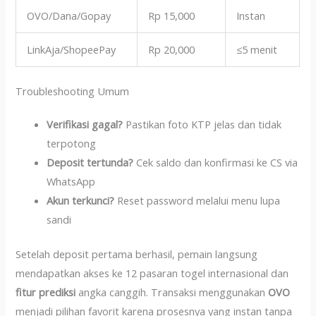
OVO/Dana/Gopay
Rp 15,000
Instan
LinkAja/ShopeePay
Rp 20,000
≤5 menit
Troubleshooting Umum
Verifikasi gagal?
Pastikan foto KTP jelas dan tidak
terpotong
Deposit tertunda?
Cek saldo dan konfirmasi ke CS via
WhatsApp
Akun terkunci?
Reset password melalui menu lupa
sandi
Setelah deposit pertama berhasil, pemain langsung
mendapatkan akses ke 12 pasaran togel internasional dan
fitur prediksi
angka canggih. Transaksi menggunakan
OVO
menjadi pilihan favorit karena prosesnya yang instan tanpa