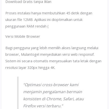
Download Gratis tanpa Iklan
Proses instalasi hanya membutuhkan 45 detik dengan
ukuran file 12MB. Aplikasi ini dioptimalkan untuk
penggunaan RAM rendah (
Versi Mobile Browser
Bagi pengguna yang lebih memilih akses langsung melalui
browser, Mulantogel menyediakan versi web responsif.
Sistem ini secara otomatis menyesuaikan tata letak dengan
resolusi layar 320px hingga 4K.
“Optimasi cross-browser kami
menjamin pengalaman bermain
konsisten di Chrome, Safari, atau
Firefox versi terbaru.”