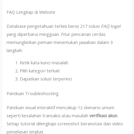
FAQ Lengkap di Website
Database pengetahuan terkini berisi 217 solusi
FAQ togel
yang diperbarui mingguan. Fitur pencarian cerdas
memungkinkan pemain menemukan jawaban dalam 3
langkah:
Ketik kata kunci masalah
Pilih kategori terkait
Dapatkan solusi terperinci
Panduan Troubleshooting
Panduan visual interaktif mencakup 12 skenario umum
seperti kesalahan transaksi atau masalah
verifikasi akun
.
Setiap tutorial dilengkapi screenshot beranotasi dan video
penjelasan singkat.