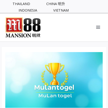
Skip
THAILAND
CHINA 明升
to
INDONESIA
VIETNAM
content
MAI
MEN