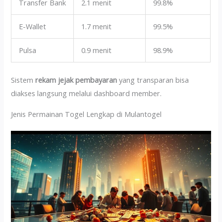
Transfer Bank
2.1 menit
99.8%
E-Wallet
1.7 menit
99.5%
Pulsa
0.9 menit
98.9%
Sistem
rekam jejak pembayaran
yang transparan bisa
diakses langsung melalui dashboard member.
Jenis Permainan Togel Lengkap di Mulantogel