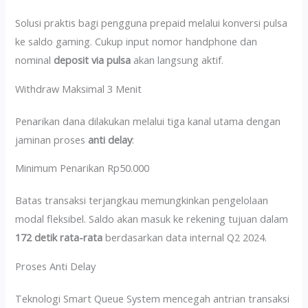
Solusi praktis bagi pengguna prepaid melalui konversi pulsa
ke saldo gaming. Cukup input nomor handphone dan
nominal
deposit via pulsa
akan langsung aktif.
Withdraw Maksimal 3 Menit
Penarikan dana dilakukan melalui tiga kanal utama dengan
jaminan proses
anti delay
:
Minimum Penarikan Rp50.000
Batas transaksi terjangkau memungkinkan pengelolaan
modal fleksibel. Saldo akan masuk ke rekening tujuan dalam
172 detik rata-rata
berdasarkan data internal Q2 2024.
Proses Anti Delay
Teknologi Smart Queue System mencegah antrian transaksi