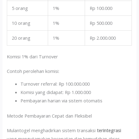
5 orang
1%
Rp 100.000
10 orang
1%
Rp 500.000
20 orang
1%
Rp 2.000.000
Komisi 1% dari Turnover
Contoh perolehan komisi:
Turnover referral: Rp 100.000.000
Komisi yang didapat: Rp 1.000.000
Pembayaran harian via sistem otomatis
Metode Pembayaran Cepat dan Fleksibel
Mulantogel menghadirkan sistem transaksi
terintegrasi
yang mengutamakan kecepatan dan kemudahan akses.