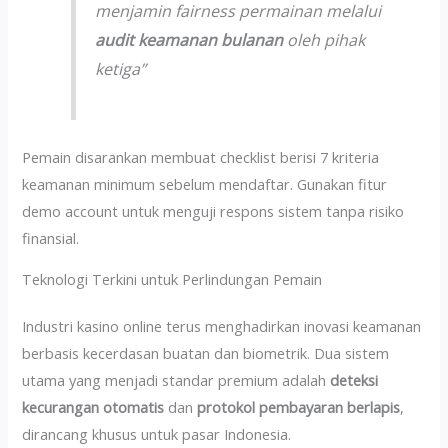
menjamin fairness permainan melalui
audit keamanan bulanan
oleh pihak
ketiga”
Pemain disarankan membuat checklist berisi 7 kriteria
keamanan minimum sebelum mendaftar. Gunakan fitur
demo account untuk menguji respons sistem tanpa risiko
finansial.
Teknologi Terkini untuk Perlindungan Pemain
Industri kasino online terus menghadirkan inovasi keamanan
berbasis kecerdasan buatan dan biometrik. Dua sistem
utama yang menjadi standar premium adalah
deteksi
kecurangan otomatis
dan
protokol pembayaran berlapis
,
dirancang khusus untuk pasar Indonesia.