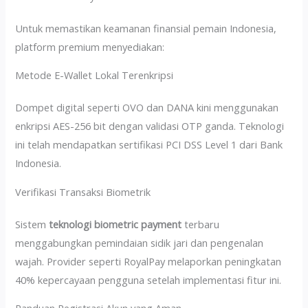
Untuk memastikan keamanan finansial pemain Indonesia,
platform premium menyediakan:
Metode E-Wallet Lokal Terenkripsi
Dompet digital seperti OVO dan DANA kini menggunakan
enkripsi AES-256 bit dengan validasi OTP ganda. Teknologi
ini telah mendapatkan sertifikasi PCI DSS Level 1 dari Bank
Indonesia.
Verifikasi Transaksi Biometrik
Sistem
teknologi biometric payment
terbaru
menggabungkan pemindaian sidik jari dan pengenalan
wajah. Provider seperti RoyalPay melaporkan peningkatan
40% kepercayaan pengguna setelah implementasi fitur ini.