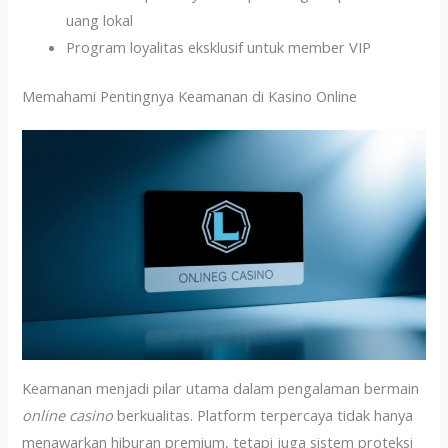
uang lokal
Program loyalitas eksklusif untuk member VIP
Memahami Pentingnya Keamanan di Kasino Online
Keamanan menjadi pilar utama dalam pengalaman bermain
online casino
berkualitas. Platform terpercaya tidak hanya
menawarkan hiburan premium, tetapi juga sistem proteksi