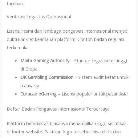
taruhan.
Verifikasi Legalitas Operasional
Lisensi resmi dari lembaga pengawas internasional menjadi
bukti konkret keamanan platform. Contoh badan regulasi
terkemuka:
Malta Gaming Authority
– Standar regulasi tertinggi
di Eropa
UK Gambling Commission
– Sistem audit ketat untuk
transaksi
Curacao eGaming
– Lisensi populer untuk pasar Asia
Daftar Badan Pengawas Internasional Terpercaya
Platform berkualitas biasanya menampilkan logo sertifikasi
di footer website. Pastikan logo tersebut bisa diklik dan