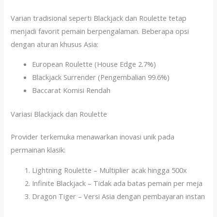
Varian tradisional seperti Blackjack dan Roulette tetap
menjadi favorit pemain berpengalaman. Beberapa opsi
dengan aturan khusus Asia:
European Roulette (House Edge 2.7%)
Blackjack Surrender (Pengembalian 99.6%)
Baccarat Komisi Rendah
Variasi Blackjack dan Roulette
Provider terkemuka menawarkan inovasi unik pada
permainan klasik:
Lightning Roulette – Multiplier acak hingga 500x
Infinite Blackjack – Tidak ada batas pemain per meja
Dragon Tiger – Versi Asia dengan pembayaran instan