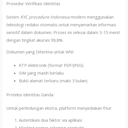
Prosedur Verifikasi Identitas
Sistem
KYC procedure Indonesia
modern menggunakan
teknologi redaksi otomatis untuk menyamarkan informasi
sensitif dalam dokumen. Proses ini selesai dalam 3-15 menit
dengan tingkat akurasi 99,8%.
Dokumen yang Diterima untuk WNI
KTP elektronik (format PDF/JPEG)
SIM yang masih berlaku
Bukti alamat terbaru (maks 3 bulan)
Proteksi Identitas Ganda
Untuk perlindungan ekstra, platform menyediakan fitur:
Autentikasi dua faktor via aplikasi
Masking nomor rekening otomatis