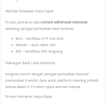
Metode Penarikan Dana Cepat
Proses pencairan dana
instant withdrawal Indonesia
didukung jaringan perbankan lokal terbesar:
BCA – Verifikasi OTP real-time
Mandiri – Auto-debit 24/7
BRI – Notifikasi SMS langsung
Dukungan Bank Lokal Indonesia
Integrasi sistem dengan jaringan perbankan nasional
memastikan transfer dana antar platform-rekening pribadi
selesai dalam 3-15 menit tanpa antrean manual.
Proses Pencairan tanpa Biaya