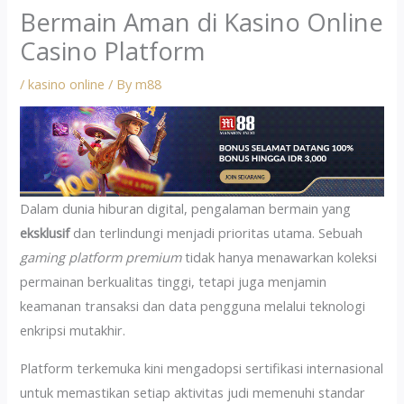
Bermain Aman di Kasino Online
Casino Platform
/
kasino online
/ By
m88
Dalam dunia hiburan digital, pengalaman bermain yang
eksklusif
dan terlindungi menjadi prioritas utama. Sebuah
gaming platform premium
tidak hanya menawarkan koleksi
permainan berkualitas tinggi, tetapi juga menjamin
keamanan transaksi dan data pengguna melalui teknologi
enkripsi mutakhir.
Platform terkemuka kini mengadopsi sertifikasi internasional
untuk memastikan setiap aktivitas judi memenuhi standar