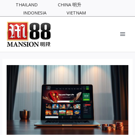
Skip
THAILAND
CHINA 明升
to
INDONESIA
VIETNAM
content
MAI
MEN