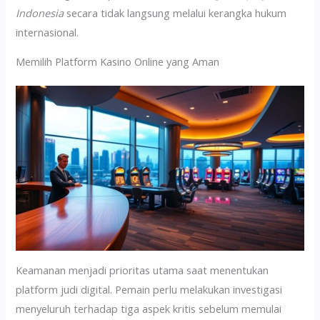
Indonesia
secara tidak langsung melalui kerangka hukum
internasional.
Memilih Platform Kasino Online yang Aman
Keamanan menjadi prioritas utama saat menentukan
platform judi digital. Pemain perlu melakukan investigasi
menyeluruh terhadap tiga aspek kritis sebelum memulai