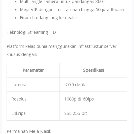
Multi-angle camera untuk pandangan 360°
Meja VIP dengan limit taruhan hingga 50 juta Rupiah
Fitur chat langsung ke dealer
Teknologi Streaming HD
Platform kelas dunia menggunakan infrastruktur server
khusus dengan:
Parameter
Spesifikasi
Latensi
< 0.5 detik
Resolusi
1080p @ 60fps
Enkripsi
SSL 256-bit
Permainan Meja Klasik