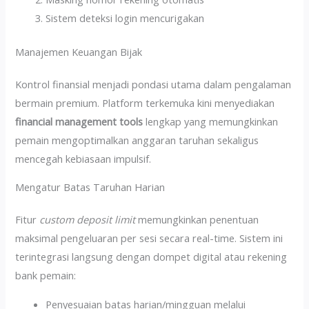
Sistem deteksi login mencurigakan
Manajemen Keuangan Bijak
Kontrol finansial menjadi pondasi utama dalam pengalaman
bermain premium. Platform terkemuka kini menyediakan
financial management tools
lengkap yang memungkinkan
pemain mengoptimalkan anggaran taruhan sekaligus
mencegah kebiasaan impulsif.
Mengatur Batas Taruhan Harian
Fitur
custom deposit limit
memungkinkan penentuan
maksimal pengeluaran per sesi secara real-time. Sistem ini
terintegrasi langsung dengan dompet digital atau rekening
bank pemain:
Penyesuaian batas harian/mingguan melalui