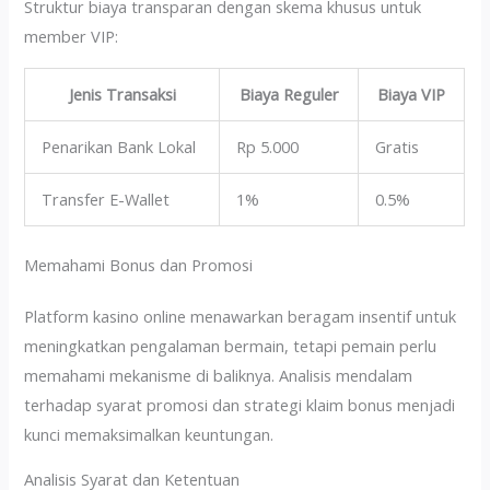
Struktur biaya transparan dengan skema khusus untuk
member VIP:
Jenis Transaksi
Biaya Reguler
Biaya VIP
Penarikan Bank Lokal
Rp 5.000
Gratis
Transfer E-Wallet
1%
0.5%
Memahami Bonus dan Promosi
Platform kasino online menawarkan beragam insentif untuk
meningkatkan pengalaman bermain, tetapi pemain perlu
memahami mekanisme di baliknya. Analisis mendalam
terhadap syarat promosi dan strategi klaim bonus menjadi
kunci memaksimalkan keuntungan.
Analisis Syarat dan Ketentuan