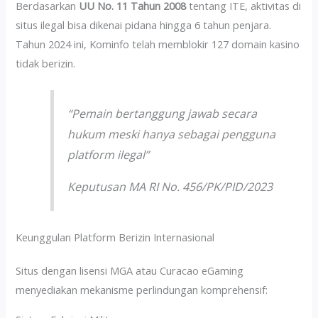
Berdasarkan
UU No. 11 Tahun 2008
tentang ITE, aktivitas di
situs ilegal bisa dikenai pidana hingga 6 tahun penjara.
Tahun 2024 ini, Kominfo telah memblokir 127 domain kasino
tidak berizin.
“Pemain bertanggung jawab secara
hukum meski hanya sebagai pengguna
platform ilegal”
Keputusan MA RI No. 456/PK/PID/2023
Keunggulan Platform Berizin Internasional
Situs dengan lisensi MGA atau Curacao eGaming
menyediakan mekanisme perlindungan komprehensif: