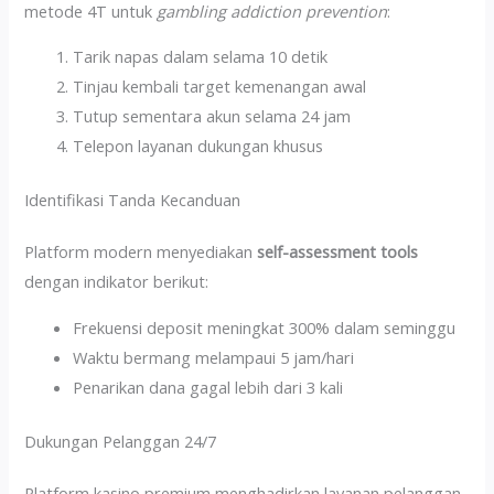
metode 4T untuk
gambling addiction prevention
:
Tarik napas dalam selama 10 detik
Tinjau kembali target kemenangan awal
Tutup sementara akun selama 24 jam
Telepon layanan dukungan khusus
Identifikasi Tanda Kecanduan
Platform modern menyediakan
self-assessment tools
dengan indikator berikut:
Frekuensi deposit meningkat 300% dalam seminggu
Waktu bermang melampaui 5 jam/hari
Penarikan dana gagal lebih dari 3 kali
Dukungan Pelanggan 24/7
Platform kasino premium menghadirkan layanan pelanggan