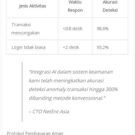
Waktu
Akurasi
Jenis Aktivitas
Respon
Deteksi
Transaksi
<0.8 detik
98.6%
mencurigakan
Login tidak biasa
<2 detik
95.2%
“Integrasi AI dalam sistem keamanan
kami telah meningkatkan akurasi
deteksi anomaly transaksi hingga 300%
dibanding metode konvensional.”
– CTO NetEnt Asia
Protokol Pembayaran Aman