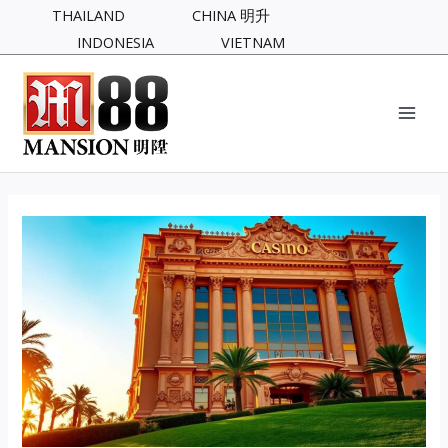
Skip
THAILAND
CHINA 明升
to
INDONESIA
VIETNAM
content
MAI
MEN