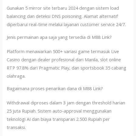
Gunakan 5 mirror site terbaru 2024 dengan sistem load
balancing dan deteksi DNS poisoning. Alamat alternatif
diperbarui real-time melalui layanan customer service 24/7.
Jenis permainan apa saja yang tersedia di M88 Link?
Platform menawarkan 500+ variasi game termasuk Live
Casino dengan dealer profesional dari Manila, slot online
RTP 97.8% dari Pragmatic Play, dan sportsbook 35 cabang
olahraga.
Bagaimana proses penarikan dana di M88 Link?
Withdrawal diproses dalam 3 jam dengan threshold harian
25 juta Rupiah. Sistem auto-approval menggunakan
teknologi AI dan biaya transparan 2.500 Rupiah per
transaksi.