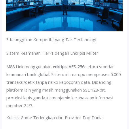
3 Keunggulan Kompetitif yang Tak Tertandingi
Sistem Keamanan Tier-1 dengan Enkripsi Militer
M88 Link menggunakan
enkripsi AES-256
setara standar
keamanan bank global. Sistem ini mampu memproses 5.000
transaksi/detik tanpa risiko kebocoran data. Dibanding
platform lain yang masih menggunakan SSL 128-bit,
proteksi lapis ganda ini menjamin kerahasiaan informasi
member 24/7.
Koleksi Game Terlengkap dari Provider Top Dunia