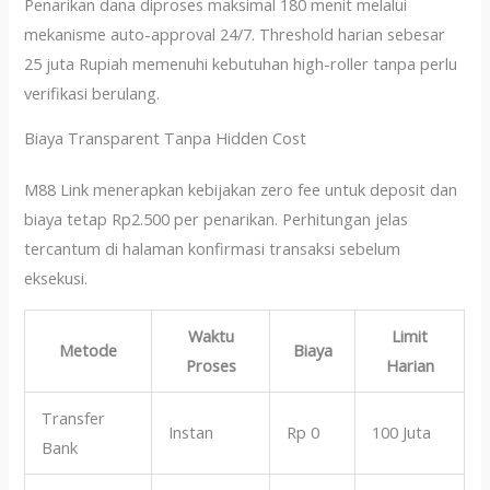
Penarikan dana diproses maksimal 180 menit melalui
mekanisme auto-approval 24/7. Threshold harian sebesar
25 juta Rupiah memenuhi kebutuhan high-roller tanpa perlu
verifikasi berulang.
Biaya Transparent Tanpa Hidden Cost
M88 Link menerapkan kebijakan zero fee untuk deposit dan
biaya tetap Rp2.500 per penarikan. Perhitungan jelas
tercantum di halaman konfirmasi transaksi sebelum
eksekusi.
Waktu
Limit
Metode
Biaya
Proses
Harian
Transfer
Instan
Rp 0
100 Juta
Bank