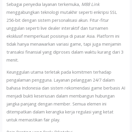
Sebagai penyedia layanan terkemuka,
M88 Link
menggabungkan teknologi mutakhir seperti enkripsi SSL
256-bit dengan sistem personalisasi akun. Fitur-fitur
unggulan seperti live dealer interaktif dan turnamen
eksklusif memperkuat posisinya di pasar Asia. Platform ini
tidak hanya menawarkan variasi game, tapi juga menjamin
transaksi finansial yang diproses dalam waktu kurang dari 3
menit.
Keunggulan utama terletak pada komitmen terhadap
pengalaman pengguna. Layanan pelanggan 24/7 dalam
bahasa Indonesia dan sistem rekomendasi game berbasis AI
menjadi bukti keseriusan dalam membangun hubungan
jangka panjang dengan member. Semua elemen ini
ditempatkan dalam kerangka kerja regulasi yang ketat
untuk memastikan fair play.
Poin Penting yang Perlu Diketahui