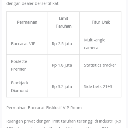
dengan dealer bersertifikat:
Limit
Permainan
Fitur Unik
Taruhan
Multi-angle
Baccarat VIP
Rp 2.5 juta
camera
Roulette
Rp 1.8 juta
Statistics tracker
Premier
Blackjack
Rp 3.2 juta
Side bets 21+3
Diamond
Permainan Baccarat Eksklusif VIP Room
Ruangan privat dengan limit taruhan tertinggi di industri (Rp