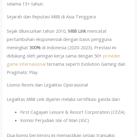
selama 13+ tahun.
Sejarah dan Reputasi M88 di Asia Tenggara
Sejak diluncurkan tahun 2010,
M88 Link
mencatat
pertumbuhan eksponensial dengan basis pengguna
meningkat
300%
di Indonesia (2020-2023). Prestasi ini
didukung oleh jaringan kerja sama dengan 50+
provider
game internasional
ternama seperti Evolution Gaming dan
Pragmatic Play.
Lisensi Resmi dan Legalitas Operasional
Legalitas M88 Link dijamin melalui sertifikasi ganda dari:
First Cagayan Leisure & Resort Corporation (CEZA)
Komisi Perjudian Isle of Man (IGC)
Dua lisensi bergengsi ini memastikan setiap transaksi