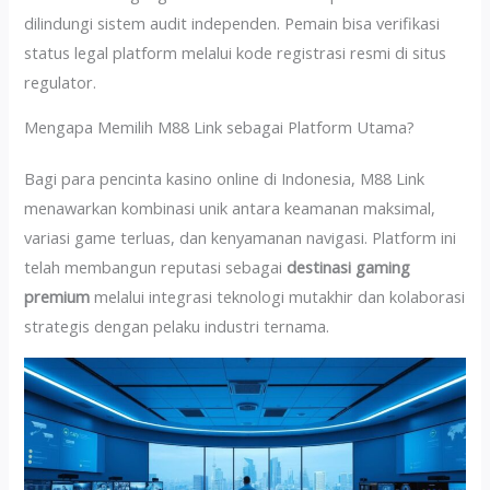
dilindungi sistem audit independen. Pemain bisa verifikasi
status legal platform melalui kode registrasi resmi di situs
regulator.
Mengapa Memilih M88 Link sebagai Platform Utama?
Bagi para pencinta kasino online di Indonesia, M88 Link
menawarkan kombinasi unik antara keamanan maksimal,
variasi game terluas, dan kenyamanan navigasi. Platform ini
telah membangun reputasi sebagai
destinasi gaming
premium
melalui integrasi teknologi mutakhir dan kolaborasi
strategis dengan pelaku industri ternama.