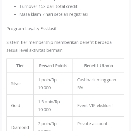
Turnover 15x dari total credit
Masa klaim 7 hari setelah registrasi
Program Loyalty Eksklusif
Sistem tier membership memberikan benefit berbeda
sesuai level aktivitas bermain:
Tier
Reward Points
Benefit Utama
1 poin/Rp
Cashback mingguan
Silver
10.000
5%
1.5 poin/Rp
Gold
Event VIP eksklusif
10.000
2 poin/Rp
Private account
Diamond