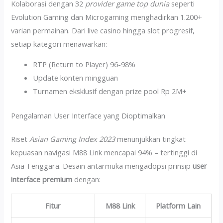
Kolaborasi dengan 32
provider game top dunia
seperti
Evolution Gaming dan Microgaming menghadirkan 1.200+
varian permainan. Dari live casino hingga slot progresif,
setiap kategori menawarkan:
RTP (Return to Player) 96-98%
Update konten mingguan
Turnamen eksklusif dengan prize pool Rp 2M+
Pengalaman User Interface yang Dioptimalkan
Riset
Asian Gaming Index 2023
menunjukkan tingkat
kepuasan navigasi M88 Link mencapai 94% – tertinggi di
Asia Tenggara. Desain antarmuka mengadopsi prinsip
user
interface premium
dengan:
Fitur
M88 Link
Platform Lain