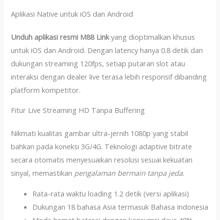
Aplikasi Native untuk iOS dan Android
Unduh aplikasi resmi M88 Link
yang dioptimalkan khusus
untuk iOS dan Android. Dengan latency hanya 0.8 detik dan
dukungan streaming 120fps, setiap putaran slot atau
interaksi dengan dealer live terasa lebih responsif dibanding
platform kompetitor.
Fitur Live Streaming HD Tanpa Buffering
Nikmati kualitas gambar ultra-jernih 1080p yang stabil
bahkan pada koneksi 3G/4G. Teknologi adaptive bitrate
secara otomatis menyesuaikan resolusi sesuai kekuatan
sinyal, memastikan
pengalaman bermain tanpa jeda
.
Rata-rata waktu loading 1.2 detik (versi aplikasi)
Dukungan 18 bahasa Asia termasuk Bahasa Indonesia