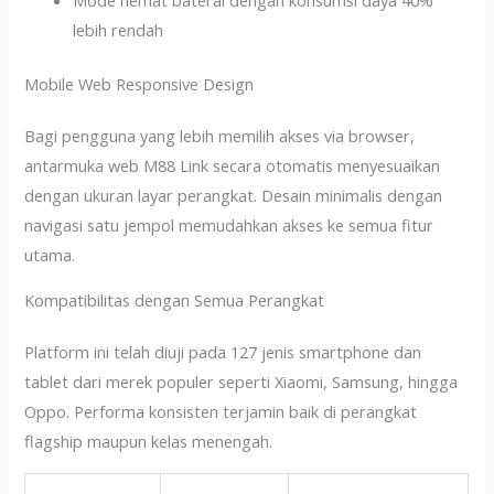
Mode hemat baterai dengan konsumsi daya 40%
lebih rendah
Mobile Web Responsive Design
Bagi pengguna yang lebih memilih akses via browser,
antarmuka web M88 Link secara otomatis menyesuaikan
dengan ukuran layar perangkat. Desain minimalis dengan
navigasi satu jempol memudahkan akses ke semua fitur
utama.
Kompatibilitas dengan Semua Perangkat
Platform ini telah diuji pada 127 jenis smartphone dan
tablet dari merek populer seperti Xiaomi, Samsung, hingga
Oppo. Performa konsisten terjamin baik di perangkat
flagship maupun kelas menengah.