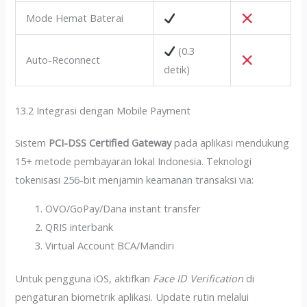
Mode Hemat Baterai
(0.3
Auto-Reconnect
detik)
13.2 Integrasi dengan Mobile Payment
Sistem
PCI-DSS Certified Gateway
pada aplikasi mendukung
15+ metode pembayaran lokal Indonesia. Teknologi
tokenisasi 256-bit menjamin keamanan transaksi via:
OVO/GoPay/Dana instant transfer
QRIS interbank
Virtual Account BCA/Mandiri
Untuk pengguna iOS, aktifkan
Face ID Verification
di
pengaturan biometrik aplikasi. Update rutin melalui