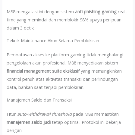
M88 mengatasi ini dengan sistem
anti phishing gaming
real-
time yang memindai dan memblokir 98% upaya penipuan
dalam 3 detik.
Teknik Maintenance Akun Selama Pemblokiran
Pembatasan akses ke platform gaming tidak menghalangi
pengelolaan akun profesional. M88 menyediakan sistem
financial management suite eksklusif
yang memungkinkan
kontrol penuh atas aktivitas transaksi dan perlindungan
data, bahkan saat terjadi pemblokiran.
Manajemen Saldo dan Transaksi
Fitur
auto-withdrawal threshold
pada M88 memastikan
manajemen saldo judi
tetap optimal. Protokol ini bekerja
dengan: