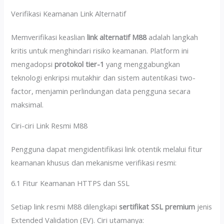
Verifikasi Keamanan Link Alternatif
Memverifikasi keaslian
link alternatif M88
adalah langkah
kritis untuk menghindari risiko keamanan. Platform ini
mengadopsi
protokol tier-1
yang menggabungkan
teknologi enkripsi mutakhir dan sistem autentikasi two-
factor, menjamin perlindungan data pengguna secara
maksimal.
Ciri-ciri Link Resmi M88
Pengguna dapat mengidentifikasi link otentik melalui fitur
keamanan khusus dan mekanisme verifikasi resmi:
6.1 Fitur Keamanan HTTPS dan SSL
Setiap link resmi M88 dilengkapi
sertifikat SSL premium
jenis
Extended Validation (EV). Ciri utamanya: