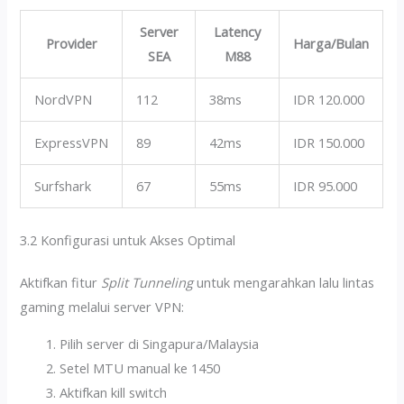
Server
Latency
Provider
Harga/Bulan
SEA
M88
NordVPN
112
38ms
IDR 120.000
ExpressVPN
89
42ms
IDR 150.000
Surfshark
67
55ms
IDR 95.000
3.2 Konfigurasi untuk Akses Optimal
Aktifkan fitur
Split Tunneling
untuk mengarahkan lalu lintas
gaming melalui server VPN:
Pilih server di Singapura/Malaysia
Setel MTU manual ke 1450
Aktifkan kill switch