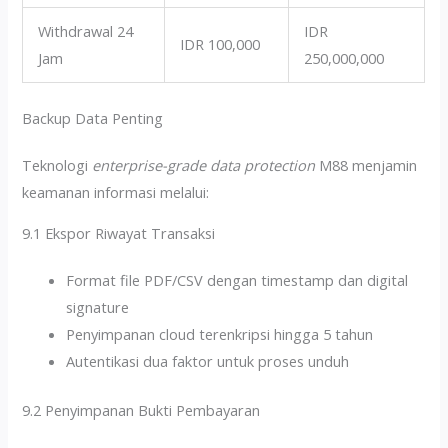
Withdrawal 24
IDR
IDR 100,000
Jam
250,000,000
Backup Data Penting
Teknologi
enterprise-grade data protection
M88 menjamin
keamanan informasi melalui:
9.1 Ekspor Riwayat Transaksi
Format file PDF/CSV dengan timestamp dan digital
signature
Penyimpanan cloud terenkripsi hingga 5 tahun
Autentikasi dua faktor untuk proses unduh
9.2 Penyimpanan Bukti Pembayaran