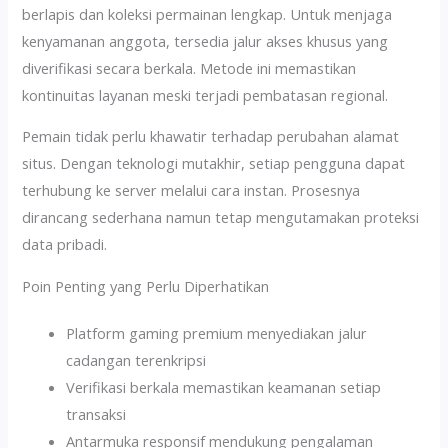
berlapis dan koleksi permainan lengkap. Untuk menjaga
kenyamanan anggota, tersedia jalur akses khusus yang
diverifikasi secara berkala. Metode ini memastikan
kontinuitas layanan meski terjadi pembatasan regional.
Pemain tidak perlu khawatir terhadap perubahan alamat
situs. Dengan teknologi mutakhir, setiap pengguna dapat
terhubung ke server melalui cara instan. Prosesnya
dirancang sederhana namun tetap mengutamakan proteksi
data pribadi.
Poin Penting yang Perlu Diperhatikan
Platform gaming premium menyediakan jalur
cadangan terenkripsi
Verifikasi berkala memastikan keamanan setiap
transaksi
Antarmuka responsif mendukung pengalaman