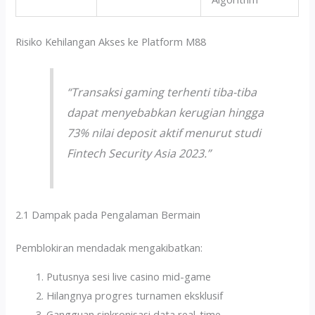
Risiko Kehilangan Akses ke Platform M88
“Transaksi gaming terhenti tiba-tiba
dapat menyebabkan kerugian hingga
73% nilai deposit aktif menurut studi
Fintech Security Asia 2023.”
2.1 Dampak pada Pengalaman Bermain
Pemblokiran mendadak mengakibatkan:
Putusnya sesi live casino mid-game
Hilangnya progres turnamen eksklusif
Gangguan sinkronisasi data real-time