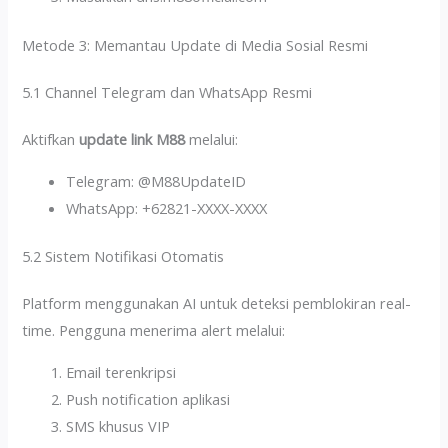
Metode 3: Memantau Update di Media Sosial Resmi
5.1 Channel Telegram dan WhatsApp Resmi
Aktifkan
update link M88
melalui:
Telegram: @M88UpdateID
WhatsApp: +62821-XXXX-XXXX
5.2 Sistem Notifikasi Otomatis
Platform menggunakan AI untuk deteksi pemblokiran real-
time. Pengguna menerima alert melalui:
Email terenkripsi
Push notification aplikasi
SMS khusus VIP