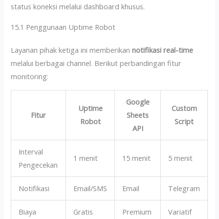
status koneksi melalui dashboard khusus.
15.1 Penggunaan Uptime Robot
Layanan pihak ketiga ini memberikan
notifikasi real-time
melalui berbagai channel. Berikut perbandingan fitur
monitoring:
Google
Uptime
Custom
Fitur
Sheets
Robot
Script
API
Interval
1 menit
15 menit
5 menit
Pengecekan
Notifikasi
Email/SMS
Email
Telegram
Biaya
Gratis
Premium
Variatif