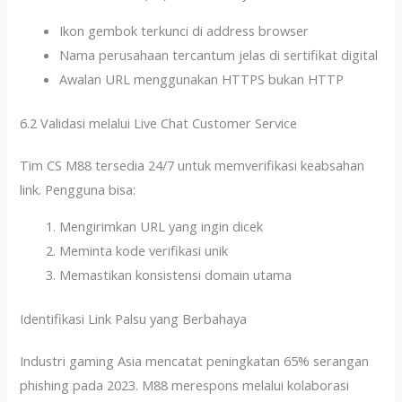
Ikon gembok terkunci di address browser
Nama perusahaan tercantum jelas di sertifikat digital
Awalan URL menggunakan HTTPS bukan HTTP
6.2 Validasi melalui Live Chat Customer Service
Tim CS M88 tersedia 24/7 untuk memverifikasi keabsahan
link. Pengguna bisa:
Mengirimkan URL yang ingin dicek
Meminta kode verifikasi unik
Memastikan konsistensi domain utama
Identifikasi Link Palsu yang Berbahaya
Industri gaming Asia mencatat peningkatan 65% serangan
phishing pada 2023. M88 merespons melalui kolaborasi