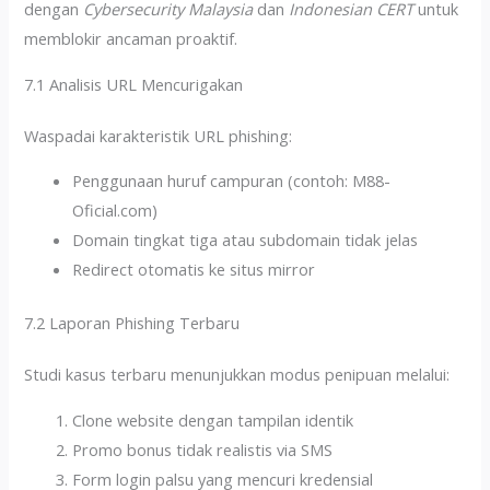
dengan
Cybersecurity Malaysia
dan
Indonesian CERT
untuk
memblokir ancaman proaktif.
7.1 Analisis URL Mencurigakan
Waspadai karakteristik URL phishing:
Penggunaan huruf campuran (contoh: M88-
Oficial.com)
Domain tingkat tiga atau subdomain tidak jelas
Redirect otomatis ke situs mirror
7.2 Laporan Phishing Terbaru
Studi kasus terbaru menunjukkan modus penipuan melalui:
Clone website dengan tampilan identik
Promo bonus tidak realistis via SMS
Form login palsu yang mencuri kredensial