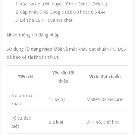
Xóa cache trình duyệt (Ctrl + Shift + Delete)
Cập nhật DNS Google (8.8.8.8 hoặc 8.8.4.4)
Liên hệ CSKH qua live chat
Nhập thông tin đăng nhập
Sử dụng
ID dang nhap M88
và mật khẩu đạt chuẩn PCI DSS
để bảo vệ tài khoản tối ưu.
Yêu cầu tối
Tiêu chí
Ví dụ đạt chuẩn
thiểu
Độ dài mật
12 ký tự
M88@2024Secure!
khẩu
Ký tự đặc
≥ 2 loại
@, !, số, chữ hoa
biệt