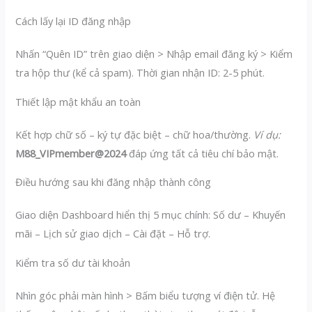
Cách lấy lại ID đăng nhập
Nhấn “Quên ID” trên giao diện > Nhập email đăng ký > Kiểm
tra hộp thư (kể cả spam). Thời gian nhận ID: 2-5 phút.
Thiết lập mật khẩu an toàn
Kết hợp chữ số – ký tự đặc biệt – chữ hoa/thường.
Ví dụ:
M88_VIPmember@2024
đáp ứng tất cả tiêu chí bảo mật.
Điều hướng sau khi đăng nhập thành công
Giao diện Dashboard hiển thị 5 mục chính: Số dư – Khuyến
mãi – Lịch sử giao dịch – Cài đặt – Hỗ trợ.
Kiểm tra số dư tài khoản
Nhìn góc phải màn hình > Bấm biểu tượng ví điện tử. Hệ