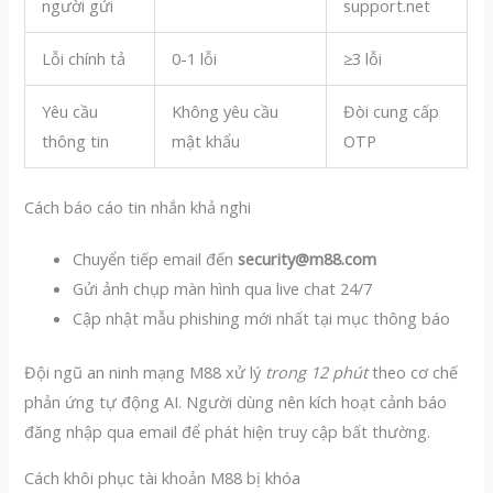
người gửi
support.net
Lỗi chính tả
0-1 lỗi
≥3 lỗi
Yêu cầu
Không yêu cầu
Đòi cung cấp
thông tin
mật khẩu
OTP
Cách báo cáo tin nhắn khả nghi
Chuyển tiếp email đến
security@m88.com
Gửi ảnh chụp màn hình qua live chat 24/7
Cập nhật mẫu phishing mới nhất tại mục thông báo
Đội ngũ an ninh mạng M88 xử lý
trong 12 phút
theo cơ chế
phản ứng tự động AI. Người dùng nên kích hoạt cảnh báo
đăng nhập qua email để phát hiện truy cập bất thường.
Cách khôi phục tài khoản M88 bị khóa