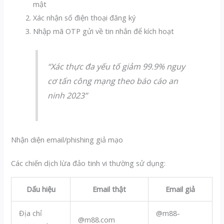
mật
Xác nhận số điện thoại đăng ký
Nhập mã OTP gửi về tin nhắn để kích hoạt
“Xác thực đa yếu tố giảm 99.9% nguy
cơ tấn công mạng theo báo cáo an
ninh 2023”
Nhận diện email/phishing giả mạo
Các chiến dịch lừa đảo tinh vi thường sử dụng:
Dấu hiệu
Email thật
Email giả
Địa chỉ
@m88-
@m88.com