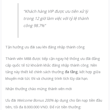
“Khách hàng VIP được ưu tiên xử lý
trong 12 giờ làm việc với tỷ lệ thành
công 98.7%”
Tận hưởng ưu đãi sau khi đăng nhập thành công
Thành viên M88 được tiếp cận ngay hệ thống ưu đãi đẳng
cấp quốc tế từ khoảnh khắc đăng nhập thành công. Nền
tảng này thiết kế chính sách thưởng
đa tầng
, kết hợp giữa
khuyến mãi tức thì và chương trình tích lũy dài hạn.
Nhận thưởng chào mừng thành viên mới
Ưu đãi
Welcome Bonus 200%
áp dụng cho lần nạp tiền đầu
tiên, tối đa 8.000.000 VND. Để rút tiền thưởng: