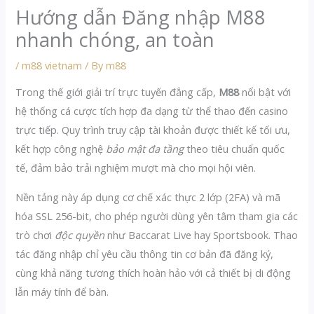
Hướng dẫn Đăng nhập M88
nhanh chóng, an toàn
/
m88 vietnam
/ By
m88
Trong thế giới giải trí trực tuyến đẳng cấp,
M88
nổi bật với
hệ thống cá cược tích hợp đa dạng từ thể thao đến casino
trực tiếp. Quy trình truy cập tài khoản được thiết kế tối ưu,
kết hợp công nghệ
bảo mật đa tầng
theo tiêu chuẩn quốc
tế, đảm bảo trải nghiệm mượt mà cho mọi hội viên.
Nền tảng này áp dụng cơ chế xác thực 2 lớp (2FA) và mã
hóa SSL 256-bit, cho phép người dùng yên tâm tham gia các
trò chơi
độc quyền
như Baccarat Live hay Sportsbook. Thao
tác đăng nhập chỉ yêu cầu thông tin cơ bản đã đăng ký,
cùng khả năng tương thích hoàn hảo với cả thiết bị di động
lẫn máy tính để bàn.