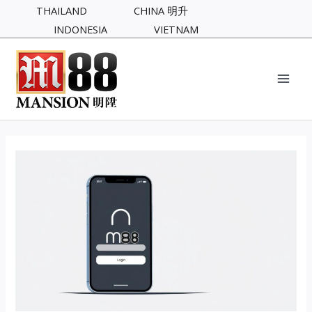
Skip
THAILAND
CHINA 明升
to
INDONESIA
VIETNAM
content
MAI
MEN