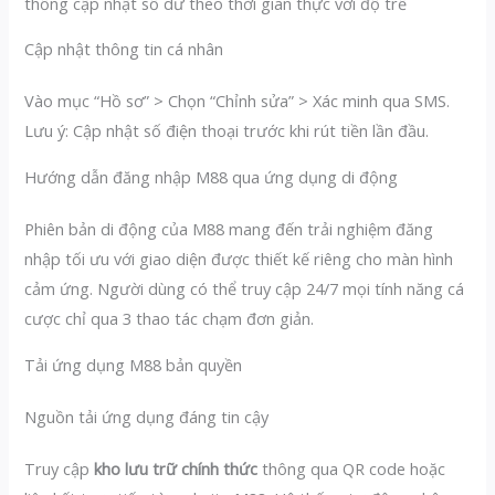
thống cập nhật số dư theo thời gian thực với độ trễ
Cập nhật thông tin cá nhân
Vào mục “Hồ sơ” > Chọn “Chỉnh sửa” > Xác minh qua SMS.
Lưu ý: Cập nhật số điện thoại trước khi rút tiền lần đầu.
Hướng dẫn đăng nhập M88 qua ứng dụng di động
Phiên bản di động của M88 mang đến trải nghiệm đăng
nhập tối ưu với giao diện được thiết kế riêng cho màn hình
cảm ứng. Người dùng có thể truy cập 24/7 mọi tính năng cá
cược chỉ qua 3 thao tác chạm đơn giản.
Tải ứng dụng M88 bản quyền
Nguồn tải ứng dụng đáng tin cậy
Truy cập
kho lưu trữ chính thức
thông qua QR code hoặc