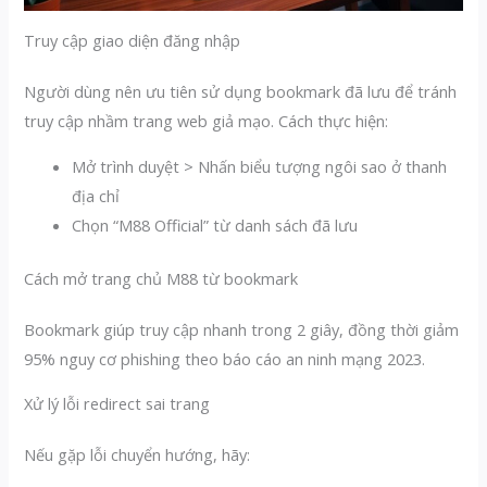
Truy cập giao diện đăng nhập
Người dùng nên ưu tiên sử dụng bookmark đã lưu để tránh
truy cập nhầm trang web giả mạo. Cách thực hiện:
Mở trình duyệt > Nhấn biểu tượng ngôi sao ở thanh
địa chỉ
Chọn “M88 Official” từ danh sách đã lưu
Cách mở trang chủ M88 từ bookmark
Bookmark giúp truy cập nhanh trong 2 giây, đồng thời giảm
95% nguy cơ phishing theo báo cáo an ninh mạng 2023.
Xử lý lỗi redirect sai trang
Nếu gặp lỗi chuyển hướng, hãy: