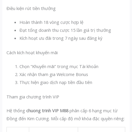
Điều kiện rút tiền thưởng
Hoàn thành 18 vòng cược hợp lệ
Đạt tổng doanh thu cược 15 lần giá trị thưởng
Kích hoạt ưu đãi trong 7 ngày sau đăng ký
Cách kích hoạt khuyến mãi
Chọn “Khuyến mãi” trong mục Tài khoản
Xác nhận tham gia Welcome Bonus
Thực hiện giao dịch nạp tiền đầu tiên
Tham gia chương trình VIP
Hệ thống
chuong trinh VIP M88
phân cấp 6 hạng mục từ
Đồng đến Kim Cương. Mỗi cấp độ mở khóa đặc quyền riêng: