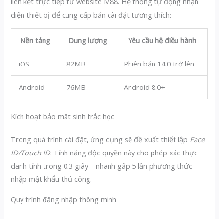
liên kết trực tiếp từ website M88. Hệ thống tự động nhận
diện thiết bị để cung cấp bản cài đặt tương thích:
Nền tảng
Dung lượng
Yêu cầu hệ điều hành
iOS
82MB
Phiên bản 14.0 trở lên
Android
76MB
Android 8.0+
Kích hoạt bảo mật sinh trắc học
Trong quá trình cài đặt, ứng dụng sẽ đề xuất thiết lập
Face
ID/Touch ID
. Tính năng độc quyền này cho phép xác thực
danh tính trong 0.3 giây – nhanh gấp 5 lần phương thức
nhập mật khẩu thủ công.
Quy trình đăng nhập thông minh