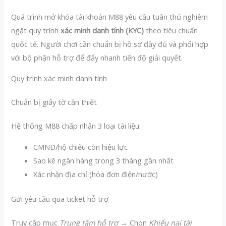
Quá trình mở khóa tài khoản M88 yêu cầu tuân thủ nghiêm
ngặt quy trình
xác minh danh tính (KYC)
theo tiêu chuẩn
quốc tế. Người chơi cần chuẩn bị hồ sơ đầy đủ và phối hợp
với bộ phận hỗ trợ để đẩy nhanh tiến độ giải quyết.
Quy trình xác minh danh tính
Chuẩn bị giấy tờ cần thiết
Hệ thống M88 chấp nhận 3 loại tài liệu:
CMND/hộ chiếu còn hiệu lực
Sao kê ngân hàng trong 3 tháng gần nhất
Xác nhận địa chỉ (hóa đơn điện/nước)
Gửi yêu cầu qua ticket hỗ trợ
Truy cập mục
Trung tâm hỗ trợ
→ Chọn
Khiếu nại tài