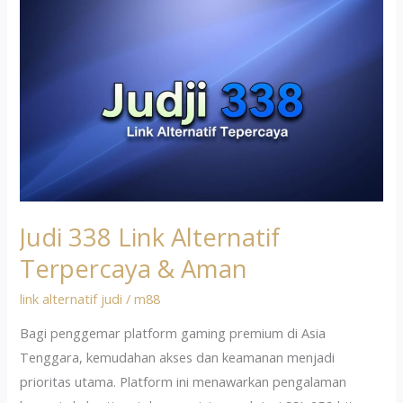
Judi
338
Link
Alternatif
Terpercaya
&
Aman
Judi 338 Link Alternatif
Terpercaya & Aman
link alternatif judi
/
m88
Bagi penggemar platform gaming premium di Asia
Tenggara, kemudahan akses dan keamanan menjadi
prioritas utama. Platform ini menawarkan pengalaman