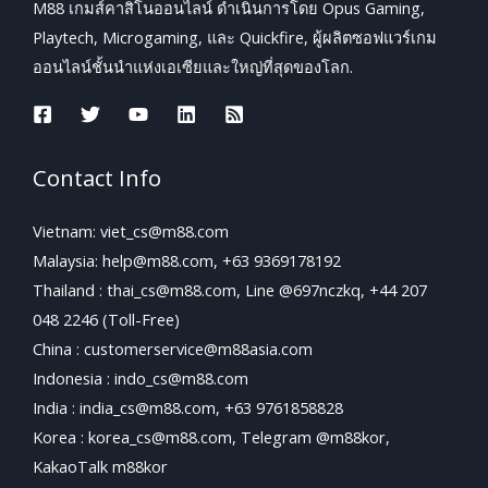
M88 เกมส์คาสิโนออนไลน์ ดำเนินการโดย Opus Gaming,
Playtech, Microgaming, และ Quickfire, ผู้ผลิตซอฟแวร์เกม
ออนไลน์ชั้นนำแห่งเอเซียและใหญ่ที่สุดของโลก.
Contact Info
Vietnam: viet_cs@m88.com
Malaysia: help@m88.com, +63 9369178192
Thailand : thai_cs@m88.com, Line @697nczkq, +44 207
048 2246 (Toll-Free)
China : customerservice@m88asia.com
Indonesia : indo_cs@m88.com
India : india_cs@m88.com, +63 9761858828
Korea : korea_cs@m88.com, Telegram @m88kor,
KakaoTalk m88kor