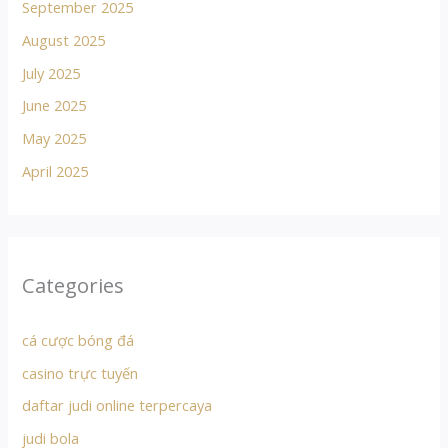
September 2025
August 2025
July 2025
June 2025
May 2025
April 2025
Categories
cá cược bóng đá
casino trực tuyến
daftar judi online terpercaya
judi bola