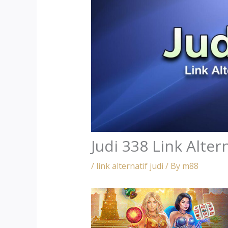
Judi 338 Link Alte
/
link alternatif judi
/ By
m88