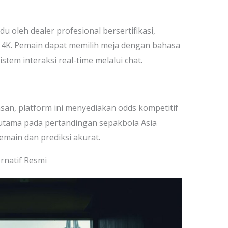
 oleh dealer profesional bersertifikasi,
4K. Pemain dapat memilih meja dengan bahasa
istem interaksi real-time melalui chat.
san, platform ini menyediakan odds kompetitif
utama pada pertandingan sepakbola Asia
emain dan prediksi akurat.
rnatif Resmi