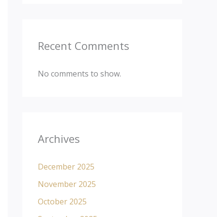
Recent Comments
No comments to show.
Archives
December 2025
November 2025
October 2025