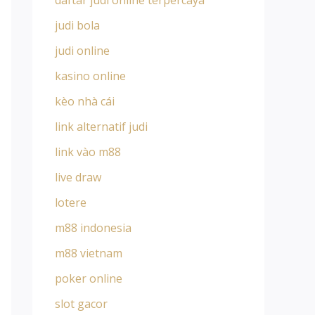
daftar judi online terpercaya
judi bola
judi online
kasino online
kèo nhà cái
link alternatif judi
link vào m88
live draw
lotere
m88 indonesia
m88 vietnam
poker online
slot gacor