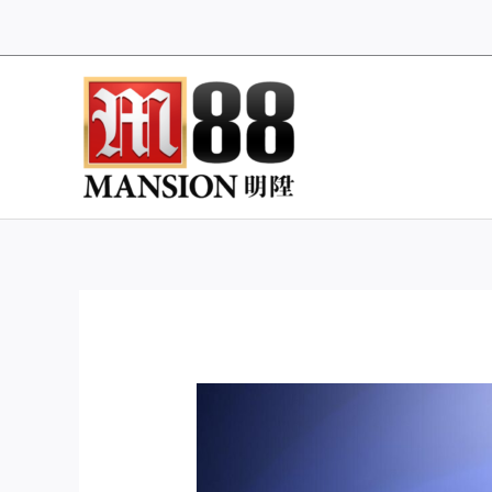
Skip
to
content