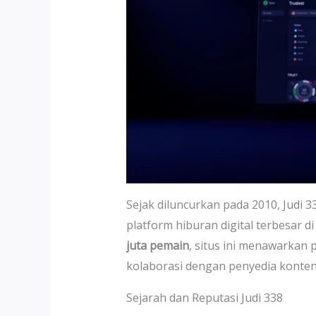
Sejak diluncurkan pada 2010, Judi 
platform hiburan digital terbesar d
juta pemain
, situs ini menawarkan
kolaborasi dengan penyedia konten
Sejarah dan Reputasi Judi 338