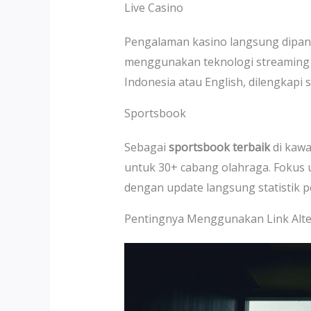
Live Casino
Pengalaman kasino langsung dipandu
menggunakan teknologi streaming 
Indonesia atau English, dilengkapi s
Sportsbook
Sebagai
sportsbook terbaik
di kawa
untuk 30+ cabang olahraga. Fokus 
dengan update langsung statistik p
Pentingnya Menggunakan Link Alte