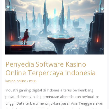
Penyedia
Software
Kasino
Online
Terpercaya
Indonesia
Penyedia Software Kasino
Online Terpercaya Indonesia
kasino online
/
m88
Industri gaming digital di Indonesia terus berkembang
pesat, didorong oleh permintaan akan hiburan berkualitas
tinggi. Data terbaru menunjukkan pasar Asia Tenggara akan