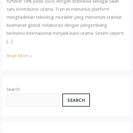
tumbuh 18% pada 2024, dengan Indonesia sebagai salah
satu kontributor utama. Tren ini menuntut platform
menghadirkan teknologi mutakhir yang memenuhi standar
keamanan global. Kolaborasi dengan pengembang
berlisensi internasional menjadi kunci utama. Sistem seperti
[…]
Read More »
Search
SEARCH