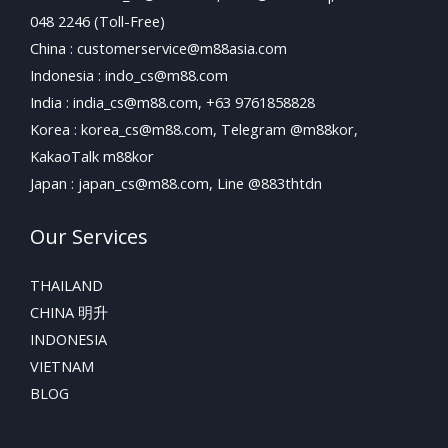
048 2246 (Toll-Free)
China : customerservice@m88asia.com
Indonesia : indo_cs@m88.com
India : india_cs@m88.com, +63 9761858828
Korea : korea_cs@m88.com, Telegram @m88kor,
KakaoTalk m88kor
Japan : japan_cs@m88.com, Line @883thtdn
Our Services
THAILAND
CHINA 明升
INDONESIA
VIETNAM
BLOG