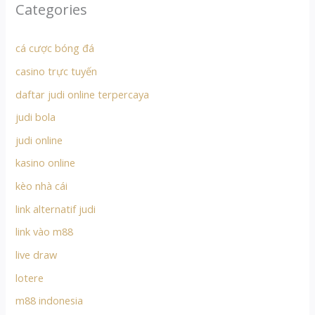
Categories
cá cược bóng đá
casino trực tuyến
daftar judi online terpercaya
judi bola
judi online
kasino online
kèo nhà cái
link alternatif judi
link vào m88
live draw
lotere
m88 indonesia