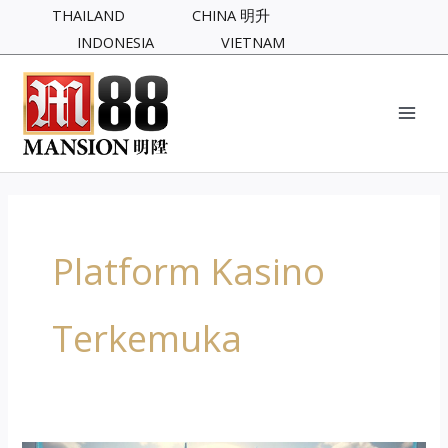
Skip
THAILAND
CHINA 明升
to
INDONESIA
VIETNAM
content
MAI
MEN
Platform Kasino
Terkemuka