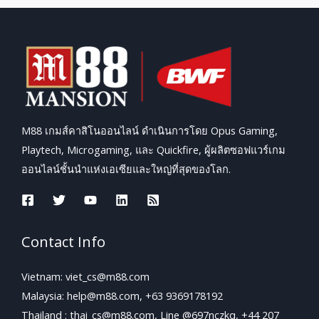
M88 เกมส์คาสิโนออนไลน์ ดำเนินการโดย Opus Gaming,
Playtech, Microgaming, และ Quickfire, ผู้ผลิตซอฟแวร์เกม
ออนไลน์ชั้นนำแห่งเอเซียและใหญ่ที่สุดของโลก.
Contact Info
Vietnam: viet_cs@m88.com
Malaysia: help@m88.com, +63 9369178192
Thailand : thai_cs@m88.com, Line @697nczkq, +44 207