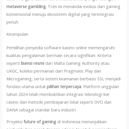
metaverse gambling
. Tren ini menandai evolusi dari gaming
konvensional menuju ekosistem digital yang terintegrasi
penuh.
Kesimpulan
Pemilihan penyedia software kasino online memengaruhi
kualitas pengalaman bermain secara signifikan. Kriteria
seperti
lisensi resmi
dari Malta Gaming Authority atau
UKGC, koleksi permainan dari Pragmatic Play dan
Microgaming, serta sistem keamanan berbasis SSL menjadi
fondasi utama untuk
pilihan terpercaya
. Platform unggulan
tahun 2024 telah membuktikan integrasi teknologi live
casino dan metode pembayaran lokal seperti OVO dan
DANA sebagai standar baru industri.
Proyeksi
future of gaming
di Indonesia menunjukkan