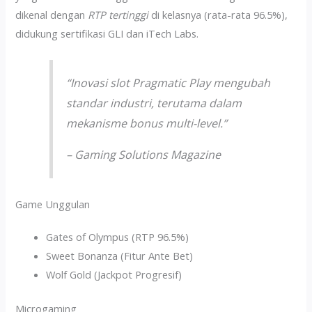
dikenal dengan
RTP tertinggi
di kelasnya (rata-rata 96.5%),
didukung sertifikasi GLI dan iTech Labs.
“Inovasi slot Pragmatic Play mengubah
standar industri, terutama dalam
mekanisme bonus multi-level.”
– Gaming Solutions Magazine
Game Unggulan
Gates of Olympus (RTP 96.5%)
Sweet Bonanza (Fitur Ante Bet)
Wolf Gold (Jackpot Progresif)
Microgaming