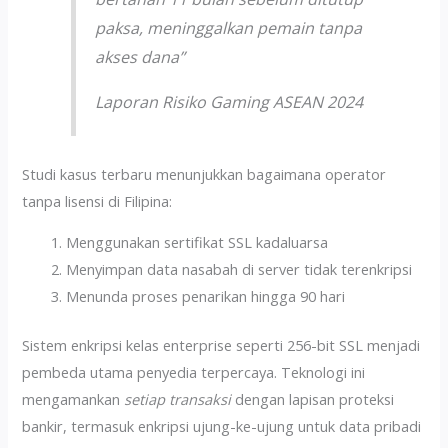
paksa, meninggalkan pemain tanpa
akses dana”
Laporan Risiko Gaming ASEAN 2024
Studi kasus terbaru menunjukkan bagaimana operator
tanpa lisensi di Filipina:
Menggunakan sertifikat SSL kadaluarsa
Menyimpan data nasabah di server tidak terenkripsi
Menunda proses penarikan hingga 90 hari
Sistem enkripsi kelas enterprise seperti 256-bit SSL menjadi
pembeda utama penyedia terpercaya. Teknologi ini
mengamankan
setiap transaksi
dengan lapisan proteksi
bankir, termasuk enkripsi ujung-ke-ujung untuk data pribadi