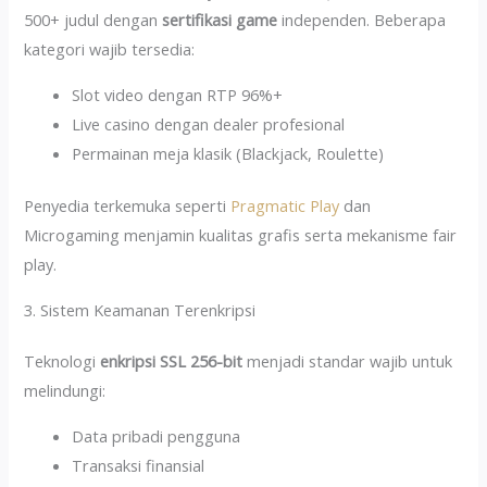
500+ judul dengan
sertifikasi game
independen. Beberapa
kategori wajib tersedia:
Slot video dengan RTP 96%+
Live casino dengan dealer profesional
Permainan meja klasik (Blackjack, Roulette)
Penyedia terkemuka seperti
Pragmatic Play
dan
Microgaming menjamin kualitas grafis serta mekanisme fair
play.
3. Sistem Keamanan Terenkripsi
Teknologi
enkripsi SSL 256-bit
menjadi standar wajib untuk
melindungi:
Data pribadi pengguna
Transaksi finansial