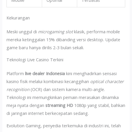
Kekurangan
Meski unggul di
microgaming slot
klasik, performa mobile
mereka ketinggalan 15% dibanding versi desktop. Update
game baru hanya dirilis 2-3 bulan sekali.
Teknologi Live Casino Terkini
Platform
live dealer Indonesia
kini menghadirkan sensasi
kasino fisik melalui kombinasi kecanggihan
optical character
recognition
(OCR) dan sistem kamera multi-angle.
Teknologi ini memungkinkan pemain merasakan dinamika
meja nyata dengan
streaming HD
1080p yang stabil, bahkan
di jaringan internet berkecepatan sedang.
Evolution Gaming, penyedia terkemuka di industri ini, telah