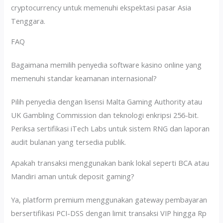
cryptocurrency untuk memenuhi ekspektasi pasar Asia
Tenggara.
FAQ
Bagaimana memilih penyedia software kasino online yang
memenuhi standar keamanan internasional?
Pilih penyedia dengan lisensi Malta Gaming Authority atau
UK Gambling Commission dan teknologi enkripsi 256-bit.
Periksa sertifikasi iTech Labs untuk sistem RNG dan laporan
audit bulanan yang tersedia publik.
Apakah transaksi menggunakan bank lokal seperti BCA atau
Mandiri aman untuk deposit gaming?
Ya, platform premium menggunakan gateway pembayaran
bersertifikasi PCI-DSS dengan limit transaksi VIP hingga Rp