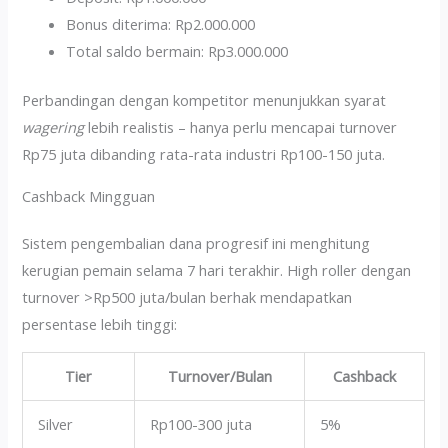
Bonus diterima: Rp2.000.000
Total saldo bermain: Rp3.000.000
Perbandingan dengan kompetitor menunjukkan syarat
wagering
lebih realistis – hanya perlu mencapai turnover
Rp75 juta dibanding rata-rata industri Rp100-150 juta.
Cashback Mingguan
Sistem pengembalian dana progresif ini menghitung
kerugian pemain selama 7 hari terakhir. High roller dengan
turnover >Rp500 juta/bulan berhak mendapatkan
persentase lebih tinggi:
Tier
Turnover/Bulan
Cashback
Silver
Rp100-300 juta
5%