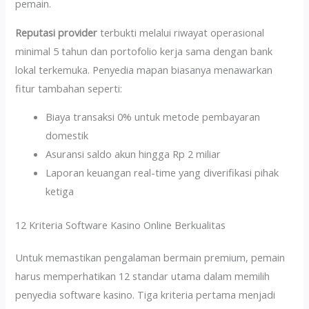
pemain.
Reputasi provider
terbukti melalui riwayat operasional
minimal 5 tahun dan portofolio kerja sama dengan bank
lokal terkemuka. Penyedia mapan biasanya menawarkan
fitur tambahan seperti:
Biaya transaksi 0% untuk metode pembayaran
domestik
Asuransi saldo akun hingga Rp 2 miliar
Laporan keuangan real-time yang diverifikasi pihak
ketiga
12 Kriteria Software Kasino Online Berkualitas
Untuk memastikan pengalaman bermain premium, pemain
harus memperhatikan 12 standar utama dalam memilih
penyedia software kasino. Tiga kriteria pertama menjadi