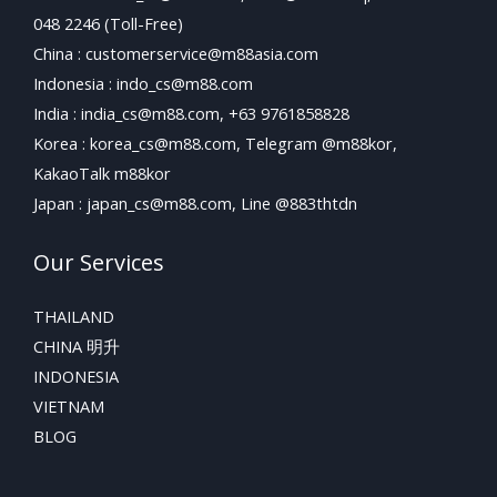
048 2246 (Toll-Free)
China : customerservice@m88asia.com
Indonesia : indo_cs@m88.com
India : india_cs@m88.com, +63 9761858828
Korea : korea_cs@m88.com, Telegram @m88kor,
KakaoTalk m88kor
Japan : japan_cs@m88.com, Line @883thtdn
Our Services
THAILAND
CHINA 明升
INDONESIA
VIETNAM
BLOG