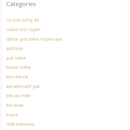
Categories
cá cược bóng đá
casino trực tuyến
daftar judi online terpercaya
judi bola
judi online
kasino online
kèo nhà cái
link alternatif judi
link vào m88
live draw
lotere
m88 indonesia