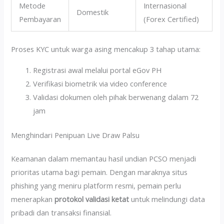
Metode
Internasional
Domestik
Pembayaran
(Forex Certified)
Proses KYC untuk warga asing mencakup 3 tahap utama:
Registrasi awal melalui portal eGov PH
Verifikasi biometrik via video conference
Validasi dokumen oleh pihak berwenang dalam 72
jam
Menghindari Penipuan Live Draw Palsu
Keamanan dalam memantau hasil undian PCSO menjadi
prioritas utama bagi pemain. Dengan maraknya situs
phishing yang meniru platform resmi, pemain perlu
menerapkan
protokol validasi ketat
untuk melindungi data
pribadi dan transaksi finansial.