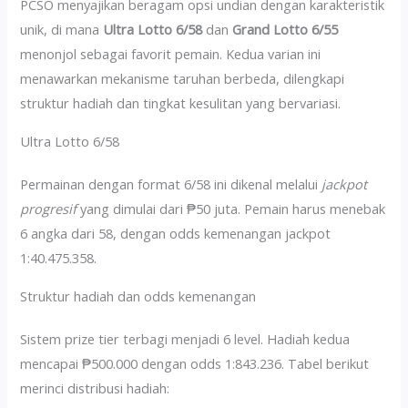
PCSO menyajikan beragam opsi undian dengan karakteristik
unik, di mana
Ultra Lotto 6/58
dan
Grand Lotto 6/55
menonjol sebagai favorit pemain. Kedua varian ini
menawarkan mekanisme taruhan berbeda, dilengkapi
struktur hadiah dan tingkat kesulitan yang bervariasi.
Ultra Lotto 6/58
Permainan dengan format 6/58 ini dikenal melalui
jackpot
progresif
yang dimulai dari ₱50 juta. Pemain harus menebak
6 angka dari 58, dengan odds kemenangan jackpot
1:40.475.358.
Struktur hadiah dan odds kemenangan
Sistem prize tier terbagi menjadi 6 level. Hadiah kedua
mencapai ₱500.000 dengan odds 1:843.236. Tabel berikut
merinci distribusi hadiah: