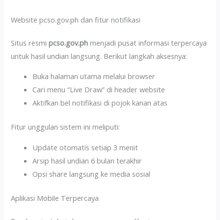
Website pcso.gov.ph dan fitur notifikasi
Situs resmi
pcso.gov.ph
menjadi pusat informasi terpercaya
untuk hasil undian langsung. Berikut langkah aksesnya:
Buka halaman utama melalui browser
Cari menu “Live Draw” di header website
Aktifkan bel notifikasi di pojok kanan atas
Fitur unggulan sistem ini meliputi:
Update otomatis setiap 3 menit
Arsip hasil undian 6 bulan terakhir
Opsi share langsung ke media sosial
Aplikasi Mobile Terpercaya