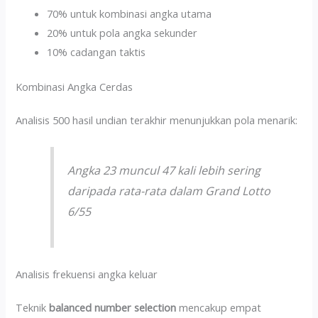
70% untuk kombinasi angka utama
20% untuk pola angka sekunder
10% cadangan taktis
Kombinasi Angka Cerdas
Analisis 500 hasil undian terakhir menunjukkan pola menarik:
Angka 23 muncul 47 kali lebih sering
daripada rata-rata dalam Grand Lotto
6/55
Analisis frekuensi angka keluar
Teknik
balanced number selection
mencakup empat