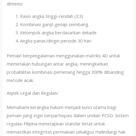
dimensi:
Rasio angka tinggi-rendah (3:3)
Kombinasi ganjil-genap seimbang
Kelompok angka berdasarkan dekade
Angka panas/dingin periode 30 hari
Pemain berpengalaman menggunakan matriks 4D untuk
memetakan hubungan antar angka, meningkatkan
probabilitas kombinasi pemenang hingga 300% dibanding
metode acak.
Aspek Legal dan Regulasi
Memahami kerangka hukum menjadi kunci utama bagi
pemain yang ingin berpartisipasi dalam undian PCSO. Sistem
regulasi Filipina menetapkan standar ketat untuk
memastikan integritas permainan sekaligus melindungi hak