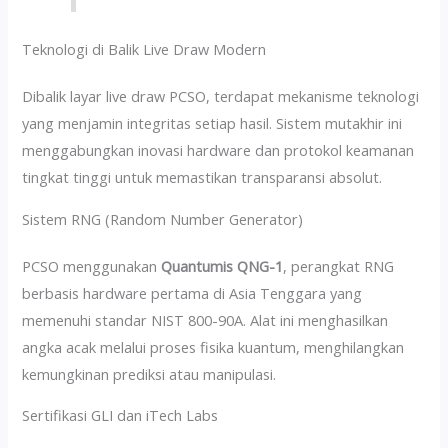
Teknologi di Balik Live Draw Modern
Dibalik layar live draw PCSO, terdapat mekanisme teknologi
yang menjamin integritas setiap hasil. Sistem mutakhir ini
menggabungkan inovasi hardware dan protokol keamanan
tingkat tinggi untuk memastikan transparansi absolut.
Sistem RNG (Random Number Generator)
PCSO menggunakan
Quantumis QNG-1
, perangkat RNG
berbasis hardware pertama di Asia Tenggara yang
memenuhi standar NIST 800-90A. Alat ini menghasilkan
angka acak melalui proses fisika kuantum, menghilangkan
kemungkinan prediksi atau manipulasi.
Sertifikasi GLI dan iTech Labs