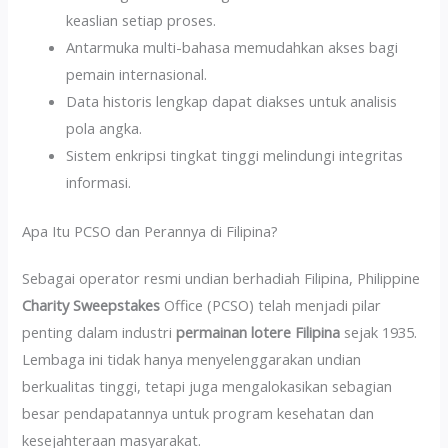
keaslian setiap proses.
Antarmuka multi-bahasa memudahkan akses bagi
pemain internasional.
Data historis lengkap dapat diakses untuk analisis
pola angka.
Sistem enkripsi tingkat tinggi melindungi integritas
informasi.
Apa Itu PCSO dan Perannya di Filipina?
Sebagai operator resmi undian berhadiah Filipina, Philippine
Charity Sweepstakes
Office (PCSO) telah menjadi pilar
penting dalam industri
permainan lotere Filipina
sejak 1935.
Lembaga ini tidak hanya menyelenggarakan undian
berkualitas tinggi, tetapi juga mengalokasikan sebagian
besar pendapatannya untuk program kesehatan dan
kesejahteraan masyarakat.