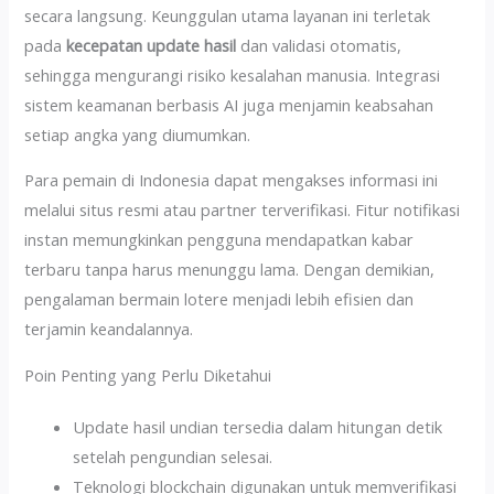
secara langsung. Keunggulan utama layanan ini terletak
pada
kecepatan update hasil
dan validasi otomatis,
sehingga mengurangi risiko kesalahan manusia. Integrasi
sistem keamanan berbasis AI juga menjamin keabsahan
setiap angka yang diumumkan.
Para pemain di Indonesia dapat mengakses informasi ini
melalui situs resmi atau partner terverifikasi. Fitur notifikasi
instan memungkinkan pengguna mendapatkan kabar
terbaru tanpa harus menunggu lama. Dengan demikian,
pengalaman bermain lotere menjadi lebih efisien dan
terjamin keandalannya.
Poin Penting yang Perlu Diketahui
Update hasil undian tersedia dalam hitungan detik
setelah pengundian selesai.
Teknologi blockchain digunakan untuk memverifikasi