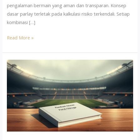
pengalaman bermain yang aman dan transparan. Konsep
dasar parlay terletak pada kalkulasi risiko terkendali. Setiap
kombinasi […]
Read More »
Panduan
Aturan
Parlay
untuk
Taruhan
Olahraga