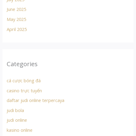
June 2025
May 2025
April 2025
Categories
cá cược bóng đá
casino trực tuyến
daftar judi online terpercaya
judi bola
judi online
kasino online