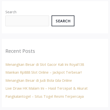
Search
SEARCH
Recent Posts
Menangkan Besar di Slot Gacor Kali Ini Royal138
Mainkan Rp888 Slot Online – Jackpot Terbesar!
Menangkan Besar di Judi Bola Gila Online
Live Draw HK Malam Ini – Hasil Tercepat & Akurat
Pangkalantogel – Situs Togel Resmi Terpercaya