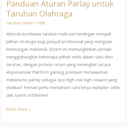
Panduan Aturan Parlay untuk
Taruhan Olahraga
taruhan online
/
m88
Metode kombinasi taruhan multi-pertandingan menjadi
pilihan strategis bagi penjudi profesional yang mengejar
keuntungan maksimal. Sistem ini memungkinkan pemain
menggabungkan beberapa pilihan odds dalam satu tiket
taruhan, dengan potensi return yang meningkat secara
eksponensial. Platform gaming premium menawarkan
mekanisme parlay sebagai opsi high-risk high-reward yang
eksklusif. Pemain perlu memahami cara kerja multiplier odds
dan syarat settlement
Read More »