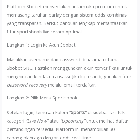
Platform Sbobet menyediakan antarmuka premium untuk
memasang taruhan parlay dengan
sistem odds kombinasi
yang transparan. Berikut panduan lengkap memanfaatkan
fitur
sportsbook live
secara optimal:
Langkah 1: Login ke Akun Sbobet
Masukkan username dan password di halaman utama
Sbobet SNG. Pastikan menggunakan akun terverifikasi untuk
menghindari kendala transaksi. Jika lupa sandi, gunakan fitur
password recovery
melalui email terdaftar.
Langkah 2: Pilih Menu Sportsbook
Setelah login, temukan kolom
“Sports”
di sidebar kiri. Klik
kategori
“Live Now”
atau
“Upcoming”
untuk melihat daftar
pertandingan tersedia. Platform ini menampilkan 30+
cabang olahraga dengan odds real-time.