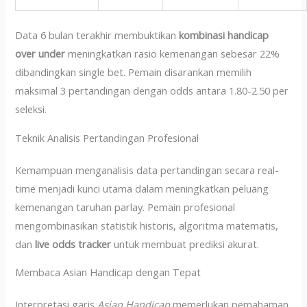
Data 6 bulan terakhir membuktikan
kombinasi handicap
over under
meningkatkan rasio kemenangan sebesar 22%
dibandingkan single bet. Pemain disarankan memilih
maksimal 3 pertandingan dengan odds antara 1.80-2.50 per
seleksi.
Teknik Analisis Pertandingan Profesional
Kemampuan menganalisis data pertandingan secara real-
time menjadi kunci utama dalam meningkatkan peluang
kemenangan taruhan parlay. Pemain profesional
mengombinasikan statistik historis, algoritma matematis,
dan
live odds tracker
untuk membuat prediksi akurat.
Membaca Asian Handicap dengan Tepat
Interpretasi garis
Asian Handicap
memerlukan pemahaman