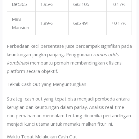
Bet365
1.95%
683.105
-0.17%
M88
1.89%
685.491
+0.17%
Mansion
Perbedaan kecil persentase juice berdampak signifikan pada
keuntungan jangka panjang. Penggunaan
rumus odds
kombinasi
membantu pemain membandingkan efisiensi
platform secara objektif.
Teknik Cash Out yang Menguntungkan
Strategi cash out yang tepat bisa menjadi pembeda antara
kerugian dan keuntungan dalam parlay. Analisis real-time
dan pemahaman mendalam tentang dinamika pertandingan
menjadi kunci utama untuk memaksimalkan fitur ini.
Waktu Tepat Melakukan Cash Out