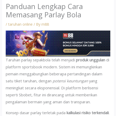
Panduan Lengkap Cara
Memasang Parlay Bola
/
taruhan online
/ By
m88
Taruhan parlay sepakbola telah menjadi
produk unggulan
di
platform sportsbook modern. Sistem ini memungkinkan
pemain menggabungkan beberapa pertandingan dalam
satu tiket taruhan, dengan
potensi keuntungan
yang
meningkat secara eksponensial. Di platform berlisensi
seperti Sbobet, fitur ini dirancang untuk memberikan
pengalaman bermain yang aman dan transparan.
Konsep dasar parlay terletak pada
kalkulasi risiko terkendali
.