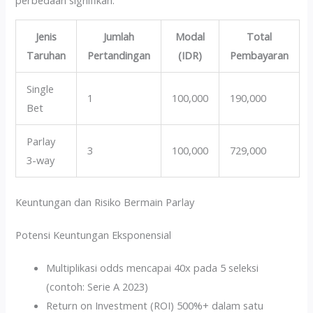
Jenis
Jumlah
Modal
Total
Taruhan
Pertandingan
(IDR)
Pembayaran
Single
1
100,000
190,000
Bet
Parlay
3
100,000
729,000
3-way
Keuntungan dan Risiko Bermain Parlay
Potensi Keuntungan Eksponensial
Multiplikasi odds mencapai 40x pada 5 seleksi
(contoh: Serie A 2023)
Return on Investment (ROI) 500%+ dalam satu