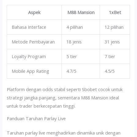
Aspek
M88 Mansion
1xBet
Bahasa Interface
4 pilihan
12 pilihan
Metode Pembayaran
18 jenis
31 jenis
Loyalty Program
5 tier
7 tier
Mobile App Rating
4.7/5
4.5/5
Platform dengan odds stabil seperti Sbobet cocok untuk
strategi jangka panjang, sementara M88 Mansion ideal
untuk trader berkecepatan tinggi.
Panduan Taruhan Parlay Live
Taruhan parlay live menghadirkan dinamika unik dengan