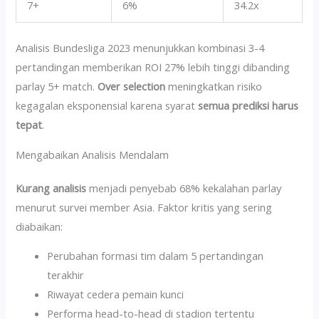
7+
6%
34.2x
Analisis Bundesliga 2023 menunjukkan kombinasi 3-4
pertandingan memberikan ROI 27% lebih tinggi dibanding
parlay 5+ match.
Over selection
meningkatkan risiko
kegagalan eksponensial karena syarat
semua prediksi harus
tepat
.
Mengabaikan Analisis Mendalam
Kurang analisis
menjadi penyebab 68% kekalahan parlay
menurut survei member Asia. Faktor kritis yang sering
diabaikan:
Perubahan formasi tim dalam 5 pertandingan
terakhir
Riwayat cedera pemain kunci
Performa head-to-head di stadion tertentu