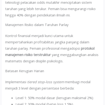
teknologi pelacakan odds mutakhir menciptakan sistem
taruhan yang lebih terukur. Pemain bisa mengurangi risiko
hingga 40% dengan pendekatan ilmiah ini.
Manajemen Risiko dalam Taruhan Parlay
Kontrol finansial menjadi kunci utama untuk
mempertahankan profitabilitas jangka panjang dalam
taruhan parlay. Pemain profesional mengadopsi
protokol
manajemen risiko terstruktur
yang menggabungkan analisis
matematis dengan disiplin psikologis.
Batasan Kerugian Harian
Implementasi
tiered stop-loss system
membagi modal
menjadi 3 level dengan persentase berbeda:
Level 1: 50% modal dasar (kerugian maksimal 2%)
Level 2: 30% modal (batas loss 1.5%)