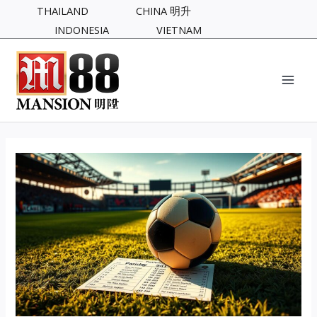
Skip
THAILAND
CHINA 明升
to
INDONESIA
VIETNAM
content
MAI
MEN