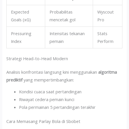
Expected
Probabilitas
Wyscout
Goals (xG)
mencetak gol
Pro
Pressuring
Intensitas tekanan
Stats
Index
pemain
Perform
Strategi Head-to-Head Modern
Analisis konfrontasi langsung kini menggunakan
algoritma
prediktif
yang mempertimbangkan:
Kondisi cuaca saat pertandingan
Riwayat cedera pemain kunci
Pola permainan 5 pertandingan terakhir
Cara Memasang Parlay Bola di Sbobet