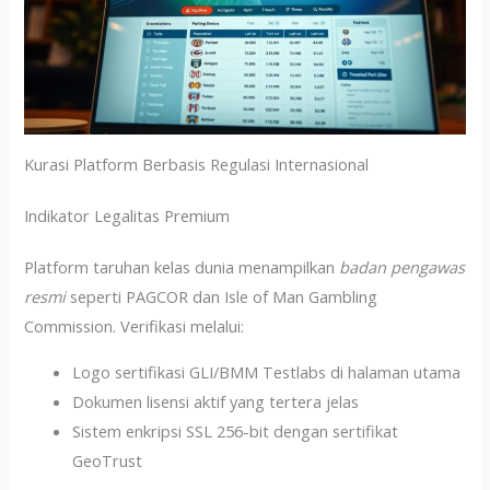
Kurasi Platform Berbasis Regulasi Internasional
Indikator Legalitas Premium
Platform taruhan kelas dunia menampilkan
badan pengawas
resmi
seperti PAGCOR dan Isle of Man Gambling
Commission. Verifikasi melalui:
Logo sertifikasi GLI/BMM Testlabs di halaman utama
Dokumen lisensi aktif yang tertera jelas
Sistem enkripsi SSL 256-bit dengan sertifikat
GeoTrust