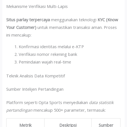
Mekanisme Verifikasi Multi-Lapis
Situs parlay terpercaya
menggunakan teknologi
KYC (Know
Your Customer)
untuk memastikan transaksi aman. Proses
ini mencakup:
Konfirmasi identitas melalui e-KTP
Verifikasi nomor rekening bank
Pemindaian wajah real-time
Teknik Analisis Data Kompetitif
Sumber Intelijen Pertandingan
Platform seperti Opta Sports menyediakan
data statistik
pertandingan
mencakup 500+ parameter, termasuk:
Metrik
Deskripsi
Sumber