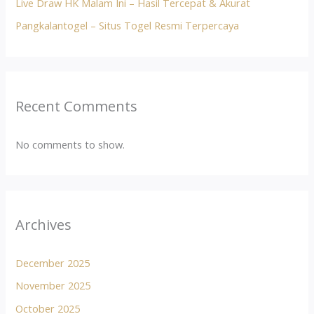
Live Draw HK Malam Ini – Hasil Tercepat & Akurat
Pangkalantogel – Situs Togel Resmi Terpercaya
Recent Comments
No comments to show.
Archives
December 2025
November 2025
October 2025