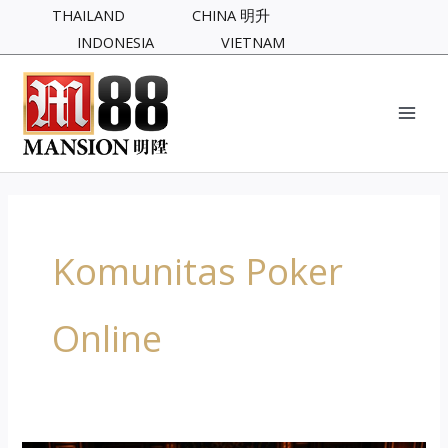
Skip
THAILAND
CHINA 明升
to
INDONESIA
VIETNAM
content
MAI
MEN
Komunitas Poker
Online