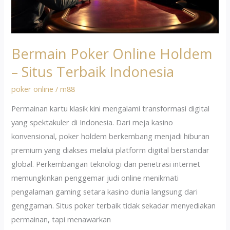
Terbaik
Indonesia
Bermain Poker Online Holdem
– Situs Terbaik Indonesia
poker online
/
m88
Permainan kartu klasik kini mengalami transformasi digital
yang spektakuler di Indonesia. Dari meja kasino
konvensional, poker holdem berkembang menjadi hiburan
premium yang diakses melalui platform digital berstandar
global. Perkembangan teknologi dan penetrasi internet
memungkinkan penggemar judi online menikmati
pengalaman gaming setara kasino dunia langsung dari
genggaman. Situs poker terbaik tidak sekadar menyediakan
permainan, tapi menawarkan