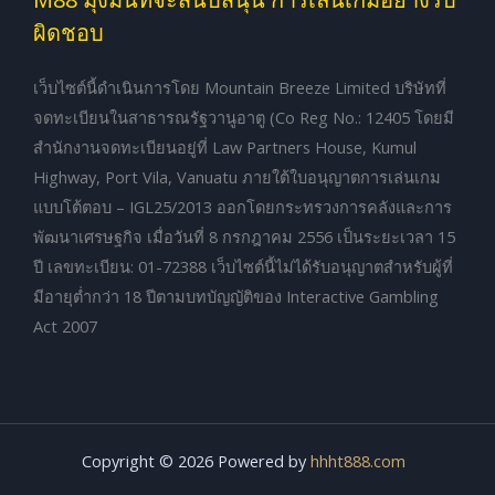
ผิดชอบ
เว็บไซต์นี้ดำเนินการโดย Mountain Breeze Limited บริษัทที่
จดทะเบียนในสาธารณรัฐวานูอาตู (Co Reg No.: 12405 โดยมี
สำนักงานจดทะเบียนอยู่ที่ Law Partners House, Kumul
Highway, Port Vila, Vanuatu ภายใต้ใบอนุญาตการเล่นเกม
แบบโต้ตอบ – IGL25/2013 ออกโดยกระทรวงการคลังและการ
พัฒนาเศรษฐกิจ เมื่อวันที่ 8 กรกฎาคม 2556 เป็นระยะเวลา 15
ปี เลขทะเบียน: 01-72388 เว็บไซต์นี้ไม่ได้รับอนุญาตสำหรับผู้ที่
มีอายุต่ำกว่า 18 ปีตามบทบัญญัติของ Interactive Gambling
Act 2007
Copyright © 2026 Powered by
hhht888.com