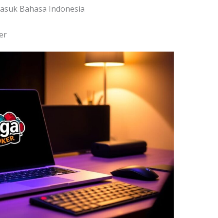
masuk Bahasa Indonesia
er