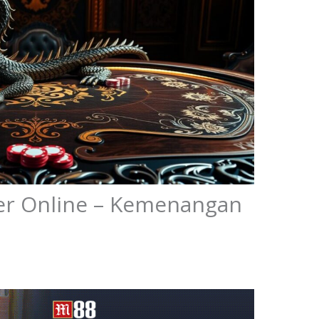
er Online – Kemenangan