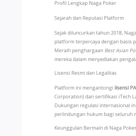
Profil Lengkap Naga Poker
Sejarah dan Reputasi Platform
Sejak diluncurkan tahun 2018, Nag
platform terpercaya dengan basis p
Meraih penghargaan
Best Asian Po
mereka dalam menyediakan pengala
Lisensi Resmi dan Legalitas
Platform ini mengantongi
lisensi 
Corporation) dan sertifikasi iTech 
Dukungan regulasi internasional in
perlindungan hukum bagi seluruh 
Keunggulan Bermain di Naga Poke