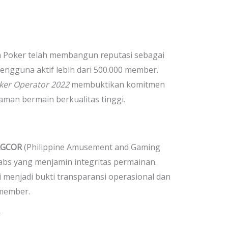
a Poker telah membangun reputasi sebagai
engguna aktif lebih dari 500.000 member.
ker Operator 2022
membuktikan komitmen
man bermain berkualitas tinggi.
PAGCOR
(Philippine Amusement and Gaming
Labs yang menjamin integritas permainan.
i menjadi bukti transparansi operasional dan
member.
r