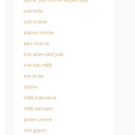
daftar judi online terpercaya
judi bola
judi online
kasino online
kèo nhà cái
link alternatif judi
link vào m88
live draw
lotere
m88 indonesia
m88 vietnam
poker online
slot gacor