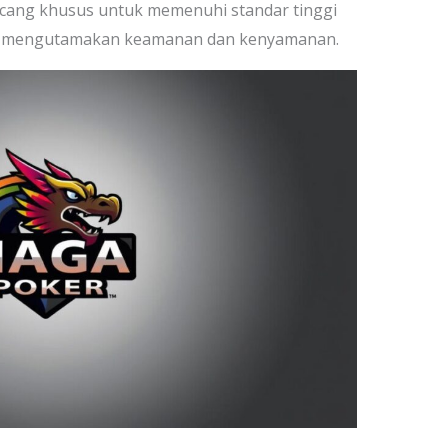
rancang khusus untuk memenuhi standar tinggi
ng mengutamakan keamanan dan kenyamanan.