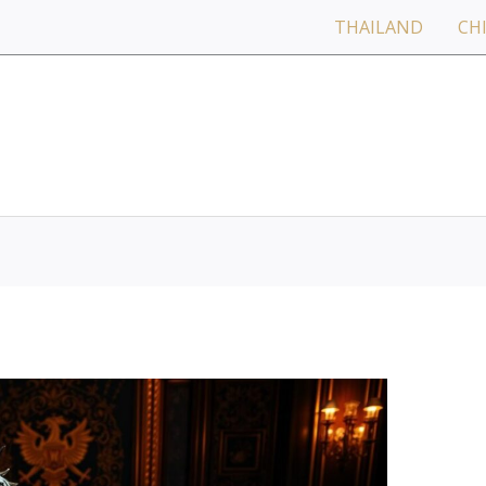
THAILAND
CH