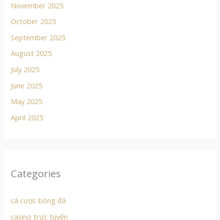
November 2025
October 2025
September 2025
August 2025
July 2025
June 2025
May 2025
April 2025
Categories
cá cược bóng đá
casino trực tuyến