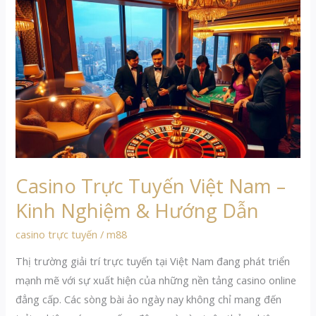
Casino
Trực
Tuyến
Việt
Nam
–
Kinh
Nghiệm
&
Hướng
Casino Trực Tuyến Việt Nam –
Dẫn
Kinh Nghiệm & Hướng Dẫn
casino trực tuyến
/
m88
Thị trường giải trí trực tuyến tại Việt Nam đang phát triển
mạnh mẽ với sự xuất hiện của những nền tảng casino online
đẳng cấp. Các sòng bài ảo ngày nay không chỉ mang đến