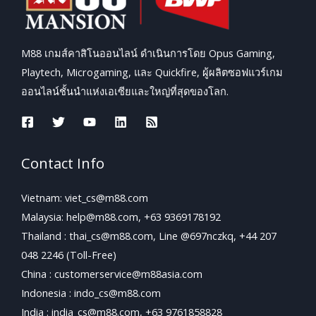
M88 เกมส์คาสิโนออนไลน์ ดำเนินการโดย Opus Gaming,
Playtech, Microgaming, และ Quickfire, ผู้ผลิตซอฟแวร์เกม
ออนไลน์ชั้นนำแห่งเอเซียและใหญ่ที่สุดของโลก.
Contact Info
Vietnam: viet_cs@m88.com
Malaysia: help@m88.com, +63 9369178192
Thailand : thai_cs@m88.com, Line @697nczkq, +44 207
048 2246 (Toll-Free)
China : customerservice@m88asia.com
Indonesia : indo_cs@m88.com
India : india_cs@m88.com, +63 9761858828