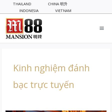
Skip
THAILAND
CHINA 明升
to
INDONESIA
VIETNAM
content
MAI
MEN
Kinh nghiệm đánh
bạc trực tuyến