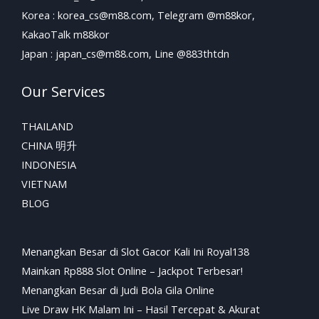
Korea : korea_cs@m88.com, Telegram @m88kor,
KakaoTalk m88kor
Japan : japan_cs@m88.com, Line @883thtdn
Our Services
THAILAND
CHINA 明升
INDONESIA
VIETNAM
BLOG
Menangkan Besar di Slot Gacor Kali Ini Royal138
Mainkan Rp888 Slot Online – Jackpot Terbesar!
Menangkan Besar di Judi Bola Gila Online
Live Draw HK Malam Ini – Hasil Tercepat & Akurat