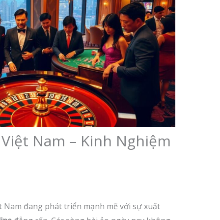
 Việt Nam – Kinh Nghiệm
Việt Nam đang phát triển mạnh mẽ với sự xuất