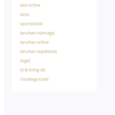
slot online
slots
sportsbook
taruhan olahraga
taruhan online
taruhan sepakbola
togel
tỷ lệ bóng đá
Uncategorized