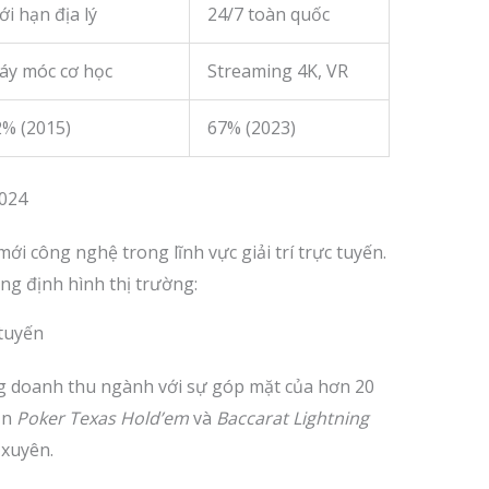
ới hạn địa lý
24/7 toàn quốc
áy móc cơ học
Streaming 4K, VR
% (2015)
67% (2023)
2024
i công nghệ trong lĩnh vực giải trí trực tuyến.
ng định hình thị trường:
tuyến
 doanh thu ngành với sự góp mặt của hơn 20
ản
Poker Texas Hold’em
và
Baccarat Lightning
 xuyên.