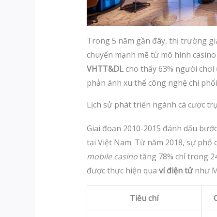
Trong 5 năm gần đây, thị trường giả
chuyển mạnh mẽ từ mô hình casino 
VHTT&DL
cho thấy 63% người chơi ư
phản ánh xu thế công nghệ chi phối 
Lịch sử phát triển ngành cá cược tr
Giai đoạn 2010-2015 đánh dấu bước 
tại Việt Nam. Từ năm 2018, sự phổ
mobile casino
tăng 78% chỉ trong 24
được thực hiện qua
ví điện tử
như M
Tiêu chí