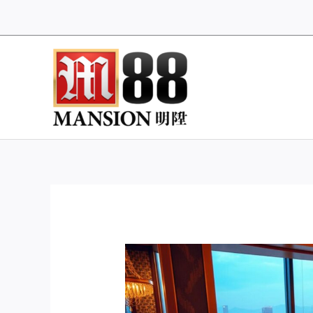
Skip
to
content