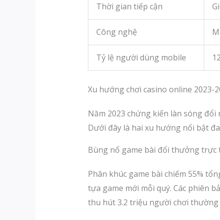
Thời gian tiếp cận
Gi
Công nghệ
M
Tỷ lệ người dùng mobile
12
Xu hướng chơi casino online 2023-
Năm 2023 chứng kiến làn sóng đổi mớ
Dưới đây là hai xu hướng nổi bật đa
Bùng nổ game bài đổi thưởng trực 
Phân khúc game bài chiếm 55% tổng
tựa game mới mỗi quý. Các phiên b
thu hút 3.2 triệu người chơi thường