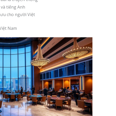
và tiếng Anh
 ưu cho người Việt
 Việt Nam