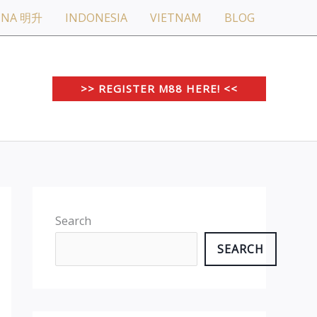
INA 明升
INDONESIA
VIETNAM
BLOG
>> REGISTER M88 HERE! <<
Search
SEARCH