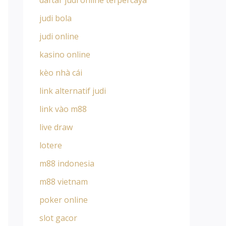
daftar judi online terpercaya
judi bola
judi online
kasino online
kèo nhà cái
link alternatif judi
link vào m88
live draw
lotere
m88 indonesia
m88 vietnam
poker online
slot gacor