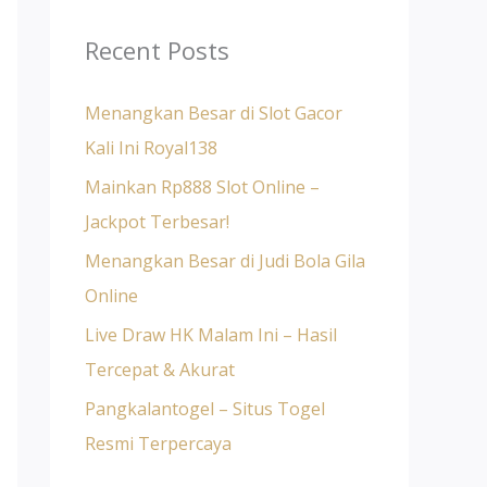
Recent Posts
Menangkan Besar di Slot Gacor
Kali Ini Royal138
Mainkan Rp888 Slot Online –
Jackpot Terbesar!
Menangkan Besar di Judi Bola Gila
Online
Live Draw HK Malam Ini – Hasil
Tercepat & Akurat
Pangkalantogel – Situs Togel
Resmi Terpercaya