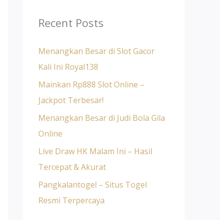
Recent Posts
Menangkan Besar di Slot Gacor
Kali Ini Royal138
Mainkan Rp888 Slot Online –
Jackpot Terbesar!
Menangkan Besar di Judi Bola Gila
Online
Live Draw HK Malam Ini – Hasil
Tercepat & Akurat
Pangkalantogel – Situs Togel
Resmi Terpercaya