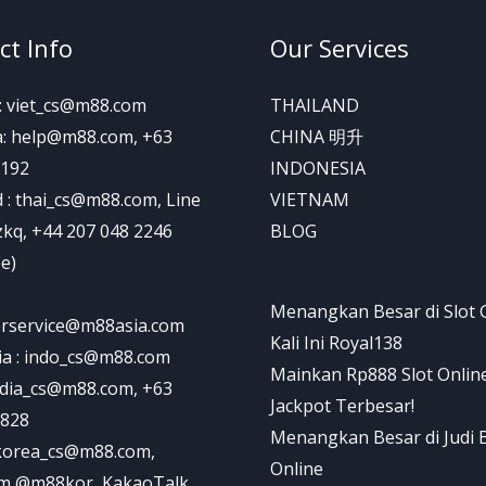
ct Info
Our Services
: viet_cs@m88.com
THAILAND
a: help@m88.com, +63
CHINA 明升
192
INDONESIA
 : thai_cs@m88.com, Line
VIETNAM
kq, +44 207 048 2246
BLOG
ee)
Menangkan Besar di Slot 
rservice@m88asia.com
Kali Ini Royal138
ia : indo_cs@m88.com
Mainkan Rp888 Slot Onlin
india_cs@m88.com, +63
Jackpot Terbesar!
828
Menangkan Besar di Judi B
 korea_cs@m88.com,
Online
m @m88kor, KakaoTalk