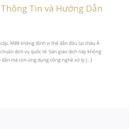
 Thông Tin và Hướng Dẫn
 cấp, M88 khẳng định vị thế dẫn đầu tại châu Á
u chuẩn dịch vụ quốc tế. Sàn giao dịch này không
p dẫn mà còn ứng dụng công nghệ xử lý […]