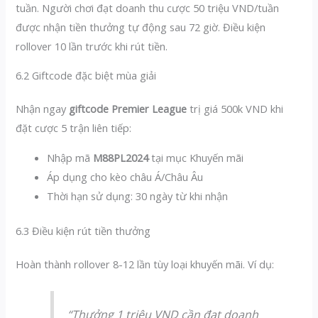
tuần. Người chơi đạt doanh thu cược 50 triệu VND/tuần
được nhận tiền thưởng tự động sau 72 giờ. Điều kiện
rollover 10 lần trước khi rút tiền.
6.2 Giftcode đặc biệt mùa giải
Nhận ngay
giftcode Premier League
trị giá 500k VND khi
đặt cược 5 trận liên tiếp:
Nhập mã
M88PL2024
tại mục Khuyến mãi
Áp dụng cho kèo châu Á/Châu Âu
Thời hạn sử dụng: 30 ngày từ khi nhận
6.3 Điều kiện rút tiền thưởng
Hoàn thành rollover 8-12 lần tùy loại khuyến mãi. Ví dụ:
“Thưởng 1 triệu VND cần đạt doanh