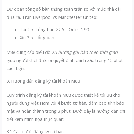
Dự đoán tổng số bàn thắng toàn trận so với mức nhà cái
đưa ra. Trận Liverpool vs Manchester United:
Tài 2.5: Tổng bàn >2.5 – Odds 1.90
Xỉu 2.5: Tổng bàn
M88 cung cấp biểu đồ
Xu hướng ghi bàn theo thời gian
giúp người chơi đưa ra quyết định chính xác trong 15 phút
cuối trận.
3. Hướng dẫn đăng ký tài khoản M88
Quy trình đăng ký tài khoản M88 được thiết kế tối ưu cho
người dùng Việt Nam với
4 bước cơ bản
, đảm bảo tính bảo
mật và hoàn thành trong 3 phút. Dưới đây là hướng dẫn chi
tiết kèm minh họa trực quan:
3.1 Các bước đăng ký cơ bản