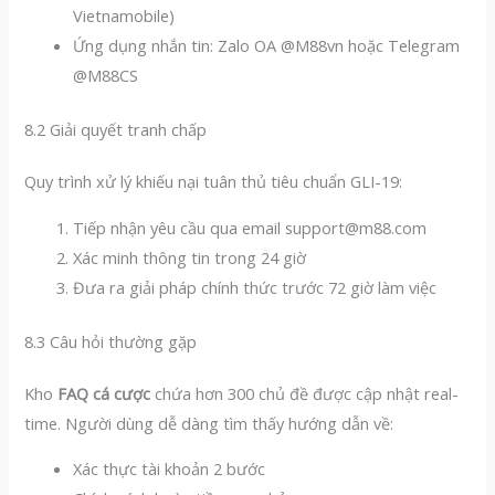
Vietnamobile)
Ứng dụng nhắn tin: Zalo OA @M88vn hoặc Telegram
@M88CS
8.2 Giải quyết tranh chấp
Quy trình xử lý khiếu nại tuân thủ tiêu chuẩn GLI-19:
Tiếp nhận yêu cầu qua email support@m88.com
Xác minh thông tin trong 24 giờ
Đưa ra giải pháp chính thức trước 72 giờ làm việc
8.3 Câu hỏi thường gặp
Kho
FAQ cá cược
chứa hơn 300 chủ đề được cập nhật real-
time. Người dùng dễ dàng tìm thấy hướng dẫn về:
Xác thực tài khoản 2 bước