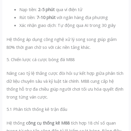
Nạp tiền:
2-5 phút
qua ví điện tử
Rút tiền:
7-10 phút
với ngân hàng địa phương
Xác nhận giao dịch: Tự động qua AI trong 30 giây
Hệ thống áp dụng công nghệ xử lý song song giúp giảm
80% thời gian chờ so với các nền tảng khác.
5. Chiến lược cá cược bóng đá M88
Nâng cao tỷ lệ thắng cược đòi hỏi sự kết hợp giữa phân tích
dữ liệu chuyên sâu và kỷ luật tài chính. M88 cung cấp hệ
thống hỗ trợ đa chiều giúp người chơi tối ưu hóa quyết định
trong từng ván cược.
5.1 Phân tích thống kê trận đấu
Hệ thống
công cụ thống kê M88
tích hợp 18 chỉ số quan
trọng từ pha tấn công đến tỷ lệ kiểm soát bóng. Bảng điều