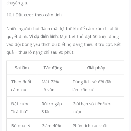
chuyên gia.
10.1 Đặt cược theo cảm tính
Nhiều người chơi đánh mất lợi thế khi để cảm xúc chi phối
quyết định.
Ví dụ điển hình:
Một bet thủ đặt 50 triệu đồng
vào đội bóng yêu thích dù biết họ đang thiếu 3 trụ cột. Kết
quả – thua lỗ nặng chỉ sau 90 phút.
Sai lầm
Tác động
Giải pháp
Theo đuổi
Mất 72%
Dùng lịch sử đối đầu
cảm xúc
số vốn
làm căn cứ
Đặt cược
Rủi ro gấp
Giới hạn số tiền/lượt
“trả thù”
3 lần
cược
Bỏ qua tỷ
Giảm 40%
Phân tích xác suất