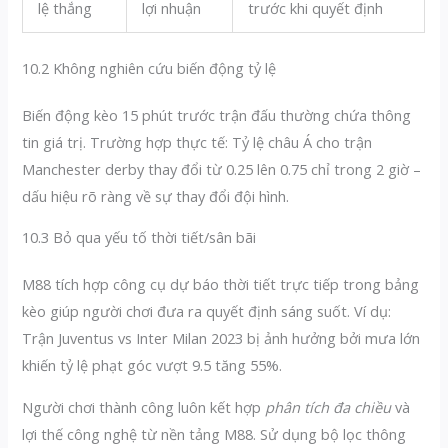
lệ thắng
lợi nhuận
trước khi quyết định
10.2 Không nghiên cứu biến động tỷ lệ
Biến động kèo 15 phút trước trận đấu thường chứa thông
tin giá trị. Trường hợp thực tế: Tỷ lệ châu Á cho trận
Manchester derby thay đổi từ 0.25 lên 0.75 chỉ trong 2 giờ –
dấu hiệu rõ ràng về sự thay đổi đội hình.
10.3 Bỏ qua yếu tố thời tiết/sân bãi
M88 tích hợp công cụ dự báo thời tiết trực tiếp trong bảng
kèo giúp người chơi đưa ra quyết định sáng suốt. Ví dụ:
Trận Juventus vs Inter Milan 2023 bị ảnh hưởng bởi mưa lớn
khiến tỷ lệ phạt góc vượt 9.5 tăng 55%.
Người chơi thành công luôn kết hợp
phân tích đa chiều
và
lợi thế công nghệ từ nền tảng M88. Sử dụng bộ lọc thông