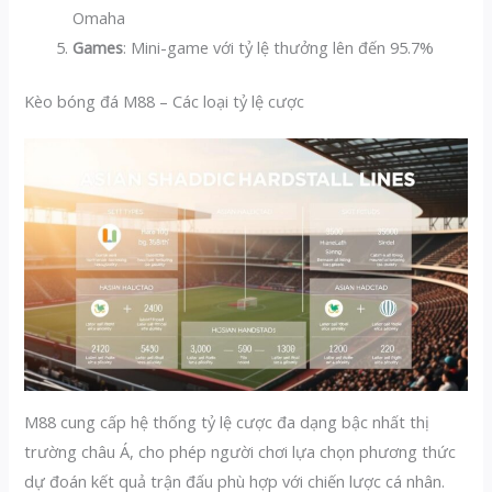
Omaha
Games
: Mini-game với tỷ lệ thưởng lên đến 95.7%
Kèo bóng đá M88 – Các loại tỷ lệ cược
M88 cung cấp hệ thống tỷ lệ cược đa dạng bậc nhất thị
trường châu Á, cho phép người chơi lựa chọn phương thức
dự đoán kết quả trận đấu phù hợp với chiến lược cá nhân.