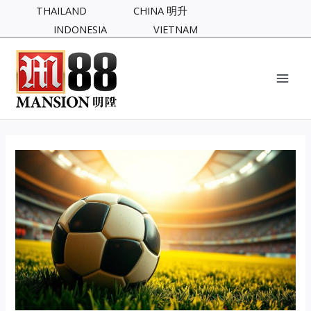
Skip
THAILAND
CHINA 明升
to
INDONESIA
VIETNAM
content
MAI
MEN