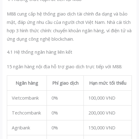
M88 cung cấp hệ thống giao dịch tài chính đa dạng và bảo
mật, đáp ứng nhu cầu của người chơi Việt Nam. Nhà cái tích
hợp 3 hình thức chính: chuyển khoản ngân hàng, ví điện tử và
ứng dụng công nghệ blockchain.
4.1 Hệ thống ngân hàng liên kết
15 ngân hàng nội địa hỗ trợ giao dịch trực tiếp với M88:
Ngân hàng
Phí giao dịch
Hạn mức tối thiểu
Vietcombank
0%
100,000 VND
Techcombank
0%
200,000 VND
Agribank
0%
150,000 VND