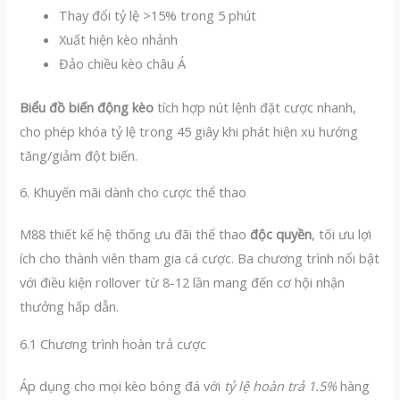
Thay đổi tỷ lệ >15% trong 5 phút
Xuất hiện kèo nhảnh
Đảo chiều kèo châu Á
Biểu đồ biến động kèo
tích hợp nút lệnh đặt cược nhanh,
cho phép khóa tỷ lệ trong 45 giây khi phát hiện xu hướng
tăng/giảm đột biến.
6. Khuyến mãi dành cho cược thể thao
M88 thiết kế hệ thống ưu đãi thể thao
độc quyền
, tối ưu lợi
ích cho thành viên tham gia cá cược. Ba chương trình nổi bật
với điều kiện rollover từ 8-12 lần mang đến cơ hội nhận
thưởng hấp dẫn.
6.1 Chương trình hoàn trả cược
Áp dụng cho mọi kèo bóng đá với
tỷ lệ hoàn trả 1.5%
hàng