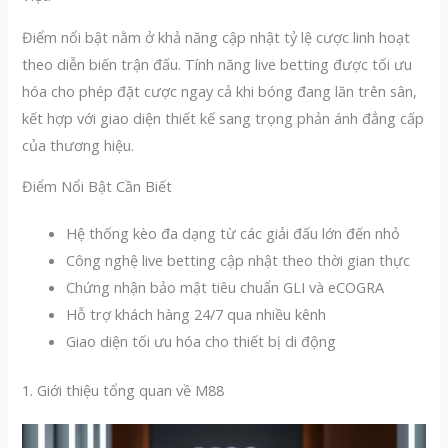
Điểm nổi bật nằm ở khả năng cập nhật tỷ lệ cược linh hoạt
theo diễn biến trận đấu. Tính năng live betting được tối ưu
hóa cho phép đặt cược ngay cả khi bóng đang lăn trên sân,
kết hợp với giao diện thiết kế sang trọng phản ánh đẳng cấp
của thương hiệu.
Điểm Nổi Bật Cần Biết
Hệ thống kèo đa dạng từ các giải đấu lớn đến nhỏ
Công nghệ live betting cập nhật theo thời gian thực
Chứng nhận bảo mật tiêu chuẩn GLI và eCOGRA
Hỗ trợ khách hàng 24/7 qua nhiều kênh
Giao diện tối ưu hóa cho thiết bị di động
1. Giới thiệu tổng quan về M88