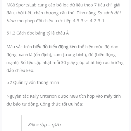
M88 SportsLab cung cấp bộ lọc dữ liệu theo 7 tiêu chí: giải
đấu, thời tiết, chấn thương cầu thủ. Tính năng
So sánh đội
hình
cho phép đối chiếu trực tiếp 4-3-3 vs 4-2-3-1.
5.1.2 Cách đọc bảng tỷ lệ châu Á
Màu sắc trên
biểu đồ biến động kèo
thể hiện mức độ dao
động: xanh lá (ổn định), cam (trung bình), đỏ (biến động
mạnh). Số liệu cập nhật mỗi 30 giây giúp phát hiện xu hướng
đảo chiều kèo.
5.2 Quản lý vốn thông minh
Nguyên tắc Kelly Criterion được M88 tích hợp vào máy tính
dự báo tự động. Công thức tối ưu hóa:
K% = (bp – q)/b