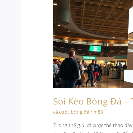
Bóng
Đá
–
Tỉ
Lệ
Kèo
Nhà
Cái
Uy
Tín
Soi Kèo Bóng Đá – 
cá cược bóng đá
/
m88
Trong thế giới cá cược thể thao đầy