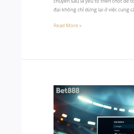
chuyên sâu là yếu tố then chốt để t
đại không chỉ dừng lại ở việc cung c
Read More »
Cược
Ngay
Tại
Bet888
Bóng
Đá