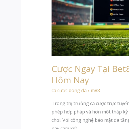
–
Thắng
Lớn
Hôm
Nay
Cược Ngay Tại Bet
Hôm Nay
cá cược bóng đá
/
m88
Trong thị trường cá cược trực tuyế
phép hợp pháp và hơn một thập kỷ k
chơi. Với công nghệ bảo mật đa tần
này cam kết