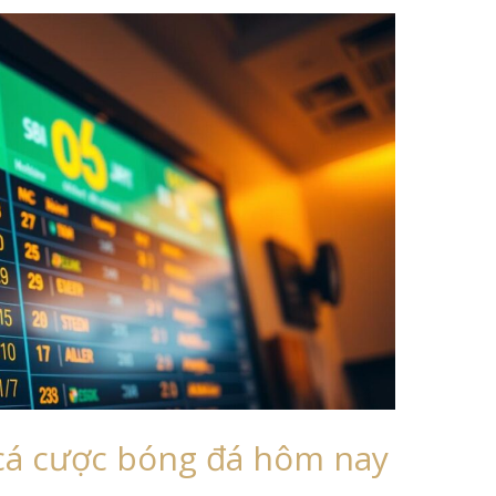
 cá cược bóng đá hôm nay