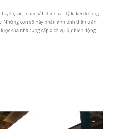
 tuyến, việc nắm bắt chính xác tỷ lệ kèo không
ọc. Những con số này phản ánh tinh thần trận
 lược của nhà cung cấp dịch vụ. Sự biến động