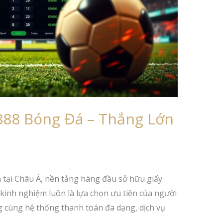
888 Bóng Đá – Thắng Lớn
n tại Châu Á, nền tảng hàng đầu sở hữu giấy
inh nghiệm luôn là lựa chọn ưu tiên của người
g cùng hệ thống thanh toán đa dạng, dịch vụ