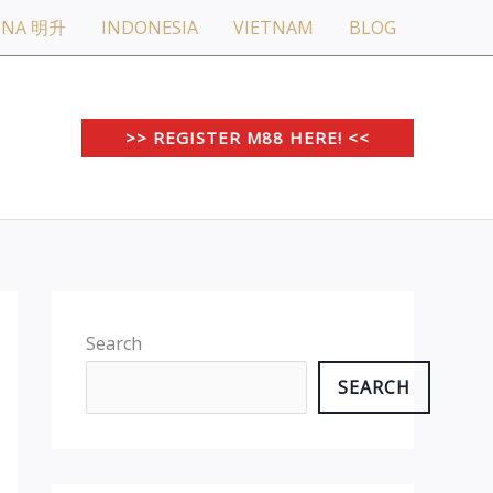
INA 明升
INDONESIA
VIETNAM
BLOG
>> REGISTER M88 HERE! <<
Search
SEARCH