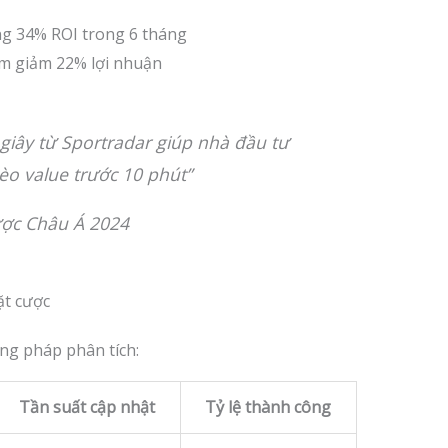
ng 34% ROI trong 6 tháng
làm giảm 22% lợi nhuận
 giây từ Sportradar giúp nhà đầu tư
èo value trước 10 phút”
ược Châu Á 2024
ặt cược
ng pháp phân tích:
Tần suất cập nhật
Tỷ lệ thành công