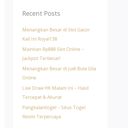
Recent Posts
Menangkan Besar di Slot Gacor
Kali Ini Royal138
Mainkan Rp888 Slot Online –
Jackpot Terbesar!
Menangkan Besar di Judi Bola Gila
Online
Live Draw HK Malam Ini – Hasil
Tercepat & Akurat
Pangkalantogel – Situs Togel
Resmi Terpercaya