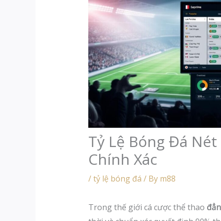
Tỷ Lệ Bóng Đá Nét
Chính Xác
/
tỷ lệ bóng đá
/ By
m88
Trong thế giới cá cược thể thao
đẳn