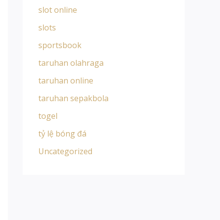
slot online
slots
sportsbook
taruhan olahraga
taruhan online
taruhan sepakbola
togel
tỷ lệ bóng đá
Uncategorized