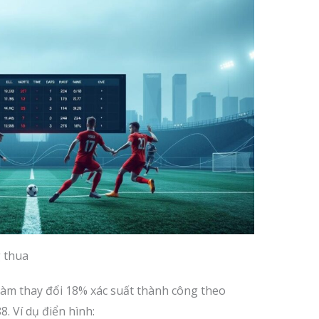
g thua
 làm thay đổi 18% xác suất thành công theo
. Ví dụ điển hình: