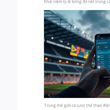
Khái niệm tỷ lệ bóng đá nét trong c
Trong thế giới cá cược thể thao điện