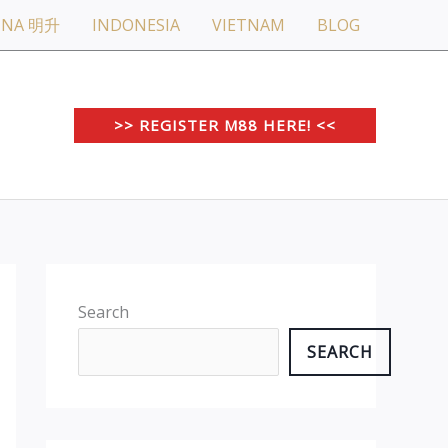
INA 明升
INDONESIA
VIETNAM
BLOG
>> REGISTER M88 HERE! <<
Search
SEARCH