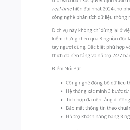
thời và chuẩn xác quyết định 90% t
real-time
hiện đại nhất 2024 cho ph
công nghệ phân tích dữ liệu thông m
Dịch vụ này không chỉ dừng lại ở vi
kiểm chứng chéo qua 3 nguồn độc lậ
tay người dùng. Đặc biệt phù hợp v
thích đa nền tảng và hỗ trợ 24/7 bằn
Điểm Nổi Bật
Công nghệ đồng bộ dữ liệu th
Hệ thống xác minh 3 bước từ 
Tích hợp đa nền tảng di độn
Bảo mật thông tin theo chuẩn
Hỗ trợ khách hàng bằng 8 n