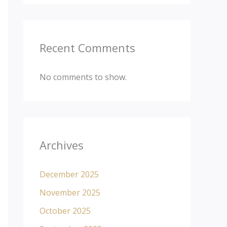
Recent Comments
No comments to show.
Archives
December 2025
November 2025
October 2025