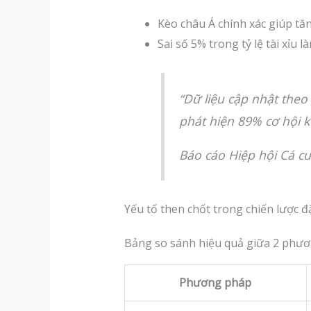
Kèo châu Á chính xác giúp tă
Sai số 5% trong tỷ lệ tài xỉu 
“Dữ liệu cập nhật theo
phát hiện 89% cơ hội k
Báo cáo Hiệp hội Cá c
Yếu tố then chốt trong chiến lược đ
Bảng so sánh hiệu quả giữa 2 phươ
Phương pháp