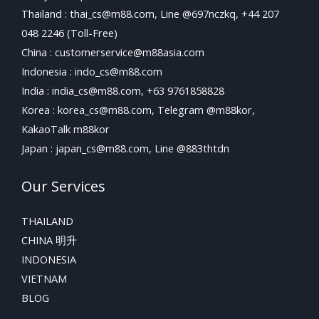
Thailand : thai_cs@m88.com, Line @697nczkq, +44 207
048 2246 (Toll-Free)
China : customerservice@m88asia.com
Indonesia : indo_cs@m88.com
India : india_cs@m88.com, +63 9761858828
Korea : korea_cs@m88.com, Telegram @m88kor,
KakaoTalk m88kor
Japan : japan_cs@m88.com, Line @883thtdn
Our Services
THAILAND
CHINA 明升
INDONESIA
VIETNAM
BLOG