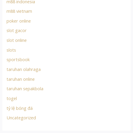
m88 indonesia
m88 vietnam
poker online
slot gacor
slot online
slots
sportsbook
taruhan olahraga
taruhan online
taruhan sepakbola
togel
tỷ lệ bóng đá
Uncategorized