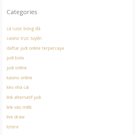
Categories
cá cược bóng đá
casino trực tuyến
daftar judi online terpercaya
judi bola
judi online
kasino online
kèo nhà cái
link alternatif judi
link vào m88
live draw
lotere