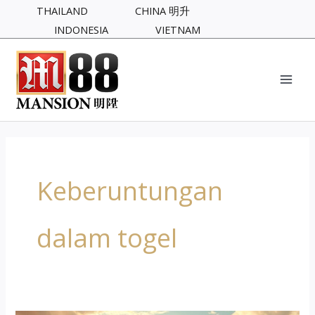
Skip
THAILAND
CHINA 明升
to
INDONESIA
VIETNAM
content
MAI
MEN
Keberuntungan
dalam togel