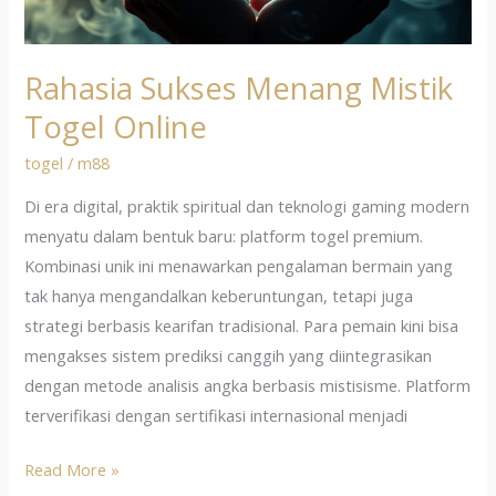
Rahasia Sukses Menang Mistik
Togel Online
togel
/
m88
Di era digital, praktik spiritual dan teknologi gaming modern
menyatu dalam bentuk baru: platform togel premium.
Kombinasi unik ini menawarkan pengalaman bermain yang
tak hanya mengandalkan keberuntungan, tetapi juga
strategi berbasis kearifan tradisional. Para pemain kini bisa
mengakses sistem prediksi canggih yang diintegrasikan
dengan metode analisis angka berbasis mistisisme. Platform
terverifikasi dengan sertifikasi internasional menjadi
Read More »