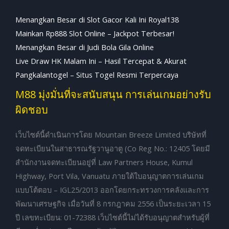
Menangkan Besar di Slot Gacor Kali Ini Royal138
Mainkan Rp888 Slot Online – Jackpot Terbesar!
Menangkan Besar di Judi Bola Gila Online
Live Draw HK Malam Ini – Hasil Tercepat & Akurat
Pangkalantogel – Situs Togel Resmi Terpercaya
M88 มุ่งมั่นที่จะสนับสนุน การเล่นเกมอย่างรับ
ผิดชอบ
เว็บไซต์นี้ดำเนินการโดย Mountain Breeze Limited บริษัทที่
จดทะเบียนในสาธารณรัฐวานูอาตู (Co Reg No.: 12405 โดยมี
สำนักงานจดทะเบียนอยู่ที่ Law Partners House, Kumul
Highway, Port Vila, Vanuatu ภายใต้ใบอนุญาตการเล่นเกม
แบบโต้ตอบ – IGL25/2013 ออกโดยกระทรวงการคลังและการ
พัฒนาเศรษฐกิจ เมื่อวันที่ 8 กรกฎาคม 2556 เป็นระยะเวลา 15
ปี เลขทะเบียน: 01-72388 เว็บไซต์นี้ไม่ได้รับอนุญาตสำหรับผู้ที่