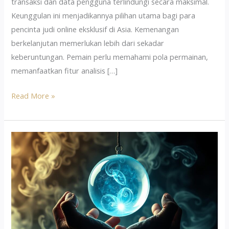
transaksi dan data pengguna terlindungi secara maksimal.
Keunggulan ini menjadikannya pilihan utama bagi para
pencinta judi online eksklusif di Asia. Kemenangan
berkelanjutan memerlukan lebih dari sekadar
keberuntungan. Pemain perlu memahami pola permainan,
memanfaatkan fitur analisis […]
Read More »
Rahasia
Sukses
Menang
Mistik
Togel
Online