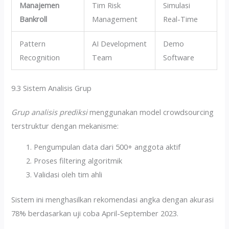
Manajemen
Tim Risk
Simulasi
Bankroll
Management
Real-Time
Pattern
AI Development
Demo
Recognition
Team
Software
9.3 Sistem Analisis Grup
Grup analisis prediksi
menggunakan model crowdsourcing
terstruktur dengan mekanisme:
Pengumpulan data dari 500+ anggota aktif
Proses filtering algoritmik
Validasi oleh tim ahli
Sistem ini menghasilkan rekomendasi angka dengan akurasi
78% berdasarkan uji coba April-September 2023.