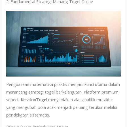
2. Fundamental Strategi Menang Togel Online
Penguasaan matematika praktis menjadi kunci utama dalam
merancang strategi togel berkelanjutan. Platform premium
seperti
KeratonTogel
menyediakan alat analitik mutakhir
yang mengubah pola acak menjadi peluang terukur melalui
pendekatan sistematis.
Prinsip Dasar Probabilitas Angka