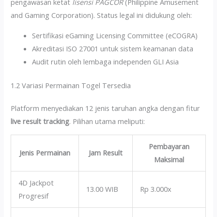
pengawasan ketat
lisensi PAGCOR
(Philippine Amusement
and Gaming Corporation). Status legal ini didukung oleh:
Sertifikasi eGaming Licensing Committee (eCOGRA)
Akreditasi ISO 27001 untuk sistem keamanan data
Audit rutin oleh lembaga independen GLI Asia
1.2 Variasi Permainan Togel Tersedia
Platform menyediakan 12 jenis taruhan angka dengan fitur
live result tracking
. Pilihan utama meliputi:
Pembayaran
Jenis Permainan
Jam Result
Maksimal
4D Jackpot
13.00 WIB
Rp 3.000x
Progresif