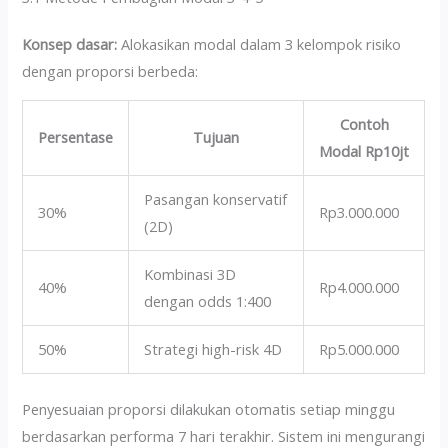
Konsep dasar:
Alokasikan modal dalam 3 kelompok risiko
dengan proporsi berbeda:
Contoh
Persentase
Tujuan
Modal Rp10jt
Pasangan konservatif
30%
Rp3.000.000
(2D)
Kombinasi 3D
40%
Rp4.000.000
dengan odds 1:400
50%
Strategi high-risk 4D
Rp5.000.000
Penyesuaian proporsi dilakukan otomatis setiap minggu
berdasarkan performa 7 hari terakhir. Sistem ini mengurangi