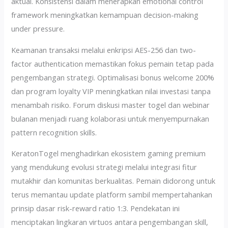
aktual. Konsistensi dalam menerapkan emotional control
framework meningkatkan kemampuan decision-making
under pressure.
Keamanan transaksi melalui enkripsi AES-256 dan two-
factor authentication memastikan fokus pemain tetap pada
pengembangan strategi. Optimalisasi bonus welcome 200%
dan program loyalty VIP meningkatkan nilai investasi tanpa
menambah risiko. Forum diskusi master togel dan webinar
bulanan menjadi ruang kolaborasi untuk menyempurnakan
pattern recognition skills.
KeratonTogel menghadirkan ekosistem gaming premium
yang mendukung evolusi strategi melalui integrasi fitur
mutakhir dan komunitas berkualitas. Pemain didorong untuk
terus memantau update platform sambil mempertahankan
prinsip dasar risk-reward ratio 1:3. Pendekatan ini
menciptakan lingkaran virtuos antara pengembangan skill,