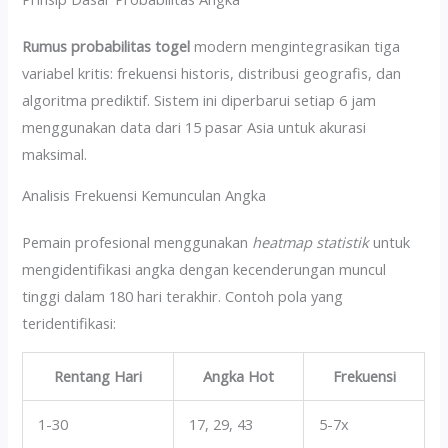
Rumus probabilitas togel
modern mengintegrasikan tiga
variabel kritis: frekuensi historis, distribusi geografis, dan
algoritma prediktif. Sistem ini diperbarui setiap 6 jam
menggunakan data dari 15 pasar Asia untuk akurasi
maksimal.
Analisis Frekuensi Kemunculan Angka
Pemain profesional menggunakan
heatmap statistik
untuk
mengidentifikasi angka dengan kecenderungan muncul
tinggi dalam 180 hari terakhir. Contoh pola yang
teridentifikasi:
Rentang Hari
Angka Hot
Frekuensi
1-30
17, 29, 43
5-7x