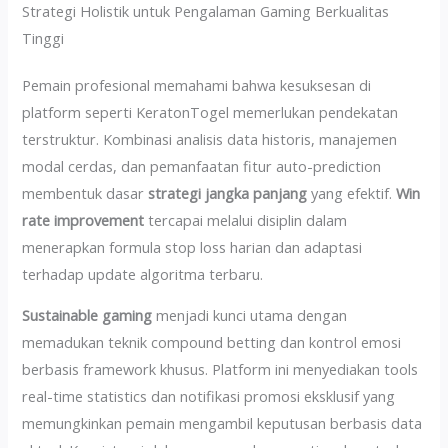
Strategi Holistik untuk Pengalaman Gaming Berkualitas
Tinggi
Pemain profesional memahami bahwa kesuksesan di
platform seperti KeratonTogel memerlukan pendekatan
terstruktur. Kombinasi analisis data historis, manajemen
modal cerdas, dan pemanfaatan fitur auto-prediction
membentuk dasar
strategi jangka panjang
yang efektif.
Win
rate improvement
tercapai melalui disiplin dalam
menerapkan formula stop loss harian dan adaptasi
terhadap update algoritma terbaru.
Sustainable gaming
menjadi kunci utama dengan
memadukan teknik compound betting dan kontrol emosi
berbasis framework khusus. Platform ini menyediakan tools
real-time statistics dan notifikasi promosi eksklusif yang
memungkinkan pemain mengambil keputusan berbasis data