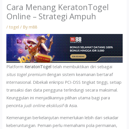
Cara Menang KeratonTogel
Online – Strategi Ampuh
/
togel
/ By
m88
Platform
KeratonTogel
telah membuktikan diri sebagai
situs togel premium
dengan sistem keamanan bertaraf
internasional. Dibekali enkripsi PCI-DSS tingkat tinggi, setiap
transaksi dan data pengguna terlindungi secara maksimal.
Keunggulan ini menjadikannya pilihan utama bagi para
pencinta
judi online eksklusif
di Asia.
Kemenangan berkelanjutan memerlukan lebih dari sekadar
keberuntungan. Pemain perlu memahami pola permainan,