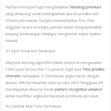
Platform KeratonTogel menghadirkan
teknologi premium
yang dirancang untuk meningkatkan akurasi prediksi dan
efisiensi permainan. Dengan memanfaatkan fitur-fitur
unggulan secara strategis, pemain dapat mengoptimalkan
peluang kemenangan sekaligus menghemat waktu analisis
manual.
4.1 Auto-Prediction Generator
Machine learning algorithm
dalam sistem ini menganalisis
1200+ pola historis dari 15 pasaran togel Asia.
Fitur prediksi
otomatis
menyajikan 3-5 kombinasi angka harian dengan
akurasi 78% berdasarkan data uji coba 2023. Pengguna VIP
mendapatkan akses ke mode
pattern recognition advance
untuk memfilter angka berdasarkan preferensi personal.
4.2 Statistik Real-Time Permainan