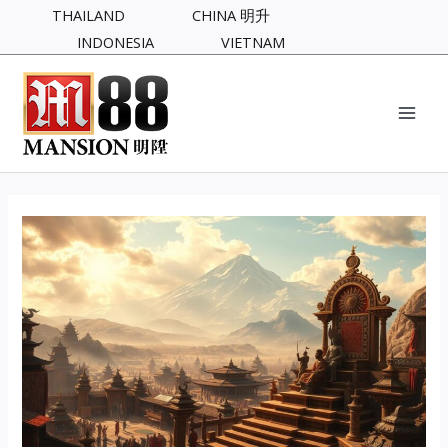
Skip
THAILAND
CHINA 明升
to
INDONESIA
VIETNAM
content
MAI
MEN