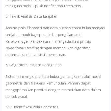
mingguan melalui push notification terenkripsi.
5. Teknik Analisis Data Lanjutan
Analisis pola Fibonacci
dan data historis enam bulan menjadi
senjata ampuh bagi pemain berpengalaman di
KeratonTogel. Pendekatan ini mengadaptasi prinsip
quantitative trading
dengan memadukan algoritma
matematika dan statistik permainan.
5.1 Algoritma Pattern Recognition
Sistem ini mengidentifikasi hubungan angka melalui model
geometris dan frekuensi kemunculan. Pemain dapat
mengoptimalkan prediksi dengan memetakan data dalam
bentuk visual.
5.1.1 Identifikasi Pola Geometris