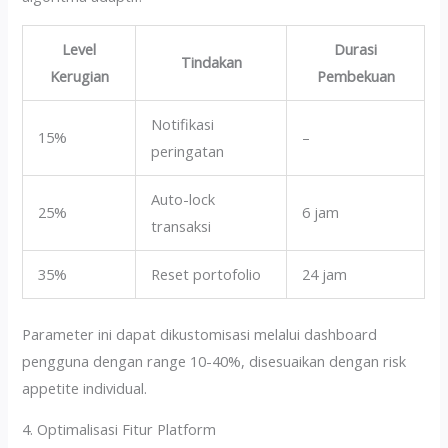
Level
Durasi
Tindakan
Kerugian
Pembekuan
Notifikasi
15%
–
peringatan
Auto-lock
25%
6 jam
transaksi
35%
Reset portofolio
24 jam
Parameter ini dapat dikustomisasi melalui dashboard
pengguna dengan range 10-40%, disesuaikan dengan risk
appetite individual.
4. Optimalisasi Fitur Platform