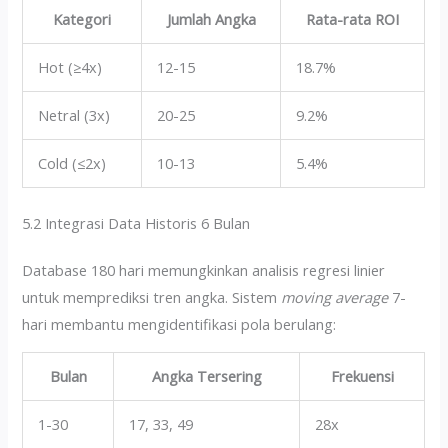
Kategori
Jumlah Angka
Rata-rata ROI
Hot (≥4x)
12-15
18.7%
Netral (3x)
20-25
9.2%
Cold (≤2x)
10-13
5.4%
5.2 Integrasi Data Historis 6 Bulan
Database 180 hari memungkinkan analisis regresi linier
untuk memprediksi tren angka. Sistem
moving average
7-
hari membantu mengidentifikasi pola berulang:
Bulan
Angka Tersering
Frekuensi
1-30
17, 33, 49
28x