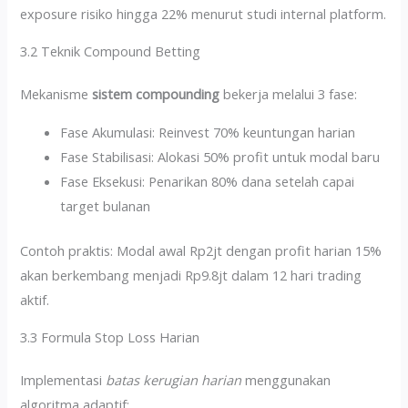
exposure risiko hingga 22% menurut studi internal platform.
3.2 Teknik Compound Betting
Mekanisme
sistem compounding
bekerja melalui 3 fase:
Fase Akumulasi: Reinvest 70% keuntungan harian
Fase Stabilisasi: Alokasi 50% profit untuk modal baru
Fase Eksekusi: Penarikan 80% dana setelah capai
target bulanan
Contoh praktis: Modal awal Rp2jt dengan profit harian 15%
akan berkembang menjadi Rp9.8jt dalam 12 hari trading
aktif.
3.3 Formula Stop Loss Harian
Implementasi
batas kerugian harian
menggunakan
algoritma adaptif: