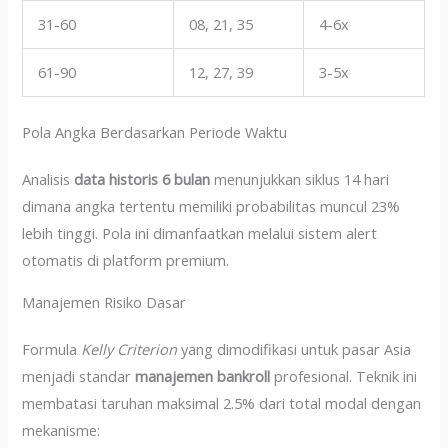
31-60
08, 21, 35
4-6x
61-90
12, 27, 39
3-5x
Pola Angka Berdasarkan Periode Waktu
Analisis
data historis 6 bulan
menunjukkan siklus 14 hari
dimana angka tertentu memiliki probabilitas muncul 23%
lebih tinggi. Pola ini dimanfaatkan melalui sistem alert
otomatis di platform premium.
Manajemen Risiko Dasar
Formula
Kelly Criterion
yang dimodifikasi untuk pasar Asia
menjadi standar
manajemen bankroll
profesional. Teknik ini
membatasi taruhan maksimal 2.5% dari total modal dengan
mekanisme: