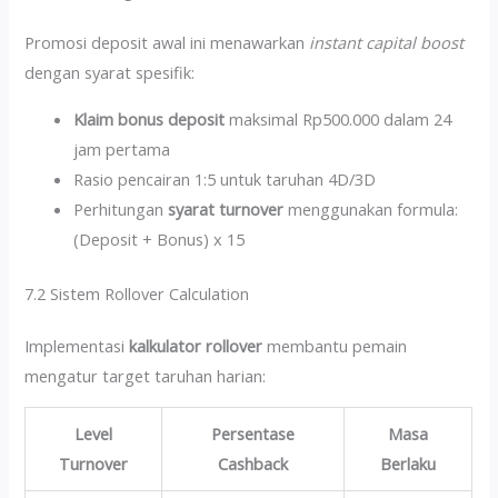
Promosi deposit awal ini menawarkan
instant capital boost
dengan syarat spesifik:
Klaim bonus deposit
maksimal Rp500.000 dalam 24
jam pertama
Rasio pencairan 1:5 untuk taruhan 4D/3D
Perhitungan
syarat turnover
menggunakan formula:
(Deposit + Bonus) x 15
7.2 Sistem Rollover Calculation
Implementasi
kalkulator rollover
membantu pemain
mengatur target taruhan harian:
Level
Persentase
Masa
Turnover
Cashback
Berlaku