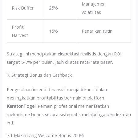
Manajemen
Risk Buffer
25%
volatilitas
Profit
15%
Penarikan rutin
Harvest
Strategi ini menciptakan
ekspektasi realistis
dengan ROI
target 5-7% per bulan, jauh di atas rata-rata pasar.
7. Strategi Bonus dan Cashback
Pengelolaan insentif finansial menjadi kunci dalam
meningkatkan profitabilitas bermain di platform
KeratonTogel
. Pemain profesional memanfaatkan
mekanisme bonus secara sistematis melalui tiga pendekatan
inti.
7.1 Maximizing Welcome Bonus 200%