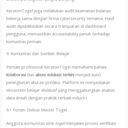
KeratonTogel juga melakukan audit keamanan bulanan
bekerja sama dengan firma cybersecurity ternama. Hasil
audit dipublikasikan secara transparan di dashboard
pengguna, memastikan accountability penuh terhadap
komunitas pemain.
9. Komunitas dan Sumber Belajar
Pemain profesional KeratonTogel memahami bahwa
kolaborasi
dan
akses edukasi terkini
menjadi kunci
peningkatan akurasi prediksi. Platform ini menyediakan
ekosistem belajar eksklusif yang menggabungkan analisis
data ilmiah dengan praktik terbaik industri.
9.1 Forum Diskusi Master Togel
Anggota
komunitas elite togel
menjalani proses verifikasi