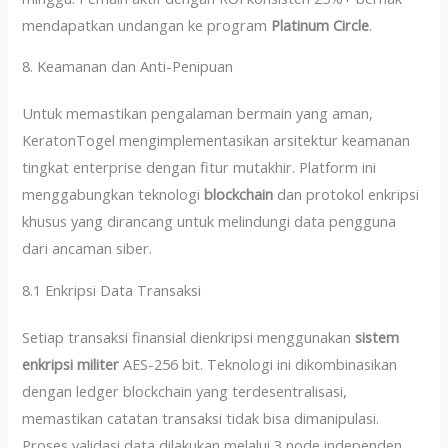
mendapatkan undangan ke program
Platinum Circle
.
8. Keamanan dan Anti-Penipuan
Untuk memastikan pengalaman bermain yang aman,
KeratonTogel mengimplementasikan arsitektur keamanan
tingkat enterprise dengan fitur mutakhir. Platform ini
menggabungkan teknologi
blockchain
dan protokol enkripsi
khusus yang dirancang untuk melindungi data pengguna
dari ancaman siber.
8.1 Enkripsi Data Transaksi
Setiap transaksi finansial dienkripsi menggunakan
sistem
enkripsi militer
AES-256 bit. Teknologi ini dikombinasikan
dengan ledger blockchain yang terdesentralisasi,
memastikan catatan transaksi tidak bisa dimanipulasi.
Proses validasi data dilakukan melalui 3 node independen