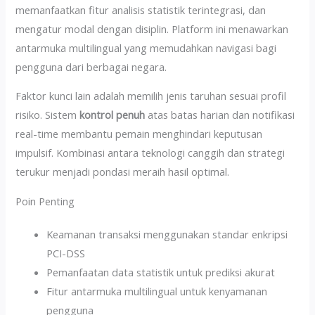
memanfaatkan fitur analisis statistik terintegrasi, dan
mengatur modal dengan disiplin. Platform ini menawarkan
antarmuka multilingual yang memudahkan navigasi bagi
pengguna dari berbagai negara.
Faktor kunci lain adalah memilih jenis taruhan sesuai profil
risiko. Sistem
kontrol penuh
atas batas harian dan notifikasi
real-time membantu pemain menghindari keputusan
impulsif. Kombinasi antara teknologi canggih dan strategi
terukur menjadi pondasi meraih hasil optimal.
Poin Penting
Keamanan transaksi menggunakan standar enkripsi
PCI-DSS
Pemanfaatan data statistik untuk prediksi akurat
Fitur antarmuka multilingual untuk kenyamanan
pengguna