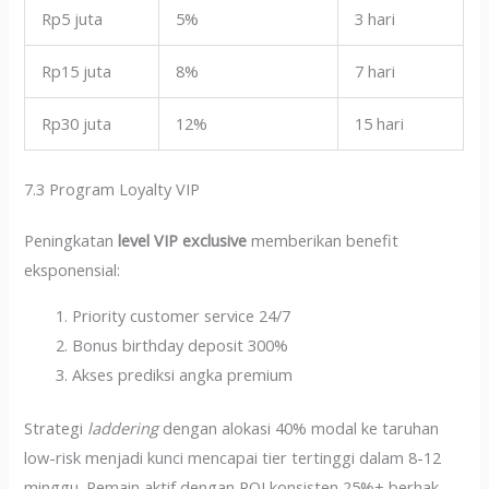
Rp5 juta
5%
3 hari
Rp15 juta
8%
7 hari
Rp30 juta
12%
15 hari
7.3 Program Loyalty VIP
Peningkatan
level VIP exclusive
memberikan benefit
eksponensial:
Priority customer service 24/7
Bonus birthday deposit 300%
Akses prediksi angka premium
Strategi
laddering
dengan alokasi 40% modal ke taruhan
low-risk menjadi kunci mencapai tier tertinggi dalam 8-12
minggu. Pemain aktif dengan ROI konsisten 25%+ berhak