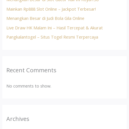
Mainkan Rp888 Slot Online – Jackpot Terbesar!
Menangkan Besar di Judi Bola Gila Online
Live Draw HK Malam Ini – Hasil Tercepat & Akurat
Pangkalantogel – Situs Togel Resmi Terpercaya
Recent Comments
No comments to show.
Archives