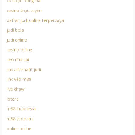
cá cược bóng đá
casino trực tuyến
daftar judi online terpercaya
judi bola
judi online
kasino online
kèo nhà cái
link alternatif judi
link vào m88
live draw
lotere
m88 indonesia
m88 vietnam
poker online