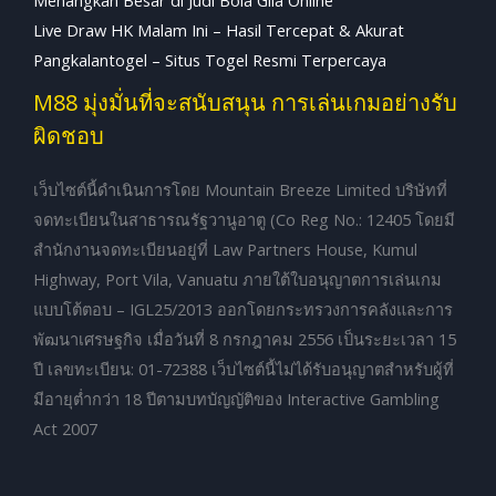
Live Draw HK Malam Ini – Hasil Tercepat & Akurat
Pangkalantogel – Situs Togel Resmi Terpercaya
M88 มุ่งมั่นที่จะสนับสนุน การเล่นเกมอย่างรับ
ผิดชอบ
เว็บไซต์นี้ดำเนินการโดย Mountain Breeze Limited บริษัทที่
จดทะเบียนในสาธารณรัฐวานูอาตู (Co Reg No.: 12405 โดยมี
สำนักงานจดทะเบียนอยู่ที่ Law Partners House, Kumul
Highway, Port Vila, Vanuatu ภายใต้ใบอนุญาตการเล่นเกม
แบบโต้ตอบ – IGL25/2013 ออกโดยกระทรวงการคลังและการ
พัฒนาเศรษฐกิจ เมื่อวันที่ 8 กรกฎาคม 2556 เป็นระยะเวลา 15
ปี เลขทะเบียน: 01-72388 เว็บไซต์นี้ไม่ได้รับอนุญาตสำหรับผู้ที่
มีอายุต่ำกว่า 18 ปีตามบทบัญญัติของ Interactive Gambling
Act 2007