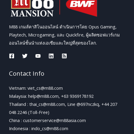
M88 เกมส์คาสิโนออนไลน์ ดำเนินการโดย Opus Gaming,
Playtech, Microgaming, และ Quickfire, ผู้ผลิตซอฟแวร์เกม
ออนไลน์ชั้นนำแห่งเอเซียและใหญ่ที่สุดของโลก.
Contact Info
Vietnam: viet_cs@m88.com
Malaysia: help@m88.com, +63 9369178192
Thailand : thai_cs@m88.com, Line @697nczkq, +44 207
048 2246 (Toll-Free)
China : customerservice@m88asia.com
Indonesia : indo_cs@m88.com