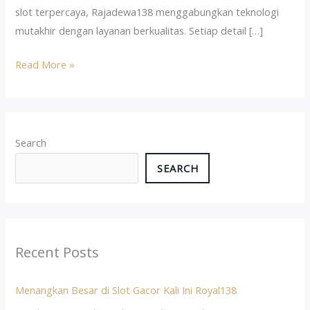
slot terpercaya, Rajadewa138 menggabungkan teknologi
mutakhir dengan layanan berkualitas. Setiap detail […]
Read More »
Search
SEARCH
Recent Posts
Menangkan Besar di Slot Gacor Kali Ini Royal138