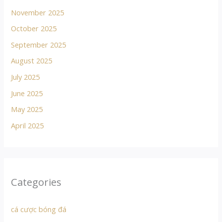
November 2025
October 2025
September 2025
August 2025
July 2025
June 2025
May 2025
April 2025
Categories
cá cược bóng đá