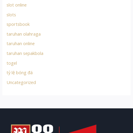
slot online
slots
sportsbook
taruhan olahraga
taruhan online
taruhan sepakbola
togel
tỷ lệ bóng đá
Uncategorized