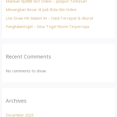
Mainkan Rp888 Slot Online – Jackpot Terbesar!
Menangkan Besar di Judi Bola Gila Online
Live Draw HK Malam Ini – Hasil Tercepat & Akurat
Pangkalantogel – Situs Togel Resmi Terpercaya
Recent Comments
No comments to show.
Archives
December 2025