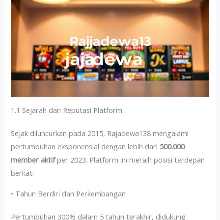
1.1 Sejarah dan Reputasi Platform
Sejak diluncurkan pada 2015, Rajadewa138 mengalami
pertumbuhan eksponensial dengan lebih dari
500.000
member aktif
per 2023. Platform ini meraih posisi terdepan
berkat:
• Tahun Berdiri dan Perkembangan
Pertumbuhan 300% dalam 5 tahun terakhir, didukung