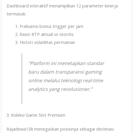
Dashboard interaktif menampilkan 12 parameter kinerja
termasuk:
Frekuensi bonus trigger per jam
Rasio RTP aktual vs teoritis
Histori volatilitas permainan
“Platform ini menetapkan standar
baru dalam transparansi gaming
online melalui teknologi real-time
analytics yang revolusioner.”
3. Koleksi Game Slot Premium
Rajadewa138 menegaskan posisinya sebagai destinasi