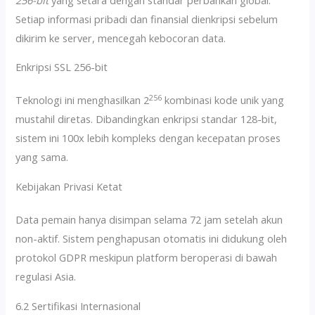
Setiap informasi pribadi dan finansial dienkripsi sebelum
dikirim ke server, mencegah kebocoran data.
Enkripsi SSL 256-bit
256
Teknologi ini menghasilkan 2
kombinasi kode unik yang
mustahil diretas. Dibandingkan enkripsi standar 128-bit,
sistem ini 100x lebih kompleks dengan kecepatan proses
yang sama.
Kebijakan Privasi Ketat
Data pemain hanya disimpan selama 72 jam setelah akun
non-aktif. Sistem penghapusan otomatis ini didukung oleh
protokol GDPR meskipun platform beroperasi di bawah
regulasi Asia.
6.2 Sertifikasi Internasional