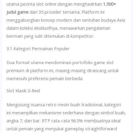
utama pecinta slot online dengan menghadirkan
1.500+
judul game
dari 35 provider ternama. Platform ini
menggabungkan konsep modern dan sentuhan budaya Asia
dalam koleksi eksklusifnya, menawarkan pengalaman
bermain yang sulit ditemukan di kompetitor.
3.1 Kategori Permainan Populer
Dua format utama mendominasi portofolio game slot
premium di platform ini, masing-masing dirancang untuk
memenuhi preferensi pemain berbeda:
Slot Klasik 3-Reel
Mengusung nuansa retro mesin buah tradisional, kategori
ini menampilkan mekanisme sederhana dengan simbol buah,
angka 7, dan bar. RTP rata-rata 96.5% membuatnya ideal
untuk pemain yang menyukai gameplay straightforward