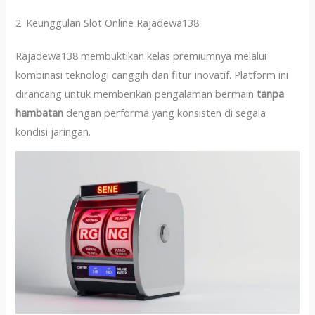
2. Keunggulan Slot Online Rajadewa138
Rajadewa138 membuktikan kelas premiumnya melalui
kombinasi teknologi canggih dan fitur inovatif. Platform ini
dirancang untuk memberikan pengalaman bermain
tanpa
hambatan
dengan performa yang konsisten di segala
kondisi jaringan.