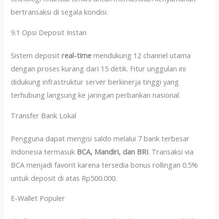
bertransaksi di segala kondisi.
9.1 Opsi Deposit Instan
Sistem deposit
real-time
mendukung 12 channel utama
dengan proses kurang dari 15 detik. Fitur unggulan ini
didukung infrastruktur server berkinerja tinggi yang
terhubung langsung ke jaringan perbankan nasional.
Transfer Bank Lokal
Pengguna dapat mengisi saldo melalui 7 bank terbesar
Indonesia termasuk
BCA, Mandiri, dan BRI
. Transaksi via
BCA menjadi favorit karena tersedia bonus rollingan 0.5%
untuk deposit di atas Rp500.000.
E-Wallet Populer