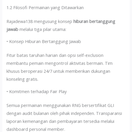
1.2 Filosofi Permainan yang Ditawarkan
Rajadewa138 mengusung konsep
hiburan bertanggung
jawab
melalui tiga pilar utama:
• Konsep Hiburan Bertanggung Jawab
Fitur batas taruhan harian dan opsi self-exclusion
membantu pemain mengontrol aktivitas bermain. Tim
khusus beroperasi 24/7 untuk memberikan dukungan
konseling gratis.
• Komitmen terhadap Fair Play
Semua permainan menggunakan RNG bersertifikat GLI
dengan audit bulanan oleh pihak independen. Transparansi
laporan kemenangan dan pembayaran tersedia melalui
dashboard personal member.