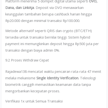
Platform menerima 5 dompet digital utama seperti
OVO,
Dana, dan LinkAja
. Deposit via OVO menawarkan
keunggulan tambahan berupa cashback harian hingga
Rp20.000 dengan minimal transaksi Rp100.000.
Metode alternatif seperti QRIS dan crypto (BTC/ETH)
tersedia untuk transaksi bernilai tinggi. Sistem hybrid
payment ini memungkinkan deposit hingga Rp500 juta per
transaksi dengan biaya admin 0%.
9.2 Proses Withdraw Cepat
Rajadewa138 mencatat waktu pencairan rata-rata 47 menit
melalui mekanisme
Single Identity Verification
. Teknologi
biometrik canggih memastikan keamanan data tanpa
mengorbankan kecepatan proses.
Verifikasi 1x untuk Semua Transaksi