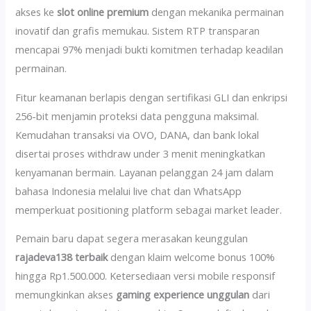
akses ke
slot online premium
dengan mekanika permainan
inovatif dan grafis memukau. Sistem RTP transparan
mencapai 97% menjadi bukti komitmen terhadap keadilan
permainan.
Fitur keamanan berlapis dengan sertifikasi GLI dan enkripsi
256-bit menjamin proteksi data pengguna maksimal.
Kemudahan transaksi via OVO, DANA, dan bank lokal
disertai proses withdraw under 3 menit meningkatkan
kenyamanan bermain. Layanan pelanggan 24 jam dalam
bahasa Indonesia melalui live chat dan WhatsApp
memperkuat positioning platform sebagai market leader.
Pemain baru dapat segera merasakan keunggulan
rajadeva138 terbaik
dengan klaim welcome bonus 100%
hingga Rp1.500.000. Ketersediaan versi mobile responsif
memungkinkan akses
gaming experience unggulan
dari