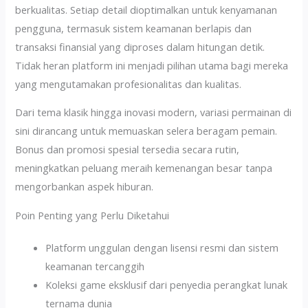
berkualitas. Setiap detail dioptimalkan untuk kenyamanan
pengguna, termasuk sistem keamanan berlapis dan
transaksi finansial yang diproses dalam hitungan detik.
Tidak heran platform ini menjadi pilihan utama bagi mereka
yang mengutamakan profesionalitas dan kualitas.
Dari tema klasik hingga inovasi modern, variasi permainan di
sini dirancang untuk memuaskan selera beragam pemain.
Bonus dan promosi spesial tersedia secara rutin,
meningkatkan peluang meraih kemenangan besar tanpa
mengorbankan aspek hiburan.
Poin Penting yang Perlu Diketahui
Platform unggulan dengan lisensi resmi dan sistem
keamanan tercanggih
Koleksi game eksklusif dari penyedia perangkat lunak
ternama dunia