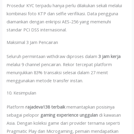
Prosedur KYC terpadu hanya perlu dilakukan sekali melalui
kombinasi foto KTP dan selfie verifikasi. Data pengguna
diamankan dengan enkripsi AES-256 yang memenuhi
standar PCI DSS internasional.
Maksimal 3 Jam Pencairan
Seluruh permintaan withdraw diproses dalam
3 jam kerja
melalui 9 channel pencairan. Rekor tercepat platform
menunjukkan 83% transaksi selesai dalam 27 menit
menggunakan metode transfer instan.
10. Kesimpulan
Platform
rajadeva138 terbaik
memantapkan posisinya
sebagai pelopor
gaming experience unggulan
di kawasan
Asia. Dengan koleksi game dari provider ternama seperti
Pragmatic Play dan Microgaming, pemain mendapatkan