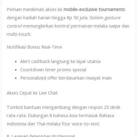
Pemain menikmati akses ke
mobile-exclusive tournaments
dengan hadiah harian hingga Rp 50 juta. Sistem
gesture
control
memungkinkan kontrol permainan melalui swipe dan
multi-touch.
Notifikasi Bonus Real-Time
Alert cashback langsung ke layar utama
Countdown timer promo spesial
Personalized offer berdasarkan riwayat main
Akses Cepat ke Live Chat
Tombol bantuan mengambang dengan respon 23 detik
rata-rata. Dukungan 8 bahasa Asia termasuk Bahasa
Indonesia dan Thai melalui fitur voice-to-text.
8. Layanan Pelanggan Profesional