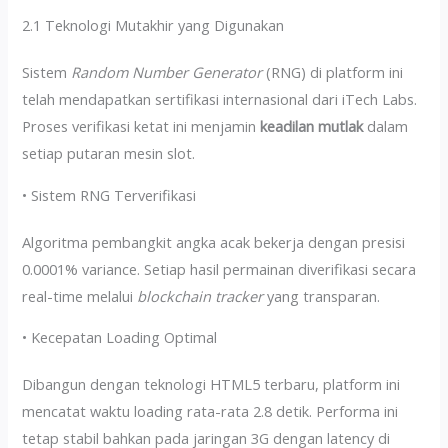
2.1 Teknologi Mutakhir yang Digunakan
Sistem
Random Number Generator
(RNG) di platform ini
telah mendapatkan sertifikasi internasional dari iTech Labs.
Proses verifikasi ketat ini menjamin
keadilan mutlak
dalam
setiap putaran mesin slot.
• Sistem RNG Terverifikasi
Algoritma pembangkit angka acak bekerja dengan presisi
0.0001% variance. Setiap hasil permainan diverifikasi secara
real-time melalui
blockchain tracker
yang transparan.
• Kecepatan Loading Optimal
Dibangun dengan teknologi HTML5 terbaru, platform ini
mencatat waktu loading rata-rata 2.8 detik. Performa ini
tetap stabil bahkan pada jaringan 3G dengan latency di