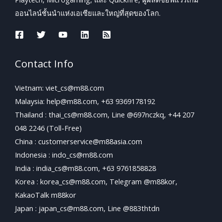
ออนไลน์ชั้นนำแห่งเอเซียและใหญ่ที่สุดของโลก.
Contact Info
Vietnam: viet_cs@m88.com
Malaysia: help@m88.com, +63 9369178192
Thailand : thai_cs@m88.com, Line @697nczkq, +44 207
048 2246 (Toll-Free)
China : customerservice@m88asia.com
Indonesia : indo_cs@m88.com
India : india_cs@m88.com, +63 9761858828
Korea : korea_cs@m88.com, Telegram @m88kor,
KakaoTalk m88kor
Japan : japan_cs@m88.com, Line @883thtdn