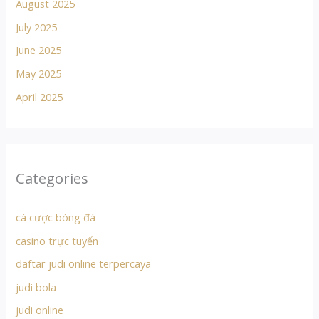
August 2025
July 2025
June 2025
May 2025
April 2025
Categories
cá cược bóng đá
casino trực tuyến
daftar judi online terpercaya
judi bola
judi online