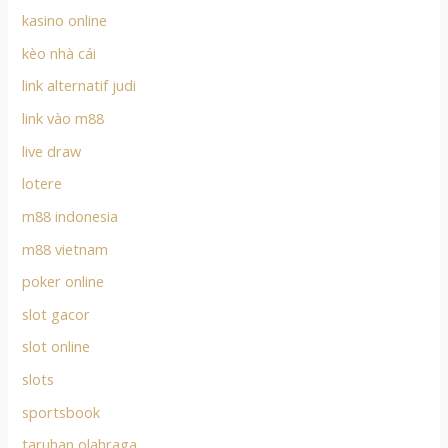
kasino online
kèo nhà cái
link alternatif judi
link vào m88
live draw
lotere
m88 indonesia
m88 vietnam
poker online
slot gacor
slot online
slots
sportsbook
taruhan olahraga