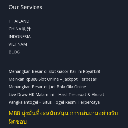
Our Services
THAILAND
CHINA 明升
INDONESIA
VIETNAM
BLOG
Menangkan Besar di Slot Gacor Kali Ini Royal138
Mainkan Rp888 Slot Online – Jackpot Terbesar!
Menangkan Besar di Judi Bola Gila Online
Live Draw HK Malam Ini – Hasil Tercepat & Akurat
Pangkalantogel – Situs Togel Resmi Terpercaya
M88 มุ่งมั่นที่จะสนับสนุน การเล่นเกมอย่างรับ
ผิดชอบ