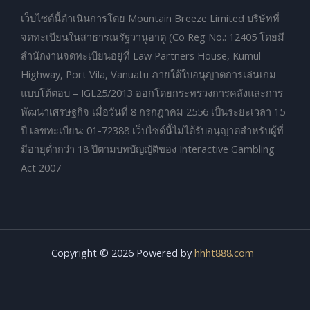
เว็บไซต์นี้ดำเนินการโดย Mountain Breeze Limited บริษัทที่
จดทะเบียนในสาธารณรัฐวานูอาตู (Co Reg No.: 12405 โดยมี
สำนักงานจดทะเบียนอยู่ที่ Law Partners House, Kumul
Highway, Port Vila, Vanuatu ภายใต้ใบอนุญาตการเล่นเกม
แบบโต้ตอบ – IGL25/2013 ออกโดยกระทรวงการคลังและการ
พัฒนาเศรษฐกิจ เมื่อวันที่ 8 กรกฎาคม 2556 เป็นระยะเวลา 15
ปี เลขทะเบียน: 01-72388 เว็บไซต์นี้ไม่ได้รับอนุญาตสำหรับผู้ที่
มีอายุต่ำกว่า 18 ปีตามบทบัญญัติของ Interactive Gambling
Act 2007
Copyright © 2026 Powered by
hhht888.com