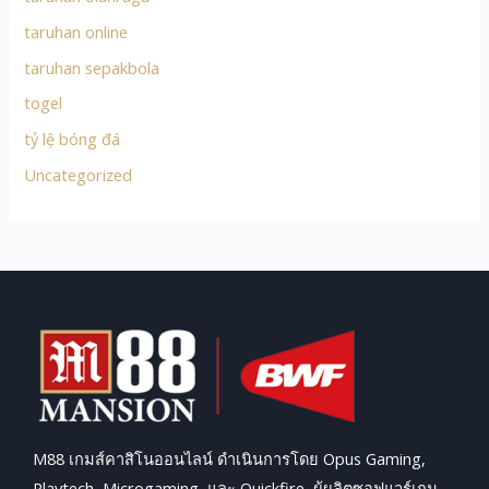
taruhan online
taruhan sepakbola
togel
tỷ lệ bóng đá
Uncategorized
M88 เกมส์คาสิโนออนไลน์ ดำเนินการโดย Opus Gaming,
Playtech, Microgaming, และ Quickfire, ผู้ผลิตซอฟแวร์เกม