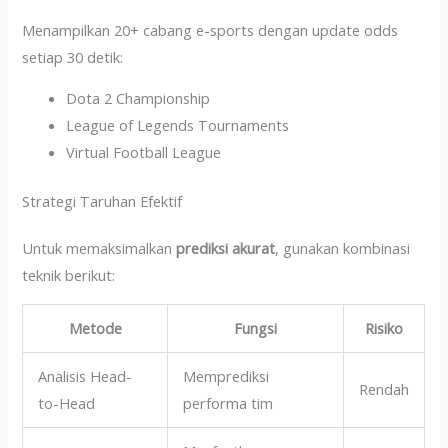
Menampilkan 20+ cabang e-sports dengan update odds
setiap 30 detik:
Dota 2 Championship
League of Legends Tournaments
Virtual Football League
Strategi Taruhan Efektif
Untuk memaksimalkan
prediksi akurat
, gunakan kombinasi
teknik berikut:
Metode
Fungsi
Risiko
Analisis Head-
Memprediksi
Rendah
to-Head
performa tim