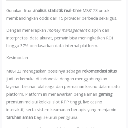
Gunakan fitur
analisis statistik real-time
M88123 untuk
membandingkan odds dari 15 provider berbeda sekaligus.
Dengan menerapkan
money management
disiplin dan
interpretasi data akurat, pemain bisa meningkatkan ROI
hingga 37% berdasarkan data internal platform.
Kesimpulan
M88123 menegaskan posisinya sebagai
rekomendasi situs
judi
terkemuka di Indonesia dengan menggabungkan
layanan taruhan olahraga dan permainan kasino dalam satu
platform. Platform ini menawarkan pengalaman
gaming
premium
melalui koleksi slot RTP tinggi, live casino
interaktif, serta sistem keamanan berlapis yang menjamin
taruhan aman
bagi seluruh pengguna.