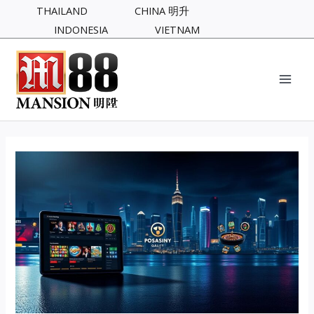
Skip
THAILAND
CHINA 明升
to
INDONESIA
VIETNAM
content
MAI
MEN