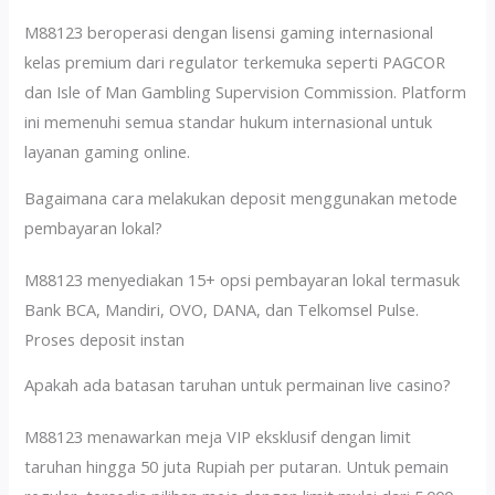
M88123 beroperasi dengan lisensi gaming internasional
kelas premium dari regulator terkemuka seperti PAGCOR
dan Isle of Man Gambling Supervision Commission. Platform
ini memenuhi semua standar hukum internasional untuk
layanan gaming online.
Bagaimana cara melakukan deposit menggunakan metode
pembayaran lokal?
M88123 menyediakan 15+ opsi pembayaran lokal termasuk
Bank BCA, Mandiri, OVO, DANA, dan Telkomsel Pulse.
Proses deposit instan
Apakah ada batasan taruhan untuk permainan live casino?
M88123 menawarkan meja VIP eksklusif dengan limit
taruhan hingga 50 juta Rupiah per putaran. Untuk pemain