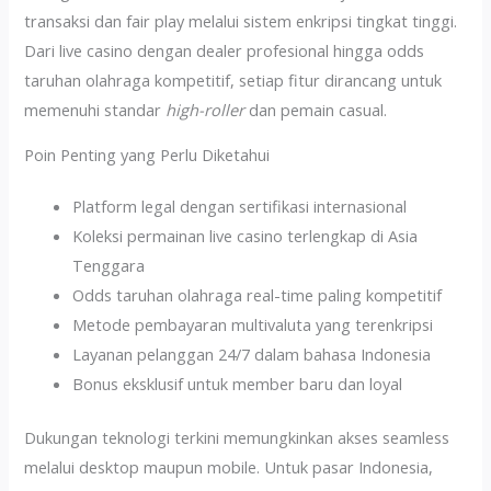
transaksi dan fair play melalui sistem enkripsi tingkat tinggi.
Dari live casino dengan dealer profesional hingga odds
taruhan olahraga kompetitif, setiap fitur dirancang untuk
memenuhi standar
high-roller
dan pemain casual.
Poin Penting yang Perlu Diketahui
Platform legal dengan sertifikasi internasional
Koleksi permainan live casino terlengkap di Asia
Tenggara
Odds taruhan olahraga real-time paling kompetitif
Metode pembayaran multivaluta yang terenkripsi
Layanan pelanggan 24/7 dalam bahasa Indonesia
Bonus eksklusif untuk member baru dan loyal
Dukungan teknologi terkini memungkinkan akses seamless
melalui desktop maupun mobile. Untuk pasar Indonesia,