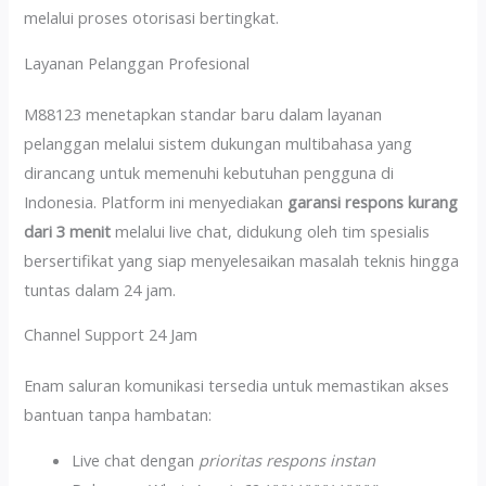
melalui proses otorisasi bertingkat.
Layanan Pelanggan Profesional
M88123 menetapkan standar baru dalam layanan
pelanggan melalui sistem dukungan multibahasa yang
dirancang untuk memenuhi kebutuhan pengguna di
Indonesia. Platform ini menyediakan
garansi respons kurang
dari 3 menit
melalui live chat, didukung oleh tim spesialis
bersertifikat yang siap menyelesaikan masalah teknis hingga
tuntas dalam 24 jam.
Channel Support 24 Jam
Enam saluran komunikasi tersedia untuk memastikan akses
bantuan tanpa hambatan:
Live chat dengan
prioritas respons instan