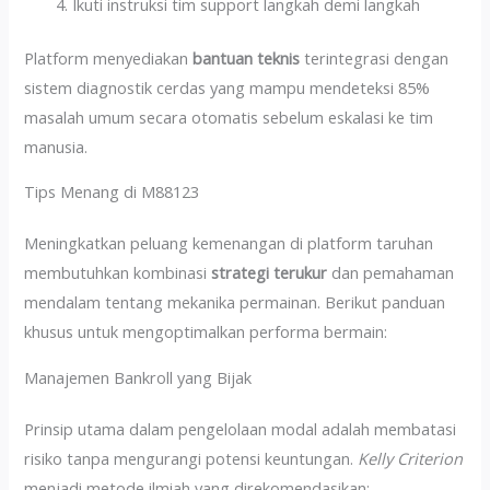
Ikuti instruksi tim support langkah demi langkah
Platform menyediakan
bantuan teknis
terintegrasi dengan
sistem diagnostik cerdas yang mampu mendeteksi 85%
masalah umum secara otomatis sebelum eskalasi ke tim
manusia.
Tips Menang di M88123
Meningkatkan peluang kemenangan di platform taruhan
membutuhkan kombinasi
strategi terukur
dan pemahaman
mendalam tentang mekanika permainan. Berikut panduan
khusus untuk mengoptimalkan performa bermain:
Manajemen Bankroll yang Bijak
Prinsip utama dalam pengelolaan modal adalah membatasi
risiko tanpa mengurangi potensi keuntungan.
Kelly Criterion
menjadi metode ilmiah yang direkomendasikan: