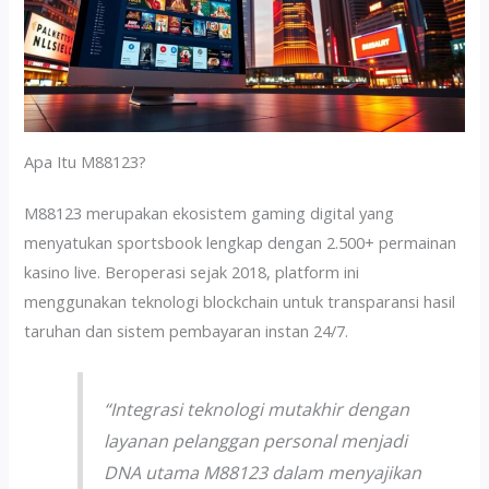
Apa Itu M88123?
M88123 merupakan ekosistem gaming digital yang
menyatukan sportsbook lengkap dengan 2.500+ permainan
kasino live. Beroperasi sejak 2018, platform ini
menggunakan teknologi blockchain untuk transparansi hasil
taruhan dan sistem pembayaran instan 24/7.
“Integrasi teknologi mutakhir dengan
layanan pelanggan personal menjadi
DNA utama M88123 dalam menyajikan