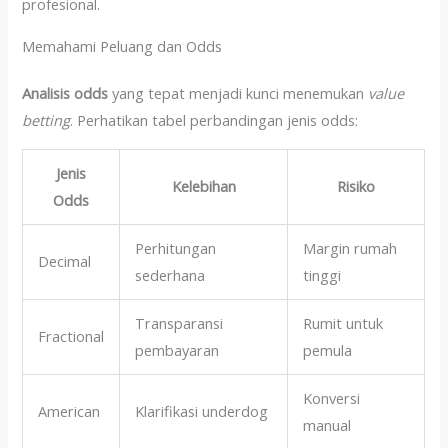
profesional.
Memahami Peluang dan Odds
Analisis odds
yang tepat menjadi kunci menemukan
value
betting
. Perhatikan tabel perbandingan jenis odds:
Jenis
Kelebihan
Risiko
Odds
Perhitungan
Margin rumah
Decimal
sederhana
tinggi
Transparansi
Rumit untuk
Fractional
pembayaran
pemula
Konversi
American
Klarifikasi underdog
manual