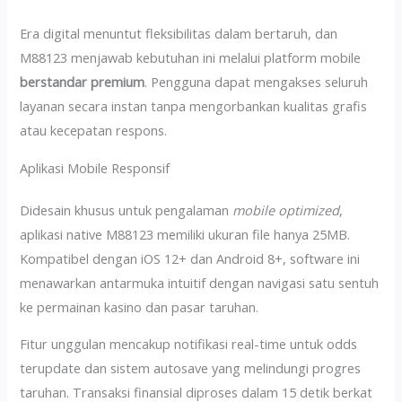
Era digital menuntut fleksibilitas dalam bertaruh, dan
M88123 menjawab kebutuhan ini melalui platform mobile
berstandar premium
. Pengguna dapat mengakses seluruh
layanan secara instan tanpa mengorbankan kualitas grafis
atau kecepatan respons.
Aplikasi Mobile Responsif
Didesain khusus untuk pengalaman
mobile optimized
,
aplikasi native M88123 memiliki ukuran file hanya 25MB.
Kompatibel dengan iOS 12+ dan Android 8+, software ini
menawarkan antarmuka intuitif dengan navigasi satu sentuh
ke permainan kasino dan pasar taruhan.
Fitur unggulan mencakup notifikasi real-time untuk odds
terupdate dan sistem autosave yang melindungi progres
taruhan. Transaksi finansial diproses dalam 15 detik berkat