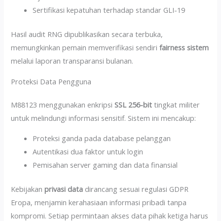
Sertifikasi kepatuhan terhadap standar GLI-19
Hasil audit RNG dipublikasikan secara terbuka,
memungkinkan pemain memverifikasi sendiri
fairness sistem
melalui laporan transparansi bulanan.
Proteksi Data Pengguna
M88123 menggunakan enkripsi
SSL 256-bit
tingkat militer
untuk melindungi informasi sensitif. Sistem ini mencakup:
Proteksi ganda pada database pelanggan
Autentikasi dua faktor untuk login
Pemisahan server gaming dan data finansial
Kebijakan
privasi data
dirancang sesuai regulasi GDPR
Eropa, menjamin kerahasiaan informasi pribadi tanpa
kompromi. Setiap permintaan akses data pihak ketiga harus