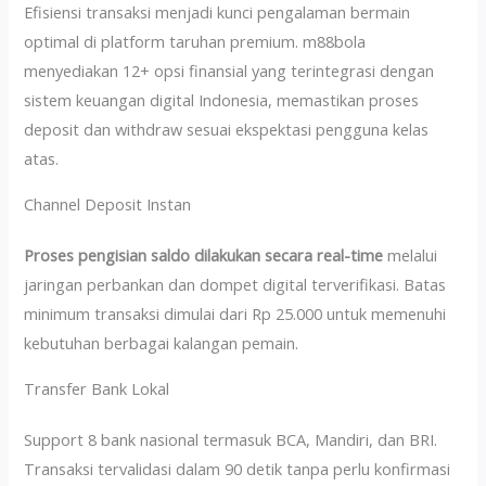
Efisiensi transaksi menjadi kunci pengalaman bermain
optimal di platform taruhan premium. m88bola
menyediakan 12+ opsi finansial yang terintegrasi dengan
sistem keuangan digital Indonesia, memastikan proses
deposit dan withdraw sesuai ekspektasi pengguna kelas
atas.
Channel Deposit Instan
Proses pengisian saldo dilakukan secara real-time
melalui
jaringan perbankan dan dompet digital terverifikasi. Batas
minimum transaksi dimulai dari Rp 25.000 untuk memenuhi
kebutuhan berbagai kalangan pemain.
Transfer Bank Lokal
Support 8 bank nasional termasuk BCA, Mandiri, dan BRI.
Transaksi tervalidasi dalam 90 detik tanpa perlu konfirmasi