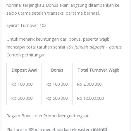
nominal terjangkau. Bonus akan langsung ditambahkan ke
saldo utama setelah transaksi pertama berhasil.
Syarat Turnover 10x
Untuk menarik keuntungan dari bonus, peserta wajib
mencapai total taruhan senilai
10x jumlah deposit + bonus
.
Contoh perhitungan:
Deposit Awal
Bonus
Total Turnover Wajib
Rp 100.000
Rp 100.000
Rp 2.000.000
Rp 500.000
Rp 500.000
Rp 10.000.000
Ragam Bonus dan Promo Menguntungkan
Platform m88bola menghadirkan ekosistem
insentif