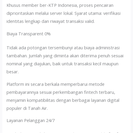
Khusus member ber-KTP Indonesia, proses pencairan
diprioritaskan melalui server lokal. Syarat utama: verifikasi
identitas lengkap dan riwayat transaksi valid.
Biaya Transparent 0%
Tidak ada potongan tersembunyi atau biaya administrasi
tambahan. Jumlah yang diminta akan diterima penuh sesuai
nominal yang diajukan, baik untuk transaksi kecil maupun
besar.
Platform ini secara berkala memperbarui metode
pembayarannya sesuai perkembangan fintech terbaru,
menjamin kompatibilitas dengan berbagai layanan digital
populer di Tanah Air.
Layanan Pelanggan 24/7