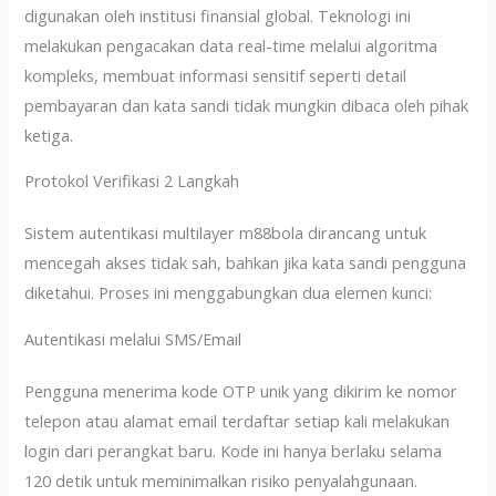
digunakan oleh institusi finansial global. Teknologi ini
melakukan pengacakan data real-time melalui algoritma
kompleks, membuat informasi sensitif seperti detail
pembayaran dan kata sandi tidak mungkin dibaca oleh pihak
ketiga.
Protokol Verifikasi 2 Langkah
Sistem autentikasi multilayer m88bola dirancang untuk
mencegah akses tidak sah, bahkan jika kata sandi pengguna
diketahui. Proses ini menggabungkan dua elemen kunci:
Autentikasi melalui SMS/Email
Pengguna menerima kode OTP unik yang dikirim ke nomor
telepon atau alamat email terdaftar setiap kali melakukan
login dari perangkat baru. Kode ini hanya berlaku selama
120 detik untuk meminimalkan risiko penyalahgunaan.