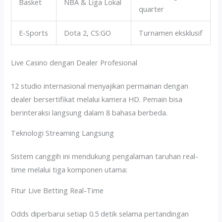
Basket
NBA & Liga Lokal
quarter
E-Sports
Dota 2, CS:GO
Turnamen eksklusif
Live Casino dengan Dealer Profesional
12 studio internasional menyajikan permainan dengan
dealer bersertifikat melalui kamera HD. Pemain bisa
berinteraksi langsung dalam 8 bahasa berbeda.
Teknologi Streaming Langsung
Sistem canggih ini mendukung pengalaman taruhan real-
time melalui tiga komponen utama:
Fitur Live Betting Real-Time
Odds diperbarui setiap 0.5 detik selama pertandingan