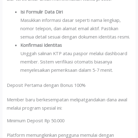
Isi Formulir Data Diri
Masukkan informasi dasar seperti nama lengkap,
nomor telepon, dan alamat email aktif. Pastikan
semua detail sesuai dengan dokumen identitas resmi.
Konfirmasi Identitas
Unggah salinan KTP atau paspor melalui dashboard
member. Sistem verifikasi otomatis biasanya
menyelesaikan pemeriksaan dalam 5-7 menit.
Deposit Pertama dengan Bonus 100%
Member baru berkesempatan melipatgandakan dana awal
melalui program spesial ini:
Minimum Deposit Rp 50.000
Platform memungkinkan pengguna memulai dengan