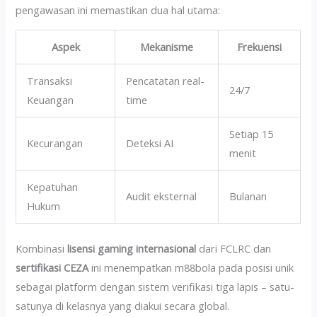
pengawasan ini memastikan dua hal utama:
Aspek
Mekanisme
Frekuensi
Transaksi
Pencatatan real-
24/7
Keuangan
time
Setiap 15
Kecurangan
Deteksi AI
menit
Kepatuhan
Audit eksternal
Bulanan
Hukum
Kombinasi
lisensi gaming internasional
dari FCLRC dan
sertifikasi CEZA
ini menempatkan m88bola pada posisi unik
sebagai platform dengan sistem verifikasi tiga lapis – satu-
satunya di kelasnya yang diakui secara global.