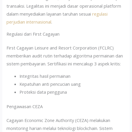
transaksi. Legalitas ini menjadi dasar operasional platform
dalam menyediakan layanan taruhan sesuai
regulasi
perjudian internasional
.
Regulasi dari First Cagayan
First Cagayan Leisure and Resort Corporation (FCLRC)
memberikan audit rutin terhadap algoritma permainan dan
sistem pembayaran. Sertifikasi ini mencakup 3 aspek kritis:
Integritas hasil permainan
Kepatuhan anti pencucian uang
Proteksi data pengguna
Pengawasan CEZA
Cagayan Economic Zone Authority (CEZA) melakukan
monitoring harian melalui teknologi blockchain. Sistem