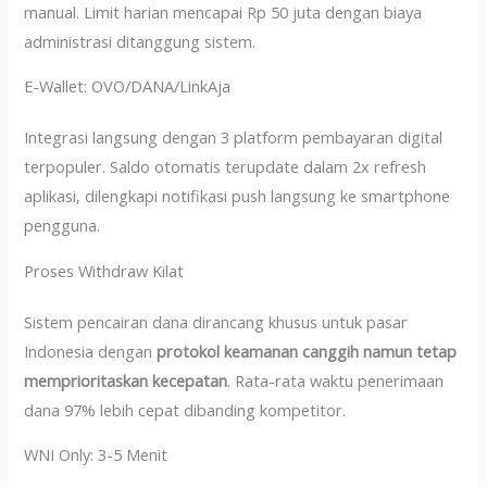
manual. Limit harian mencapai Rp 50 juta dengan biaya
administrasi ditanggung sistem.
E-Wallet: OVO/DANA/LinkAja
Integrasi langsung dengan 3 platform pembayaran digital
terpopuler. Saldo otomatis terupdate dalam 2x refresh
aplikasi, dilengkapi notifikasi push langsung ke smartphone
pengguna.
Proses Withdraw Kilat
Sistem pencairan dana dirancang khusus untuk pasar
Indonesia dengan
protokol keamanan canggih namun tetap
memprioritaskan kecepatan
. Rata-rata waktu penerimaan
dana 97% lebih cepat dibanding kompetitor.
WNI Only: 3-5 Menit