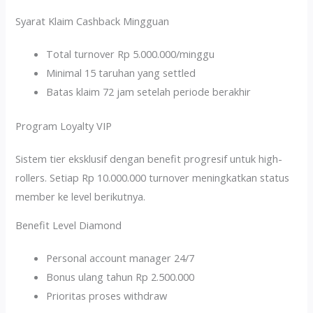
Syarat Klaim Cashback Mingguan
Total turnover Rp 5.000.000/minggu
Minimal 15 taruhan yang settled
Batas klaim 72 jam setelah periode berakhir
Program Loyalty VIP
Sistem tier eksklusif dengan benefit progresif untuk high-
rollers. Setiap Rp 10.000.000 turnover meningkatkan status
member ke level berikutnya.
Benefit Level Diamond
Personal account manager 24/7
Bonus ulang tahun Rp 2.500.000
Prioritas proses withdraw