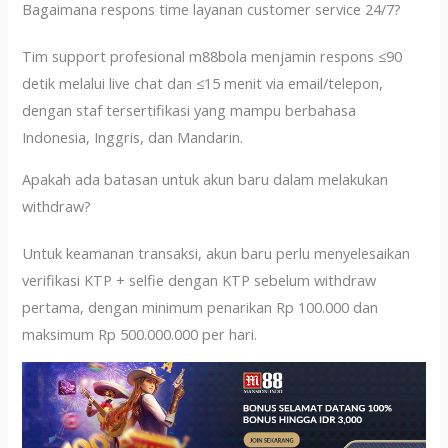
Bagaimana respons time layanan customer service 24/7?
Tim support profesional m88bola menjamin respons ≤90
detik melalui live chat dan ≤15 menit via email/telepon,
dengan staf tersertifikasi yang mampu berbahasa
Indonesia, Inggris, dan Mandarin.
Apakah ada batasan untuk akun baru dalam melakukan
withdraw?
Untuk keamanan transaksi, akun baru perlu menyelesaikan
verifikasi KTP + selfie dengan KTP sebelum withdraw
pertama, dengan minimum penarikan Rp 100.000 dan
maksimum Rp 500.000.000 per hari.