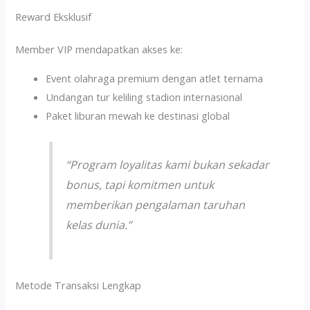
Reward Eksklusif
Member VIP mendapatkan akses ke:
Event olahraga premium dengan atlet ternama
Undangan tur keliling stadion internasional
Paket liburan mewah ke destinasi global
“Program loyalitas kami bukan sekadar
bonus, tapi komitmen untuk
memberikan pengalaman taruhan
kelas dunia.”
Metode Transaksi Lengkap