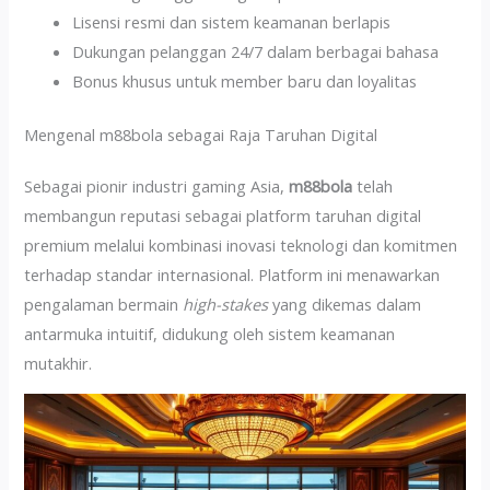
Lisensi resmi dan sistem keamanan berlapis
Dukungan pelanggan 24/7 dalam berbagai bahasa
Bonus khusus untuk member baru dan loyalitas
Mengenal m88bola sebagai Raja Taruhan Digital
Sebagai pionir industri gaming Asia,
m88bola
telah
membangun reputasi sebagai platform taruhan digital
premium melalui kombinasi inovasi teknologi dan komitmen
terhadap standar internasional. Platform ini menawarkan
pengalaman bermain
high-stakes
yang dikemas dalam
antarmuka intuitif, didukung oleh sistem keamanan
mutakhir.