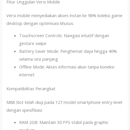
Fitur Unggulan Versi Mobile
Versi mobile menyediakan akses instan ke 98% koleksi game
desktop dengan optimisasi khusus:
Touchscreen Controls: Navigasi intuitif dengan
gesture swipe
Battery Saver Mode: Penghemat daya hingga 40%
selama sesi panjang
Offline Mode: Akses informasi akun tanpa koneksi
internet
Kompatibilitas Perangkat
M88 Slot telah diuji pada 127 model smartphone entry-level
dengan spesifikasi:
RAM 2GB: Maintain 30 FPS stabil pada graphic
medium