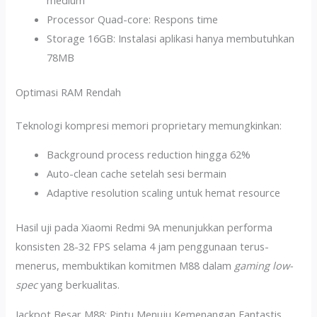
Processor Quad-core: Respons time
Storage 16GB: Instalasi aplikasi hanya membutuhkan
78MB
Optimasi RAM Rendah
Teknologi kompresi memori proprietary memungkinkan:
Background process reduction hingga 62%
Auto-clean cache setelah sesi bermain
Adaptive resolution scaling untuk hemat resource
Hasil uji pada Xiaomi Redmi 9A menunjukkan performa
konsisten 28-32 FPS selama 4 jam penggunaan terus-
menerus, membuktikan komitmen M88 dalam
gaming low-
spec
yang berkualitas.
Jackpot Besar M88: Pintu Menuju Kemenangan Fantastis