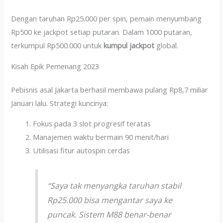
Dengan taruhan Rp25.000 per spin, pemain menyumbang
Rp500 ke jackpot setiap putaran. Dalam 1000 putaran,
terkumpul Rp500.000 untuk
kumpul jackpot
global.
Kisah Epik Pemenang 2023
Pebisnis asal Jakarta berhasil membawa pulang Rp8,7 miliar
Januari lalu. Strategi kuncinya:
Fokus pada 3 slot progresif teratas
Manajemen waktu bermain 90 menit/hari
Utilisasi fitur autospin cerdas
“Saya tak menyangka taruhan stabil
Rp25.000 bisa mengantar saya ke
puncak. Sistem M88 benar-benar