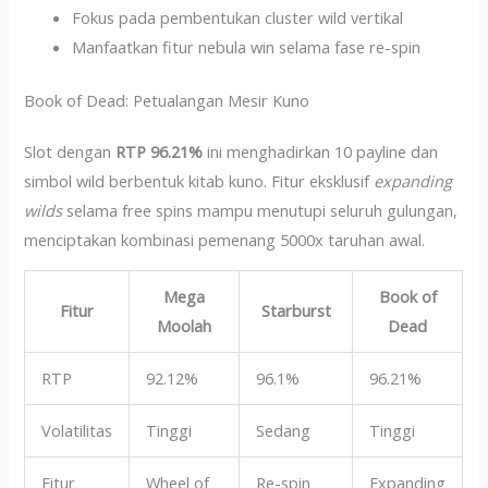
Fokus pada pembentukan cluster wild vertikal
Manfaatkan fitur nebula win selama fase re-spin
Book of Dead: Petualangan Mesir Kuno
Slot dengan
RTP 96.21%
ini menghadirkan 10 payline dan
simbol wild berbentuk kitab kuno. Fitur eksklusif
expanding
wilds
selama free spins mampu menutupi seluruh gulungan,
menciptakan kombinasi pemenang 5000x taruhan awal.
Mega
Book of
Fitur
Starburst
Moolah
Dead
RTP
92.12%
96.1%
96.21%
Volatilitas
Tinggi
Sedang
Tinggi
Fitur
Wheel of
Re-spin
Expanding