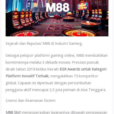
Sejarah dan Reputasi M88 di Industri Gaming
Sebagai pelopor platform gaming online, M88 membuktikan
komitmennya melalui 3 dekade inovasi. Prestasi puncak
diraih tahun 2019 ketika meraih
EGR Awards untuk Kategori
Platform Inovatif Terbaik
, mengalahkan 15 kompetitor
global. Capaian ini diperkuat dengan pertumbuhan
pengguna aktif mencapai 2,3 juta pemain di Asia Tenggara.
Lisensi dan Keamanan Sistem
M88 Slot
mengoperasikan layanannya dibawah pengawasan