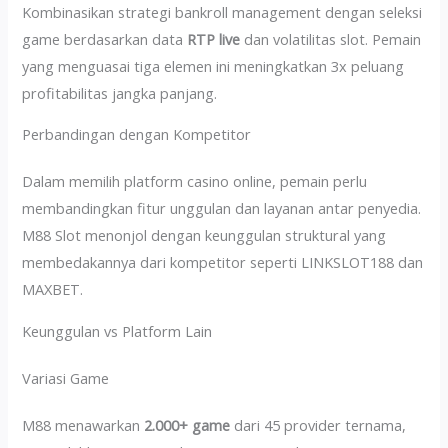
Kombinasikan strategi bankroll management dengan seleksi
game berdasarkan data
RTP live
dan volatilitas slot. Pemain
yang menguasai tiga elemen ini meningkatkan 3x peluang
profitabilitas jangka panjang.
Perbandingan dengan Kompetitor
Dalam memilih platform casino online, pemain perlu
membandingkan fitur unggulan dan layanan antar penyedia.
M88 Slot menonjol dengan keunggulan struktural yang
membedakannya dari kompetitor seperti LINKSLOT188 dan
MAXBET.
Keunggulan vs Platform Lain
Variasi Game
M88 menawarkan
2.000+ game
dari 45 provider ternama,