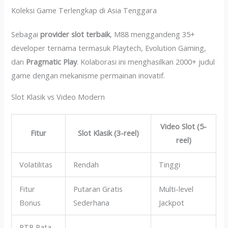
Koleksi Game Terlengkap di Asia Tenggara
Sebagai
provider slot terbaik
, M88 menggandeng 35+
developer ternama termasuk Playtech, Evolution Gaming,
dan
Pragmatic Play
. Kolaborasi ini menghasilkan 2000+ judul
game dengan mekanisme permainan inovatif.
Slot Klasik vs Video Modern
Video Slot (5-
Fitur
Slot Klasik (3-reel)
reel)
Volatilitas
Rendah
Tinggi
Fitur
Putaran Gratis
Multi-level
Bonus
Sederhana
Jackpot
RTP Rata-