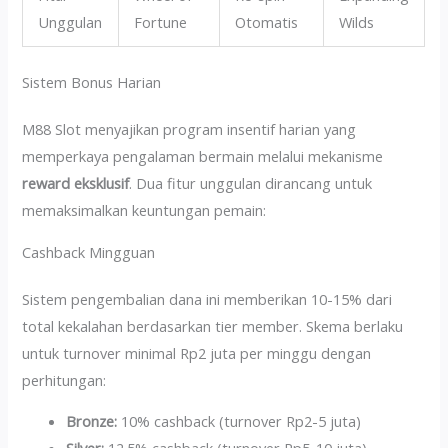
Unggulan
Fortune
Otomatis
Wilds
Sistem Bonus Harian
M88 Slot menyajikan program insentif harian yang
memperkaya pengalaman bermain melalui mekanisme
reward eksklusif
. Dua fitur unggulan dirancang untuk
memaksimalkan keuntungan pemain:
Cashback Mingguan
Sistem pengembalian dana ini memberikan 10-15% dari
total kekalahan berdasarkan tier member. Skema berlaku
untuk turnover minimal Rp2 juta per minggu dengan
perhitungan:
Bronze:
10% cashback (turnover Rp2-5 juta)