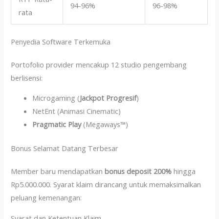
94-96%
96-98%
rata
Penyedia Software Terkemuka
Portofolio provider mencakup 12 studio pengembang
berlisensi:
Microgaming (
Jackpot Progresif
)
NetEnt (Animasi Cinematic)
Pragmatic Play
(Megaways™)
Bonus Selamat Datang Terbesar
Member baru mendapatkan
bonus deposit 200%
hingga
Rp5.000.000. Syarat klaim dirancang untuk memaksimalkan
peluang kemenangan:
Syarat dan Ketentuan Klaim