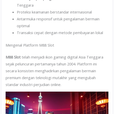
Tenggara
Proteksi keamanan berstandar internasional
Antarmuka responsif untuk pengalaman bermain
optimal
Transaksi cepat dengan metode pembayaran lokal
Mengenal Platform M88 Slot
M88 Slot
telah menjadi ikon gaming digital Asia Tenggara
sejak peluncuran pertamanya tahun 2004. Platform ini
secara konsisten menghadirkan pengalaman bermain
premium dengan teknologi mutakhir yang mengubah
standar industri perjudian online.