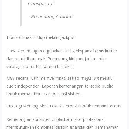
transparan!”
– Pemenang Anonim
Transformasi Hidup melalui Jackpot
Dana kemenangan digunakan untuk ekspansi bisnis kuliner
dan pendidikan anak. Pemenang kini menjadi mentor
strategi slot untuk komunitas lokal.
M88 secara rutin memverifikasi setiap
mega win
melalui
audit independen. Laporan kemenangan tersedia publik
untuk memastikan transparansi sistem.
Strategi Menang Slot: Teknik Terbukti untuk Pemain Cerdas
Kemenangan konsisten di platform slot profesional
membutuhkan kombinasi disiplin finansial dan pemahaman