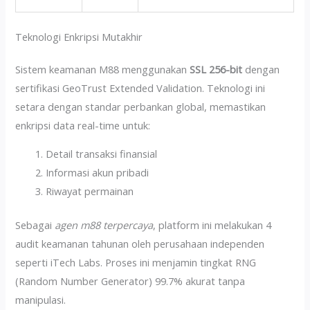
Teknologi Enkripsi Mutakhir
Sistem keamanan M88 menggunakan
SSL 256-bit
dengan
sertifikasi GeoTrust Extended Validation. Teknologi ini
setara dengan standar perbankan global, memastikan
enkripsi data real-time untuk:
Detail transaksi finansial
Informasi akun pribadi
Riwayat permainan
Sebagai
agen m88 terpercaya
, platform ini melakukan 4
audit keamanan tahunan oleh perusahaan independen
seperti iTech Labs. Proses ini menjamin tingkat RNG
(Random Number Generator) 99.7% akurat tanpa
manipulasi.