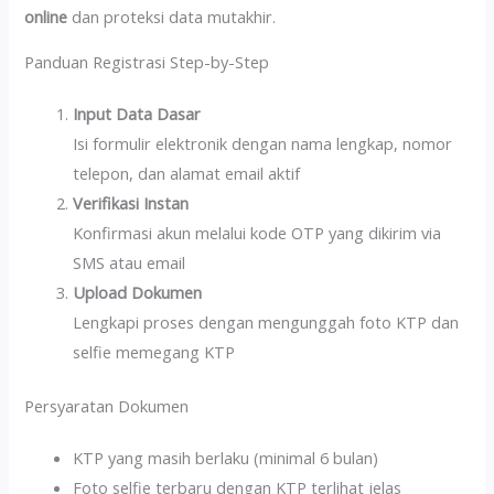
online
dan proteksi data mutakhir.
Panduan Registrasi Step-by-Step
Input Data Dasar
Isi formulir elektronik dengan nama lengkap, nomor
telepon, dan alamat email aktif
Verifikasi Instan
Konfirmasi akun melalui kode OTP yang dikirim via
SMS atau email
Upload Dokumen
Lengkapi proses dengan mengunggah foto KTP dan
selfie memegang KTP
Persyaratan Dokumen
KTP yang masih berlaku (minimal 6 bulan)
Foto selfie terbaru dengan KTP terlihat jelas