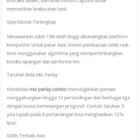
interaksi dealer, dan slow-motion capture untuk
memastikan keakuratan hasil.
Sportsbook Terlengkap
Menawarkan odds 15% lebih tinggi dibandingkan platform
kompetitor untuk pasar Asia. Sistem pembaruan odds real-
time menggunakan algoritma yang mempertimbangkan
kondisi lapangan dan performa tim.
Taruhan Bola Mix Parlay
Kombinasi
mix parlay combo
memungkinkan pemain
menggabungkan hingga 12 pertandingan dari berbagai liga
dengan bonus kemenangan progresif. Contoh: taruhan 5
juta rupiah pada 8 pertandingan bisa menghasilkan 127x
lipat.
Odds Terbaik Asia