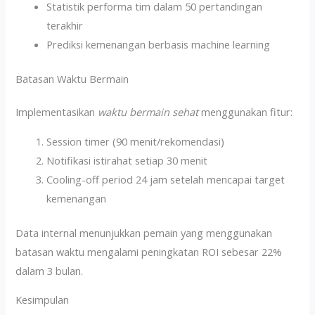
Statistik performa tim dalam 50 pertandingan
terakhir
Prediksi kemenangan berbasis machine learning
Batasan Waktu Bermain
Implementasikan
waktu bermain sehat
menggunakan fitur:
Session timer (90 menit/rekomendasi)
Notifikasi istirahat setiap 30 menit
Cooling-off period 24 jam setelah mencapai target
kemenangan
Data internal menunjukkan pemain yang menggunakan
batasan waktu mengalami peningkatan ROI sebesar 22%
dalam 3 bulan.
Kesimpulan