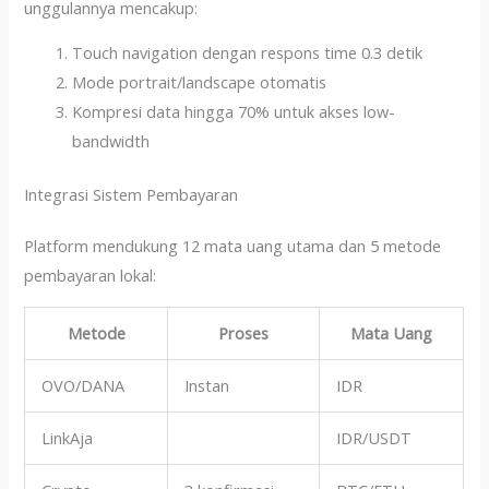
unggulannya mencakup:
Touch navigation dengan respons time 0.3 detik
Mode portrait/landscape otomatis
Kompresi data hingga 70% untuk akses low-
bandwidth
Integrasi Sistem Pembayaran
Platform mendukung 12 mata uang utama dan 5 metode
pembayaran lokal:
Metode
Proses
Mata Uang
OVO/DANA
Instan
IDR
LinkAja
IDR/USDT