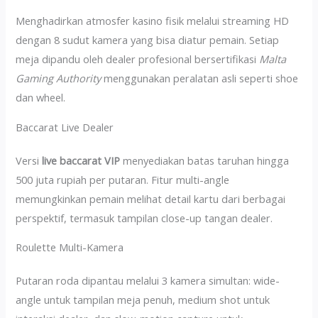
Menghadirkan atmosfer kasino fisik melalui streaming HD
dengan 8 sudut kamera yang bisa diatur pemain. Setiap
meja dipandu oleh dealer profesional bersertifikasi
Malta
Gaming Authority
menggunakan peralatan asli seperti shoe
dan wheel.
Baccarat Live Dealer
Versi
live baccarat VIP
menyediakan batas taruhan hingga
500 juta rupiah per putaran. Fitur multi-angle
memungkinkan pemain melihat detail kartu dari berbagai
perspektif, termasuk tampilan close-up tangan dealer.
Roulette Multi-Kamera
Putaran roda dipantau melalui 3 kamera simultan: wide-
angle untuk tampilan meja penuh, medium shot untuk