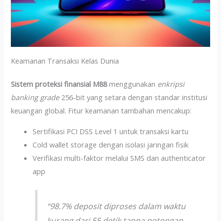
Keamanan Transaksi Kelas Dunia
Sistem proteksi finansial M88
menggunakan
enkripsi
banking grade
256-bit yang setara dengan standar institusi
keuangan global. Fitur keamanan tambahan mencakup:
Sertifikasi PCI DSS Level 1 untuk transaksi kartu
Cold wallet storage dengan isolasi jaringan fisik
Verifikasi multi-faktor melalui SMS dan authenticator
app
“98.7% deposit diproses dalam waktu
kurang dari 55 detik tanpa potongan