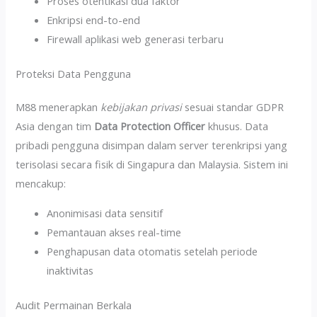
Proses otentikasi dua faktor
Enkripsi end-to-end
Firewall aplikasi web generasi terbaru
Proteksi Data Pengguna
M88 menerapkan
kebijakan privasi
sesuai standar GDPR
Asia dengan tim
Data Protection Officer
khusus. Data
pribadi pengguna disimpan dalam server terenkripsi yang
terisolasi secara fisik di Singapura dan Malaysia. Sistem ini
mencakup:
Anonimisasi data sensitif
Pemantauan akses real-time
Penghapusan data otomatis setelah periode
inaktivitas
Audit Permainan Berkala