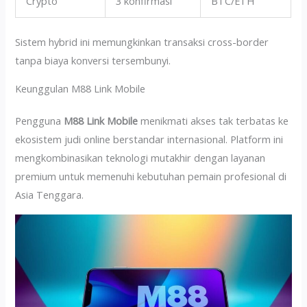
Crypto
3 konfirmasi
BTC/ETH
Sistem hybrid ini memungkinkan transaksi cross-border
tanpa biaya konversi tersembunyi.
Keunggulan M88 Link Mobile
Pengguna
M88 Link Mobile
menikmati akses tak terbatas ke
ekosistem judi online berstandar internasional. Platform ini
mengkombinasikan teknologi mutakhir dengan layanan
premium untuk memenuhi kebutuhan pemain profesional di
Asia Tenggara.