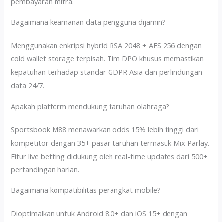
pembayaran mitra.
Bagaimana keamanan data pengguna dijamin?
Menggunakan enkripsi hybrid RSA 2048 + AES 256 dengan
cold wallet storage terpisah. Tim DPO khusus memastikan
kepatuhan terhadap standar GDPR Asia dan perlindungan
data 24/7.
Apakah platform mendukung taruhan olahraga?
Sportsbook M88 menawarkan odds 15% lebih tinggi dari
kompetitor dengan 35+ pasar taruhan termasuk Mix Parlay.
Fitur live betting didukung oleh real-time updates dari 500+
pertandingan harian.
Bagaimana kompatibilitas perangkat mobile?
Dioptimalkan untuk Android 8.0+ dan iOS 15+ dengan