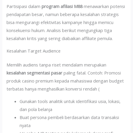
Partisipasi dalam
program afiliasi M88
menawarkan potensi
pendapatan besar, namun beberapa kesalahan strategis
bisa mengurangi efektivitas kampanye hingga memicu
konsekuensi hukum. Analisis berikut mengungkap tiga
kesalahan kritis yang sering diabaikan affiliate pemula.
Kesalahan Target Audience
Memilih audiens tanpa riset mendalam merupakan
kesalahan segmentasi pasar
paling fatal. Contoh: Promosi
produk casino premium kepada mahasiswa dengan budget
terbatas hanya menghasilkan konversi rendah (
Gunakan tools analitik untuk identifikasi usia, lokasi,
dan pola belanja
Buat persona pembeli berdasarkan data transaksi
nyata