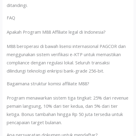
ditandingi.
FAQ
Apakah Program M88 Affiliate legal di Indonesia?
M88 beroperasi di bawah lisensi internasional PAGCOR dan
menggunakan sistem verifikasi e-KTP untuk memastikan
compliance dengan regulasi lokal. Seluruh transaksi
dilindungi teknologi enkripsi bank-grade 256-bit.
Bagaimana struktur komisi affiliate M88?
Program menawarkan sistem tiga tingkat: 25% dari revenue
pemain langsung, 10% dari tier kedua, dan 5% dari tier
ketiga. Bonus tambahan hingga Rp 50 juta tersedia untuk
pencapaian target bulanan.
Apa persyaratan dokumen untuk mendaftar?