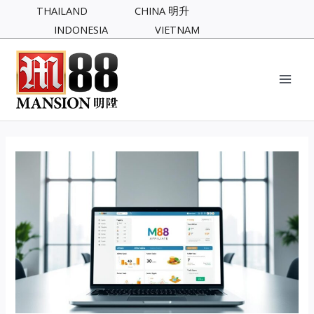
Skip
THAILAND
CHINA 明升
to
INDONESIA
VIETNAM
content
MAI
MEN