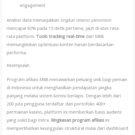
engagement
Analisis data menunjukkan
tingkat retensi penonton
mencapai 92% pada 15 detik pertama, jauh di atas rata-
rata platform.
Tools tracking real-time
dari M88
memungkinkan optimisasi konten harian berdasarkan
performa.
Kesimpulan
Program afiliasi M88 menawarkan peluang unik bagi pemain
di Indonesia untuk menghasilkan pendapatan jangka
panjang melalui sistem komisi berlapis. Dengan lebih dari
200 juta pengguna terdaftar dan portofolio 400+
permainan kasino, platform ini memberikan basis audiens
yang solid bagi mitra.
Ringkasan program afiliasi
ini
memperlihatkan keunggulan struktural mulai dari dashboard