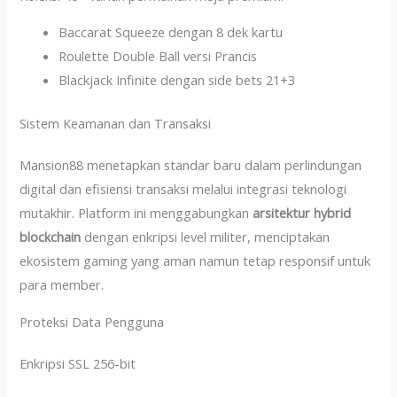
Baccarat Squeeze dengan 8 dek kartu
Roulette Double Ball versi Prancis
Blackjack Infinite dengan side bets 21+3
Sistem Keamanan dan Transaksi
Mansion88 menetapkan standar baru dalam perlindungan
digital dan efisiensi transaksi melalui integrasi teknologi
mutakhir. Platform ini menggabungkan
arsitektur hybrid
blockchain
dengan enkripsi level militer, menciptakan
ekosistem gaming yang aman namun tetap responsif untuk
para member.
Proteksi Data Pengguna
Enkripsi SSL 256-bit