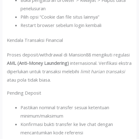
penelusuran
Pilih opsi “Cookie dan file situs lainnya”
Restart browser sebelum login kembali
Kendala Transaksi Financial
Proses deposit/withdrawal di Mansion88 mengikuti regulasi
AML (Anti-Money Laundering)
internasional. Verifikasi ekstra
diperlukan untuk transaksi melebihi
limit harian transaksi
atau pola tidak biasa.
Pending Deposit
Pastikan nominal transfer sesuai ketentuan
minimum/maksimum
Konfirmasi bukti transfer ke live chat dengan
mencantumkan kode referensi