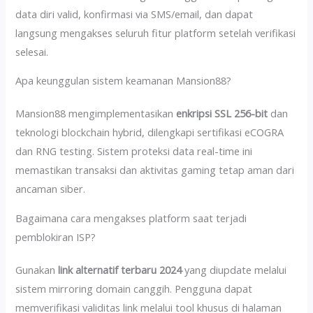
data diri valid, konfirmasi via SMS/email, dan dapat
langsung mengakses seluruh fitur platform setelah verifikasi
selesai.
Apa keunggulan sistem keamanan Mansion88?
Mansion88 mengimplementasikan
enkripsi SSL 256-bit
dan
teknologi blockchain hybrid, dilengkapi sertifikasi eCOGRA
dan RNG testing. Sistem proteksi data real-time ini
memastikan transaksi dan aktivitas gaming tetap aman dari
ancaman siber.
Bagaimana cara mengakses platform saat terjadi
pemblokiran ISP?
Gunakan
link alternatif terbaru 2024
yang diupdate melalui
sistem mirroring domain canggih. Pengguna dapat
memverifikasi validitas link melalui tool khusus di halaman