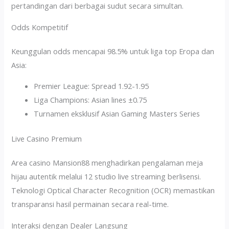
pertandingan dari berbagai sudut secara simultan.
Odds Kompetitif
Keunggulan odds mencapai 98.5% untuk liga top Eropa dan
Asia:
Premier League: Spread 1.92-1.95
Liga Champions: Asian lines ±0.75
Turnamen eksklusif Asian Gaming Masters Series
Live Casino Premium
Area casino Mansion88 menghadirkan pengalaman meja
hijau autentik melalui 12 studio live streaming berlisensi.
Teknologi Optical Character Recognition (OCR) memastikan
transparansi hasil permainan secara real-time.
Interaksi dengan Dealer Langsung