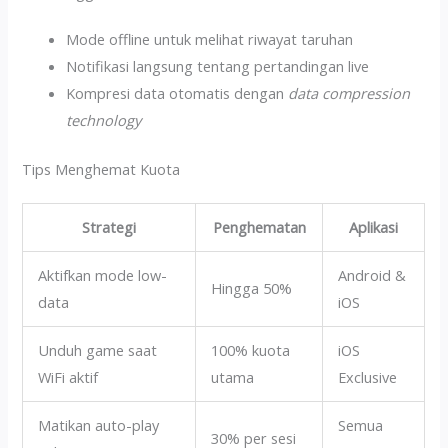
Mode offline untuk melihat riwayat taruhan
Notifikasi langsung tentang pertandingan live
Kompresi data otomatis dengan
data compression
technology
Tips Menghemat Kuota
Strategi
Penghematan
Aplikasi
Aktifkan mode low-
Android &
Hingga 50%
data
iOS
Unduh game saat
100% kuota
iOS
WiFi aktif
utama
Exclusive
Matikan auto-play
Semua
30% per sesi