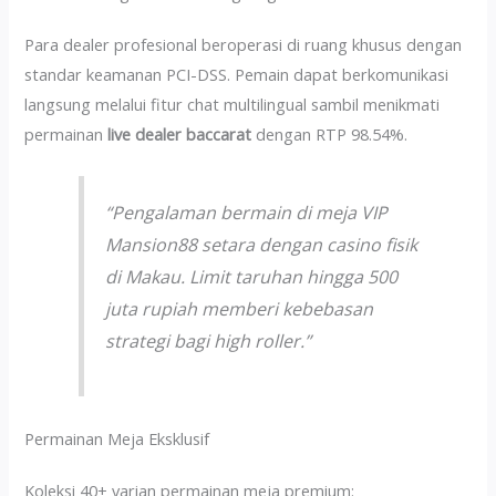
Para dealer profesional beroperasi di ruang khusus dengan
standar keamanan PCI-DSS. Pemain dapat berkomunikasi
langsung melalui fitur chat multilingual sambil menikmati
permainan
live dealer baccarat
dengan RTP 98.54%.
“Pengalaman bermain di meja VIP
Mansion88 setara dengan casino fisik
di Makau. Limit taruhan hingga 500
juta rupiah memberi kebebasan
strategi bagi high roller.”
Permainan Meja Eksklusif
Koleksi 40+ varian permainan meja premium: