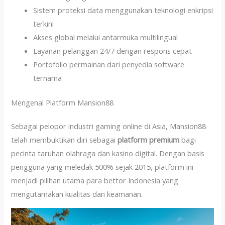
Sistem proteksi data menggunakan teknologi enkripsi
terkini
Akses global melalui antarmuka multilingual
Layanan pelanggan 24/7 dengan respons cepat
Portofolio permainan dari penyedia software
ternama
Mengenal Platform Mansion88
Sebagai pelopor industri gaming online di Asia, Mansion88
telah membuktikan diri sebagai
platform premium
bagi
pecinta taruhan olahraga dan kasino digital. Dengan basis
pengguna yang meledak 500% sejak 2015, platform ini
menjadi pilihan utama para bettor Indonesia yang
mengutamakan kualitas dan keamanan.