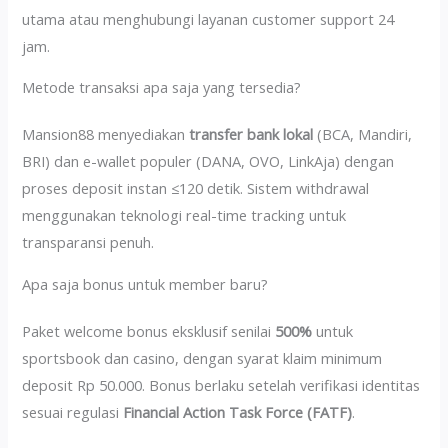
utama atau menghubungi layanan customer support 24
jam.
Metode transaksi apa saja yang tersedia?
Mansion88 menyediakan
transfer bank lokal
(BCA, Mandiri,
BRI) dan e-wallet populer (DANA, OVO, LinkAja) dengan
proses deposit instan ≤120 detik. Sistem withdrawal
menggunakan teknologi real-time tracking untuk
transparansi penuh.
Apa saja bonus untuk member baru?
Paket welcome bonus eksklusif senilai
500%
untuk
sportsbook dan casino, dengan syarat klaim minimum
deposit Rp 50.000. Bonus berlaku setelah verifikasi identitas
sesuai regulasi
Financial Action Task Force (FATF)
.