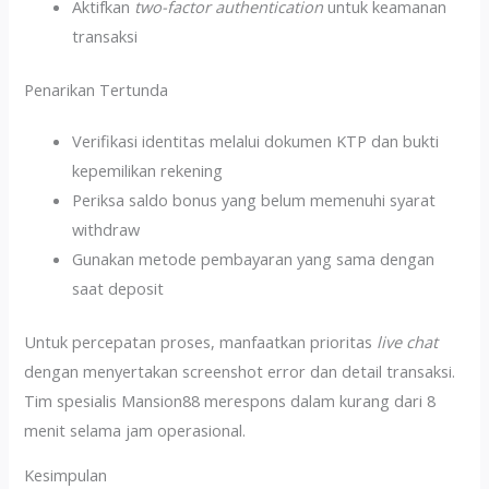
Aktifkan
two-factor authentication
untuk keamanan
transaksi
Penarikan Tertunda
Verifikasi identitas melalui dokumen KTP dan bukti
kepemilikan rekening
Periksa saldo bonus yang belum memenuhi syarat
withdraw
Gunakan metode pembayaran yang sama dengan
saat deposit
Untuk percepatan proses, manfaatkan prioritas
live chat
dengan menyertakan screenshot error dan detail transaksi.
Tim spesialis Mansion88 merespons dalam kurang dari 8
menit selama jam operasional.
Kesimpulan