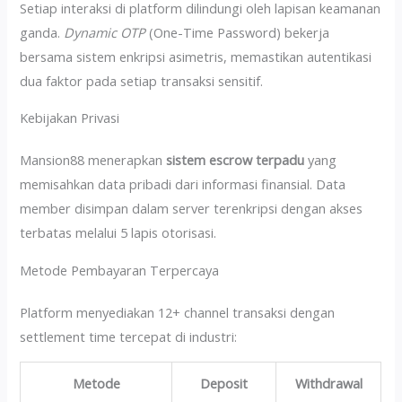
Setiap interaksi di platform dilindungi oleh lapisan keamanan
ganda.
Dynamic OTP
(One-Time Password) bekerja
bersama sistem enkripsi asimetris, memastikan autentikasi
dua faktor pada setiap transaksi sensitif.
Kebijakan Privasi
Mansion88 menerapkan
sistem escrow terpadu
yang
memisahkan data pribadi dari informasi finansial. Data
member disimpan dalam server terenkripsi dengan akses
terbatas melalui 5 lapis otorisasi.
Metode Pembayaran Terpercaya
Platform menyediakan 12+ channel transaksi dengan
settlement time tercepat di industri:
Metode
Deposit
Withdrawal