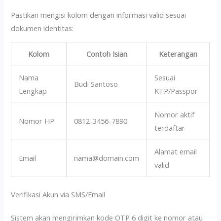
Pastikan mengisi kolom dengan informasi valid sesuai
dokumen identitas:
Kolom
Contoh Isian
Keterangan
Nama
Sesuai
Budi Santoso
Lengkap
KTP/Passpor
Nomor aktif
Nomor HP
0812-3456-7890
terdaftar
Alamat email
Email
nama@domain.com
valid
Verifikasi Akun via SMS/Email
Sistem akan mengirimkan kode OTP 6 digit ke nomor atau