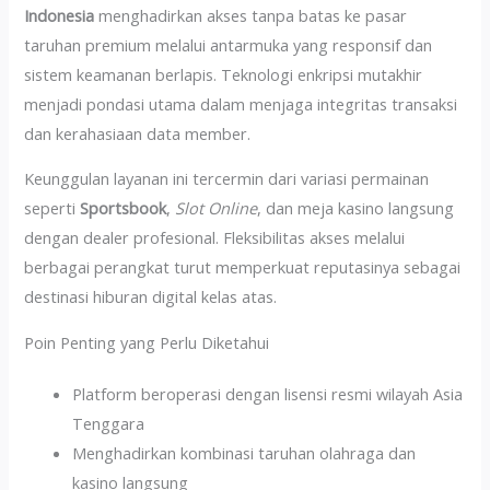
Indonesia
menghadirkan akses tanpa batas ke pasar
taruhan premium melalui antarmuka yang responsif dan
sistem keamanan berlapis. Teknologi enkripsi mutakhir
menjadi pondasi utama dalam menjaga integritas transaksi
dan kerahasiaan data member.
Keunggulan layanan ini tercermin dari variasi permainan
seperti
Sportsbook
,
Slot Online
, dan meja kasino langsung
dengan dealer profesional. Fleksibilitas akses melalui
berbagai perangkat turut memperkuat reputasinya sebagai
destinasi hiburan digital kelas atas.
Poin Penting yang Perlu Diketahui
Platform beroperasi dengan lisensi resmi wilayah Asia
Tenggara
Menghadirkan kombinasi taruhan olahraga dan
kasino langsung