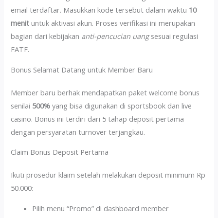
email terdaftar. Masukkan kode tersebut dalam waktu
10
menit
untuk aktivasi akun. Proses verifikasi ini merupakan
bagian dari kebijakan
anti-pencucian uang
sesuai regulasi
FATF.
Bonus Selamat Datang untuk Member Baru
Member baru berhak mendapatkan paket welcome bonus
senilai
500%
yang bisa digunakan di sportsbook dan live
casino. Bonus ini terdiri dari 5 tahap deposit pertama
dengan persyaratan turnover terjangkau.
Claim Bonus Deposit Pertama
Ikuti prosedur klaim setelah melakukan deposit minimum Rp
50.000:
Pilih menu “Promo” di dashboard member