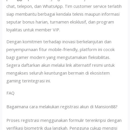
chat, telepon, dan WhatsApp. Tim customer service terlatih
siap membantu berbagai kendala teknis maupun informasi
seputar bonus harian, turnamen eksklusif, dan program
loyalitas untuk member VIP.
Dengan komitmen terhadap inovasi berkelanjutan dan
penyempurnaan fitur mobile-friendly, platform ini cocok
bagi gamer modern yang mengutamakan fleksibilitas.
Segera daftarkan akun melalui link alternatif resmi untuk
mengakses seluruh keuntungan bermain di ekosistem
gaming terintegrasi ini.
FAQ
Bagaimana cara melakukan registrasi akun di Mansion88?
Proses registrasi menggunakan formulir terenkripsi dengan
verifikasi biometrik dua langkah. Pengguna cukup mengisi