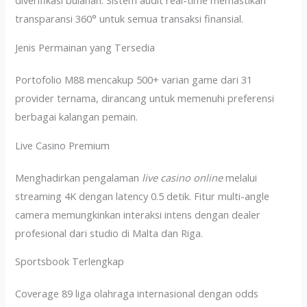
diverifikasi bulanan. Sistem audit real-time memastikan
transparansi 360° untuk semua transaksi finansial.
Jenis Permainan yang Tersedia
Portofolio M88 mencakup 500+ varian game dari 31
provider ternama, dirancang untuk memenuhi preferensi
berbagai kalangan pemain.
Live Casino Premium
Menghadirkan pengalaman
live casino online
melalui
streaming 4K dengan latency 0.5 detik. Fitur multi-angle
camera memungkinkan interaksi intens dengan dealer
profesional dari studio di Malta dan Riga.
Sportsbook Terlengkap
Coverage 89 liga olahraga internasional dengan odds