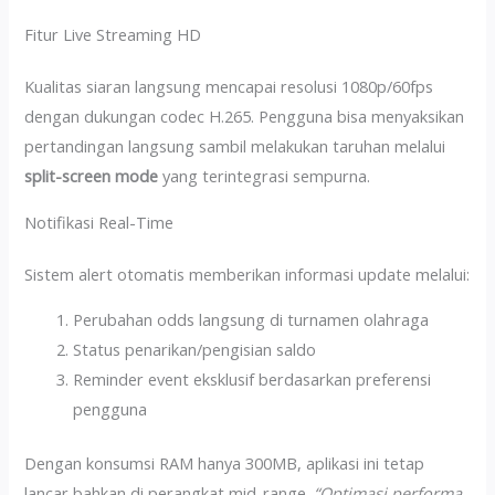
Fitur Live Streaming HD
Kualitas siaran langsung mencapai resolusi 1080p/60fps
dengan dukungan codec H.265. Pengguna bisa menyaksikan
pertandingan langsung sambil melakukan taruhan melalui
split-screen mode
yang terintegrasi sempurna.
Notifikasi Real-Time
Sistem alert otomatis memberikan informasi update melalui:
Perubahan odds langsung di turnamen olahraga
Status penarikan/pengisian saldo
Reminder event eksklusif berdasarkan preferensi
pengguna
Dengan konsumsi RAM hanya 300MB, aplikasi ini tetap
lancar bahkan di perangkat mid-range.
“Optimasi performa