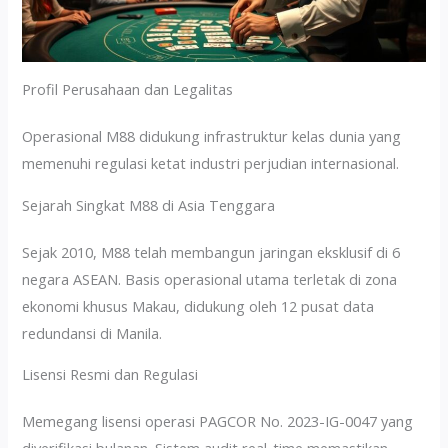
Profil Perusahaan dan Legalitas
Operasional M88 didukung infrastruktur kelas dunia yang
memenuhi regulasi ketat industri perjudian internasional.
Sejarah Singkat M88 di Asia Tenggara
Sejak 2010, M88 telah membangun jaringan eksklusif di 6
negara ASEAN. Basis operasional utama terletak di zona
ekonomi khusus Makau, didukung oleh 12 pusat data
redundansi di Manila.
Lisensi Resmi dan Regulasi
Memegang lisensi operasi PAGCOR No. 2023-IG-0047 yang