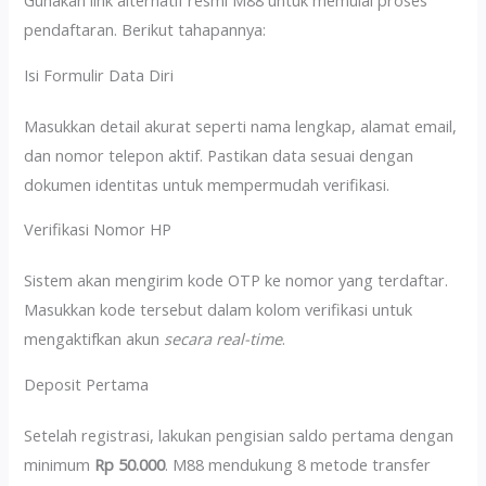
pendaftaran. Berikut tahapannya:
Isi Formulir Data Diri
Masukkan detail akurat seperti nama lengkap, alamat email,
dan nomor telepon aktif. Pastikan data sesuai dengan
dokumen identitas untuk mempermudah verifikasi.
Verifikasi Nomor HP
Sistem akan mengirim kode OTP ke nomor yang terdaftar.
Masukkan kode tersebut dalam kolom verifikasi untuk
mengaktifkan akun
secara real-time
.
Deposit Pertama
Setelah registrasi, lakukan pengisian saldo pertama dengan
minimum
Rp 50.000
. M88 mendukung 8 metode transfer