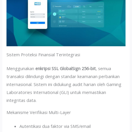
Sistem Proteksi Finansial Terintegrasi
Menggunakan
enkripsi SSL GlobalSign 256-bit
, semua
transaksi dilindungi dengan standar keamanan perbankan
internasional. Sistem ini didukung audit harian oleh Gaming
Laboratories International (GLI) untuk memastikan
integritas data.
Mekanisme Verifikasi Multi-Layer
Autentikasi dua faktor via SMS/email