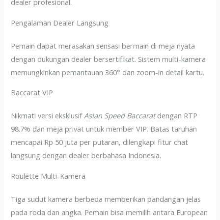
dealer profesional.
Pengalaman Dealer Langsung
Pemain dapat merasakan sensasi bermain di meja nyata
dengan dukungan dealer bersertifikat. Sistem multi-kamera
memungkinkan pemantauan 360° dan zoom-in detail kartu.
Baccarat VIP
Nikmati versi eksklusif
Asian Speed Baccarat
dengan RTP
98.7% dan meja privat untuk member VIP. Batas taruhan
mencapai Rp 50 juta per putaran, dilengkapi fitur chat
langsung dengan dealer berbahasa Indonesia.
Roulette Multi-Kamera
Tiga sudut kamera berbeda memberikan pandangan jelas
pada roda dan angka. Pemain bisa memilih antara European