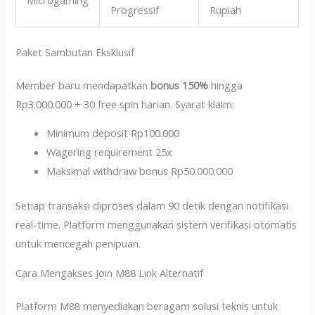
Progressif
Rupiah
Paket Sambutan Eksklusif
Member baru mendapatkan
bonus 150%
hingga
Rp3.000.000 + 30 free spin harian. Syarat klaim:
Minimum deposit Rp100.000
Wagering requirement 25x
Maksimal withdraw bonus Rp50.000.000
Setiap transaksi diproses dalam 90 detik dengan notifikasi
real-time. Platform menggunakan sistem verifikasi otomatis
untuk mencegah penipuan.
Cara Mengakses Join M88 Link Alternatif
Platform M88 menyediakan beragam solusi teknis untuk