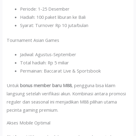
Periode: 1-25 Desember
Hadiah: 100 paket liburan ke Bali
Syarat: Turnover Rp 10 juta/bulan
Tournament Asian Games
Jadwal: Agustus-September
Total hadiah: Rp 5 miliar
Permainan: Baccarat Live & Sportsbook
Untuk
bonus member baru M88
, pengguna bisa klaim
langsung setelah verifikasi akun. Kombinasi antara promosi
reguler dan seasonal ini menjadikan M88 pilihan utama
pecinta gaming premium.
Akses Mobile Optimal