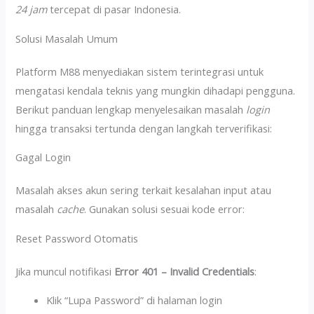
24 jam
tercepat di pasar Indonesia.
Solusi Masalah Umum
Platform M88 menyediakan sistem terintegrasi untuk
mengatasi kendala teknis yang mungkin dihadapi pengguna.
Berikut panduan lengkap menyelesaikan masalah
login
hingga transaksi tertunda dengan langkah terverifikasi:
Gagal Login
Masalah akses akun sering terkait kesalahan input atau
masalah
cache
. Gunakan solusi sesuai kode error:
Reset Password Otomatis
Jika muncul notifikasi
Error 401 – Invalid Credentials
:
Klik “Lupa Password” di halaman login