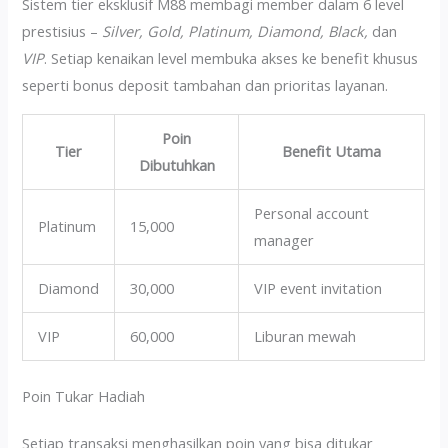
Sistem tier eksklusif M88 membagi member dalam 6 level
prestisius –
Silver, Gold, Platinum, Diamond, Black,
dan
VIP
. Setiap kenaikan level membuka akses ke benefit khusus
seperti bonus deposit tambahan dan prioritas layanan.
Poin
Tier
Benefit Utama
Dibutuhkan
Personal account
Platinum
15,000
manager
Diamond
30,000
VIP event invitation
VIP
60,000
Liburan mewah
Poin Tukar Hadiah
Setiap transaksi menghasilkan poin yang bisa ditukar