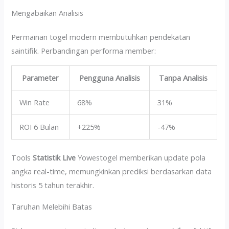
Mengabaikan Analisis
Permainan togel modern membutuhkan pendekatan
saintifik. Perbandingan performa member:
Parameter
Pengguna Analisis
Tanpa Analisis
Win Rate
68%
31%
ROI 6 Bulan
+225%
-47%
Tools
Statistik Live
Yowestogel memberikan update pola
angka real-time, memungkinkan prediksi berdasarkan data
historis 5 tahun terakhir.
Taruhan Melebihi Batas