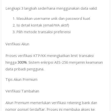
Lengkapi 3 langkah sederhana menggunakan data valid:
Masukkan username unik dan password kuat
Isi detail kontak (email/WA aktif)
Pilih metode transaksi preferensi
Verifikasi Akun
Proses verifikasi KTP/KK meningkatkan limit transaksi
hingga
300%
. Sistem enkripsi AES-256 menjamin keamanan
data pribadi pengguna.
Tips Akun Premium
Verifikasi Tambahan
Akun Premium memerlukan verifikasi rekening bank dan
nomor ponsel terdaftar. Proses ini membuka akses ke: