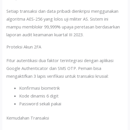
Setiap transaksi dan data pribadi dienkripsi menggunakan
algoritma AES-256 yang lolos uji militer AS. Sistem ini
mampu memblokir 99,999% upaya peretasan berdasarkan
laporan audit keamanan kuartal III 2023.
Proteksi Akun 2FA
Fitur autentikasi dua faktor terintegrasi dengan aplikasi
Google Authenticator dan SMS OTP. Pemain bisa
mengaktifkan 3 lapis verifikasi untuk transaksi krusial:
Konfirmasi biometrik
Kode dinamis 6 digit
Password sekali pakai
Kemudahan Transaksi