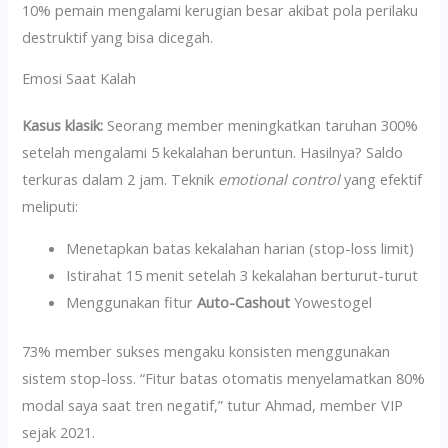
10% pemain mengalami kerugian besar akibat pola perilaku
destruktif yang bisa dicegah.
Emosi Saat Kalah
Kasus klasik:
Seorang member meningkatkan taruhan 300%
setelah mengalami 5 kekalahan beruntun. Hasilnya? Saldo
terkuras dalam 2 jam. Teknik
emotional control
yang efektif
meliputi:
Menetapkan batas kekalahan harian (stop-loss limit)
Istirahat 15 menit setelah 3 kekalahan berturut-turut
Menggunakan fitur
Auto-Cashout
Yowestogel
73% member sukses mengaku konsisten menggunakan
sistem stop-loss. “Fitur batas otomatis menyelamatkan 80%
modal saya saat tren negatif,” tutur Ahmad, member VIP
sejak 2021.