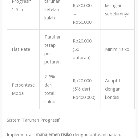
Progresif
taruhan
Rp30.000
kerugian
1-3-5
setelah
→
sebelumnya
kalah
Rp50.000
Taruhan
Rp20.000
tetap
Flat Rate
(50
Minim risiko
per
putaran)
putaran
2-5%
Rp20.000
Adaptif
Persentase
dari
(5% dari
dengan
Modal
total
Rp400.000)
kondisi
saldo
Sistem Taruhan Progresif
Implementasi
manajemen risiko
dengan batasan harian: