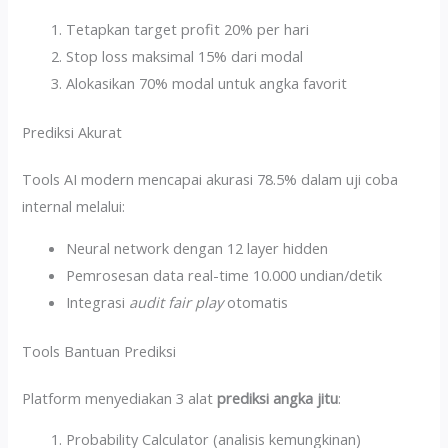
Tetapkan target profit 20% per hari
Stop loss maksimal 15% dari modal
Alokasikan 70% modal untuk angka favorit
Prediksi Akurat
Tools AI modern mencapai akurasi 78.5% dalam uji coba
internal melalui:
Neural network dengan 12 layer hidden
Pemrosesan data real-time 10.000 undian/detik
Integrasi
audit fair play
otomatis
Tools Bantuan Prediksi
Platform menyediakan 3 alat
prediksi angka jitu
:
Probability Calculator (analisis kemungkinan)