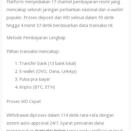
Platform menyediakan 17 channel pembayaran resmi yang
mencakup seluruh jaringan perbankan nasional dan
e-wallet
populer. Proses deposit dan WD selesai dalam 55 detik
hingga 4 menit 37 detik berdasarkan data transaksi riil.
Metode Pembayaran Lengkap
Pilihan transaksi mencakup:
Transfer bank (13 bank lokal)
E-wallet (OVO, Dana, LinkAja)
Pulsa pra-bayar
Kripto (BTC, ETH)
Proses WD Cepat
Withdrawal diproses dalam 114 detik rata-rata dengan
sistem auto-approval 24/7. Syarat pencairan dana
menggunakan
transaksi instan
tanpa perlu verifikasi manual