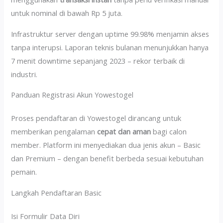
untuk nominal di bawah Rp 5 juta.
Infrastruktur server dengan uptime 99.98% menjamin akses
tanpa interupsi. Laporan teknis bulanan menunjukkan hanya
7 menit downtime sepanjang 2023 – rekor terbaik di
industri.
Panduan Registrasi Akun Yowestogel
Proses pendaftaran di Yowestogel dirancang untuk
memberikan pengalaman
cepat dan aman
bagi calon
member. Platform ini menyediakan dua jenis akun – Basic
dan Premium – dengan benefit berbeda sesuai kebutuhan
pemain.
Langkah Pendaftaran Basic
Isi Formulir Data Diri