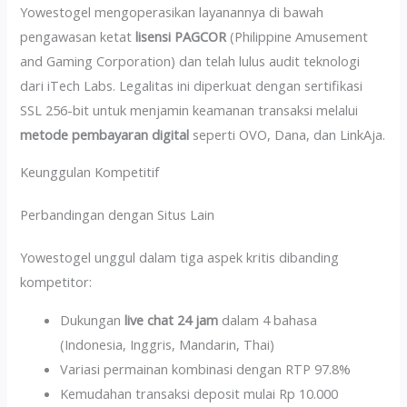
Yowestogel mengoperasikan layanannya di bawah
pengawasan ketat
lisensi PAGCOR
(Philippine Amusement
and Gaming Corporation) dan telah lulus audit teknologi
dari iTech Labs. Legalitas ini diperkuat dengan sertifikasi
SSL 256-bit untuk menjamin keamanan transaksi melalui
metode pembayaran digital
seperti OVO, Dana, dan LinkAja.
Keunggulan Kompetitif
Perbandingan dengan Situs Lain
Yowestogel unggul dalam tiga aspek kritis dibanding
kompetitor:
Dukungan
live chat 24 jam
dalam 4 bahasa
(Indonesia, Inggris, Mandarin, Thai)
Variasi permainan kombinasi dengan RTP 97.8%
Kemudahan transaksi deposit mulai Rp 10.000