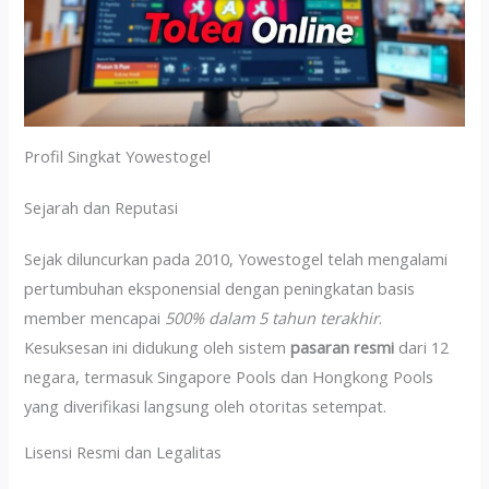
Profil Singkat Yowestogel
Sejarah dan Reputasi
Sejak diluncurkan pada 2010, Yowestogel telah mengalami
pertumbuhan eksponensial dengan peningkatan basis
member mencapai
500% dalam 5 tahun terakhir
.
Kesuksesan ini didukung oleh sistem
pasaran resmi
dari 12
negara, termasuk Singapore Pools dan Hongkong Pools
yang diverifikasi langsung oleh otoritas setempat.
Lisensi Resmi dan Legalitas