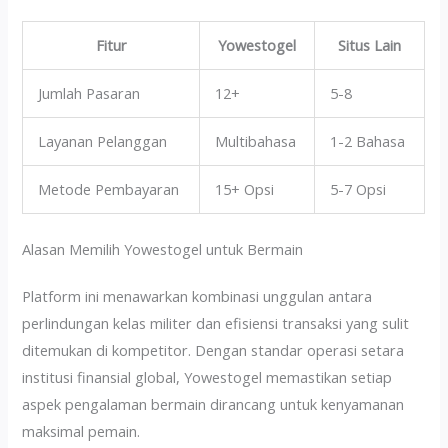
Fitur
Yowestogel
Situs Lain
Jumlah Pasaran
12+
5-8
Layanan Pelanggan
Multibahasa
1-2 Bahasa
Metode Pembayaran
15+ Opsi
5-7 Opsi
Alasan Memilih Yowestogel untuk Bermain
Platform ini menawarkan kombinasi unggulan antara
perlindungan kelas militer dan efisiensi transaksi yang sulit
ditemukan di kompetitor. Dengan standar operasi setara
institusi finansial global, Yowestogel memastikan setiap
aspek pengalaman bermain dirancang untuk kenyamanan
maksimal pemain.