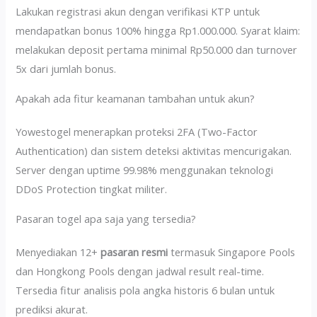
Lakukan registrasi akun dengan verifikasi KTP untuk
mendapatkan bonus 100% hingga Rp1.000.000. Syarat klaim:
melakukan deposit pertama minimal Rp50.000 dan turnover
5x dari jumlah bonus.
Apakah ada fitur keamanan tambahan untuk akun?
Yowestogel menerapkan proteksi 2FA (Two-Factor
Authentication) dan sistem deteksi aktivitas mencurigakan.
Server dengan uptime 99.98% menggunakan teknologi
DDoS Protection tingkat militer.
Pasaran togel apa saja yang tersedia?
Menyediakan 12+
pasaran resmi
termasuk Singapore Pools
dan Hongkong Pools dengan jadwal result real-time.
Tersedia fitur analisis pola angka historis 6 bulan untuk
prediksi akurat.