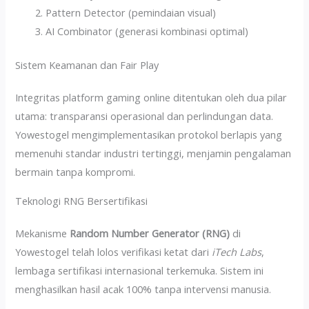
Pattern Detector (pemindaian visual)
AI Combinator (generasi kombinasi optimal)
Sistem Keamanan dan Fair Play
Integritas platform gaming online ditentukan oleh dua pilar
utama: transparansi operasional dan perlindungan data.
Yowestogel mengimplementasikan protokol berlapis yang
memenuhi standar industri tertinggi, menjamin pengalaman
bermain tanpa kompromi.
Teknologi RNG Bersertifikasi
Mekanisme
Random Number Generator (RNG)
di
Yowestogel telah lolos verifikasi ketat dari
iTech Labs
,
lembaga sertifikasi internasional terkemuka. Sistem ini
menghasilkan hasil acak 100% tanpa intervensi manusia.