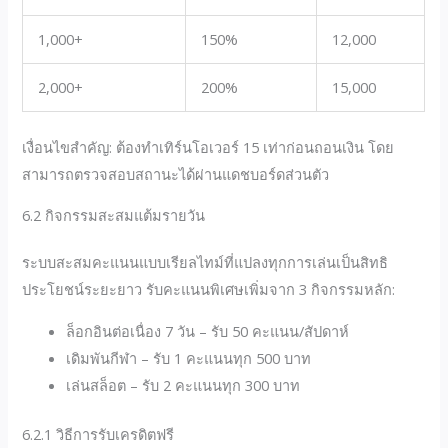
1,000+
150%
12,000
2,000+
200%
15,000
เงื่อนไขสำคัญ: ต้องทำเทิร์นโอเวอร์ 15 เท่าก่อนถอนเงิน โดย
สามารถตรวจสอบสถานะได้ผ่านแดชบอร์ดส่วนตัว
6.2 กิจกรรมสะสมแต้มรายวัน
ระบบสะสมคะแนนแบบเรียลไทม์ที่แปลงทุกการเล่นเป็นสิทธิ
ประโยชน์ระยะยาว รับคะแนนพิเศษเพิ่มจาก 3 กิจกรรมหลัก:
ล็อกอินต่อเนื่อง 7 วัน – รับ 50 คะแนน/สัปดาห์
เดิมพันกีฬา – รับ 1 คะแนนทุก 500 บาท
เล่นสล็อต – รับ 2 คะแนนทุก 300 บาท
6.2.1 วิธีการรับเครดิตฟรี