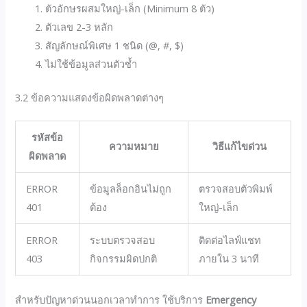
ตัวอักษรผสมใหญ่-เล็ก (Minimum 8 ตัว)
ตัวเลข 2-3 หลัก
สัญลักษณ์พิเศษ 1 ชนิด (@, #, $)
ไม่ใช้ข้อมูลส่วนตัวซ้ำ
3.2 ข้อความแสดงข้อผิดพลาดต่างๆ
รหัสข้อ
ความหมาย
วิธีแก้ไขด่วน
ผิดพลาด
ERROR
ข้อมูลล็อกอินไม่ถูก
ตรวจสอบตัวพิมพ์
401
ต้อง
ใหญ่-เล็ก
ERROR
ระบบตรวจสอบ
ติดต่อไลฟ์แชท
403
กิจกรรมผิดปกติ
ภายใน 3 นาที
สำหรับปัญหาด่วนนอกเวลาทำการ ใช้บริการ
Emergency