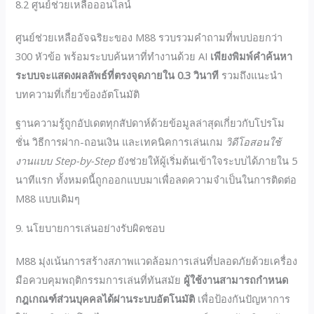
8.2 ศูนย์ช่วยเหลือออนไลน์
ศูนย์ช่วยเหลืออัจฉริยะของ M88 รวบรวมคำถามที่พบบ่อยกว่า
300 หัวข้อ พร้อมระบบค้นหาที่ทำงานด้วย AI
เพียงพิมพ์คำค้นหา
ระบบจะแสดงผลลัพธ์ที่ตรงจุดภายใน 0.3 วินาที
รวมถึงแนะนำ
บทความที่เกี่ยวข้องอัตโนมัติ
ฐานความรู้ถูกอัปเดตทุกสัปดาห์ด้วยข้อมูลล่าสุดเกี่ยวกับโปรโม
ชั่น วิธีการฝาก-ถอนเงิน และเทคนิคการเล่นเกม
วิดีโอสอนใช้
งานแบบ Step-by-Step
ยังช่วยให้ผู้เริ่มต้นเข้าใจระบบได้ภายใน 5
นาทีแรก ทั้งหมดนี้ถูกออกแบบมาเพื่อลดความจำเป็นในการติดต่อ
M88 แบบเดิมๆ
9. นโยบายการเล่นอย่างรับผิดชอบ
M88 มุ่งเน้นการสร้างสภาพแวดล้อมการเล่นที่ปลอดภัยด้วยเครื่อง
มือควบคุมพฤติกรรมการเล่นที่ทันสมัย
ผู้ใช้งานสามารถกำหนด
กฎเกณฑ์ส่วนบุคคลได้ผ่านระบบอัตโนมัติ
เพื่อป้องกันปัญหาการ