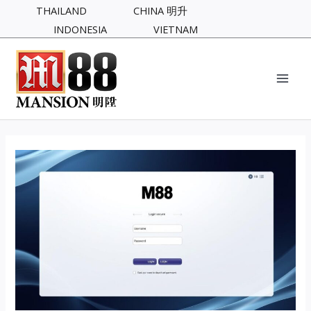
Skip
THAILAND
CHINA 明升
to
INDONESIA
VIETNAM
content
MAI
MEN