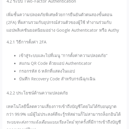
4.2 ระบบ Two-Factor Authentication
เพิ่มชั้นความปลอดภัยพิเศษด้วยการยืนยันตัวตนสองขั้นตอน
(2FA) ที่ผสานรวมกับอุปกรณ์ส่วนตัวของผู้ใช้ ทำงานร่วมกับ
แอปพลิเคชันยอดนิยมอย่าง Google Authenticator หรือ Authy
4.2.1 วิธีการตั้งค่า 2FA
เข้าสู่ระบบและไปที่เมนู “การตั้งค่าความปลอดภัย”
สแกน QR Code ด้วยแอป Authenticator
กรอกรหัส 6 หลักที่แสดงในแอป
บันทึก Recovery Code สำหรับกรณีฉุกเฉิน
4.2.2 ประโยชน์ด้านความปลอดภัย
เทคโนโลยีนี้ลดความเสี่ยงการเข้าถึงบัญชีโดยไม่ได้รับอนุญาต
กว่า 99.9% แม้ผู้ไม่ประสงค์ดีจะรู้รหัสผ่านก็ไม่สามารถล็อกอินได้
ระบบจะส่งการแจ้งเตือนแบบเรียลไทม์
ทุกครั้งที่มีการเข้าถึงบัญชี