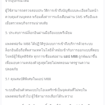
จากอุปกรณ์ใหม่
ผู้ใช้สามารถตรวจสอบประวัติการเข้าถึงบัญชีแบบละเอียดในหน้า
ควบคุมส่วนบุคคล พร้อมตั้งค่าการแจ้งเตือนผ่าน SMS หรืออีเมล
เมื่อตรวจพบกิจกรรมน่าสงสัย
5. ประสบการณ์ล็อกอินผ่านมือถือแบบพรีเมียม
แพลตฟอร์ม M88 ได้ปฏิวัติรูปแบบการเข้าถึงบริการด้วยระบบ
ล็อกอินมือถือที่ผสานเทคโนโลยีล้ำสมัยเข้ากับการออกแบบที่ตอบ
โจทย์ผู้ใช้ยุคดิจิทัล ทุกการเชื่อมต่อผ่าน
แอป M88
ถูกพัฒนาขึ้น
เพื่อมอบความคล่องตัวสูงสุดโดยไม่ลดทอนมาตรฐานความ
ปลอดภัย
5.1 คุณสมบัติพิเศษในแอป M88
ระบบยืนยันตัวตนแบบไบโอเมตริกซ์เป็นจุดเด่นที่ไม่พบใน
แพลตฟอร์มทั่วไป ผู้ใช้สามารถเลือกได้ระหว่าง: