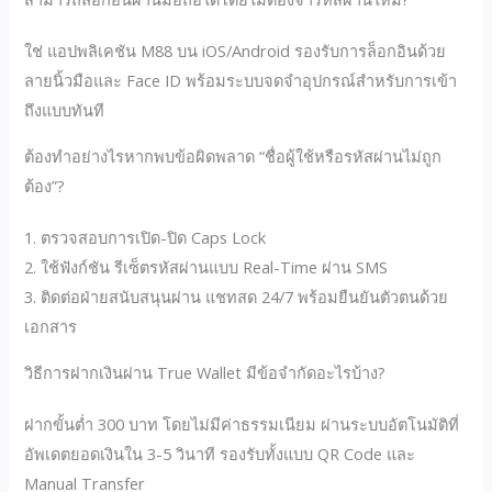
ใช่ แอปพลิเคชัน M88 บน iOS/Android รองรับการล็อกอินด้วย
ลายนิ้วมือและ Face ID พร้อมระบบจดจำอุปกรณ์สำหรับการเข้า
ถึงแบบทันที
ต้องทำอย่างไรหากพบข้อผิดพลาด “ชื่อผู้ใช้หรือรหัสผ่านไม่ถูก
ต้อง”?
1. ตรวจสอบการเปิด-ปิด Caps Lock
2. ใช้ฟังก์ชัน รีเซ็ตรหัสผ่านแบบ Real-Time ผ่าน SMS
3. ติดต่อฝ่ายสนับสนุนผ่าน แชทสด 24/7 พร้อมยืนยันตัวตนด้วย
เอกสาร
วิธีการฝากเงินผ่าน True Wallet มีข้อจำกัดอะไรบ้าง?
ฝากขั้นต่ำ 300 บาท โดยไม่มีค่าธรรมเนียม ผ่านระบบอัตโนมัติที่
อัพเดตยอดเงินใน 3-5 วินาที รองรับทั้งแบบ QR Code และ
Manual Transfer