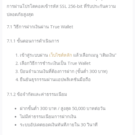
การผ่านโปรโตคอลเข้ารหัส SSL 256-bit ที่รับประกันความ
ปลอดภัยสูงสุด
7.1 วิธีการฝากเงินผ่าน True Wallet
7.1.1 ขั้นตอนการดำเนินการ
เข้าสู่ระบบผ่าน
เว็บไซต์หลัก
แล้วเลือกเมนู “เติมเงิน”
เลือกวิธีการชำระเงินเป็น True Wallet
ป้อนจำนวนเงินที่ต้องการฝาก (ขั้นต่ำ 300 บาท)
ยืนยันธุรกรรมผ่านแอปพลิเคชันมือถือ
7.1.2 ข้อจำกัดและค่าธรรมเนียม
ฝากขั้นต่ำ 300 บาท / สูงสุด 50,000 บาทต่อวัน
ไม่มีค่าธรรมเนียมการฝากเงิน
ระบบอัปเดตยอดเงินทันทีภายใน 30 วินาที