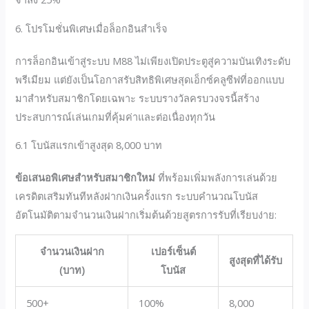
6. โปรโมชั่นพิเศษเมื่อล็อกอินสำเร็จ
การล็อกอินเข้าสู่ระบบ M88 ไม่เพียงเปิดประตูสู่ความบันเทิงระดับ
พรีเมียม แต่ยังเป็นโอกาสรับสิทธิพิเศษสุดเอ็กซ์คลูซีฟที่ออกแบบ
มาสำหรับสมาชิกโดยเฉพาะ ระบบรางวัลครบวงจรนี้สร้าง
ประสบการณ์เล่นเกมที่คุ้มค่าและต่อเนื่องทุกวัน
6.1 โบนัสแรกเข้าสูงสุด 8,000 บาท
ข้อเสนอพิเศษสำหรับสมาชิกใหม่
ที่พร้อมเพิ่มพลังการเล่นด้วย
เครดิตเสริมทันทีหลังฝากเงินครั้งแรก ระบบคำนวณโบนัส
อัตโนมัติตามจำนวนเงินฝากเริ่มต้นด้วยสูตรการรับที่เรียบง่าย:
จำนวนเงินฝาก
เปอร์เซ็นต์
สูงสุดที่ได้รับ
(บาท)
โบนัส
500+
100%
8,000