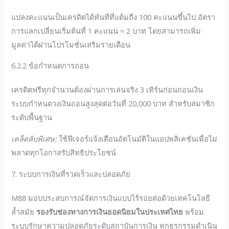
แปลงคะแนนเป็นเครดิตได้ทันทีที่แต้มถึง 100 คะแนนขึ้นไป อัตรา
การแลกเปลี่ยนเริ่มต้นที่ 1 คะแนน = 2 บาท โดยสามารถเพิ่ม
มูลค่าได้ผ่านโปรโมชั่นเสริมรายเดือน
6.2.2 ข้อกำหนดการถอน
เครดิตฟรีทุกจำนวนต้องผ่านการเล่นจริง 3 เทิร์นก่อนถอนเงิน
ระบบกำหนดวงเงินถอนสูงสุดต่อวันที่ 20,000 บาท สำหรับสมาชิก
ระดับพื้นฐาน
เคล็ดลับพิเศษ:
ใช้ฟีเจอร์แจ้งเตือนอัตโนมัติในแอปพลิเคชันเพื่อไม่
พลาดทุกโอกาสรับสิทธิประโยชน์
7. ระบบการเงินที่รวดเร็วและปลอดภัย
M88 มอบประสบการณ์จัดการเงินแบบไร้รอยต่อด้วยเทคโนโลยี
ล้ำสมัย
รองรับช่องทางการเงินยอดนิยมในประเทศไทย
พร้อม
ระบบรักษาความปลอดภัยระดับสถาบันการเงิน ทุกธุรกรรมดำเนิน