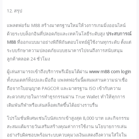
12. สรุป
แพลตฟอร์ม M88 สร้างมาตรฐานใหม่ให้วงการเกมมิ่งออนไลน์
ด้วยระบบล็อกอินที่ปลอดภัยและเทคโนโลยีระดับสูง
ประสบการณ์
M88
ที่ออกแบบมาอย่างพิถีพิถันตอบโจทย์ผู้ใช้งานทุกระดับ ตั้งแต่
ระบบรักษาความปลอดภัยแบบธนาคารไปจนถึงการสนับสนุน
ลูกค้าตลอด 24 ชั่วโมง
ผู้เล่นสามารถเข้าถึงบริการพรีเมียมได้ผ่าน
www m88 com login
ทั้งบนเดสก์ท็อปและมือถือ แพลตฟอร์มนี้ผสมผสานความน่าเชื่อ
ถือจากใบอนุญาต PAGCOR และมาตรฐาน ISO เข้ากับความ
สะดวกสบายในการทำธุรกรรมผ่าน True Wallet ทำให้ทุกการ
เดิมพันกีฬาหรือเล่นสล็อตเกิดขึ้นได้อย่างราบรื่น
โปรโมชั่นพิเศษเช่นโบนัสแรกเข้าสูงสุด 8,000 บาท และกิจกรรม
สะสมแต้มรายวันเสริมสร้างคุณค่าการใช้งาน นโยบายการเล่น
อย่างรับผิดชอบพร้อมระบบควบคุมวงเงินแสดงถึงความใส่ใจใน