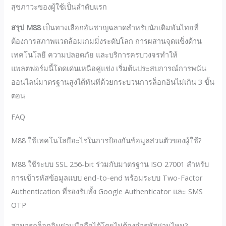
สุขภาวะของผู้ใช้เป็นลำดับแรก
สรุป M88
เป็นทางเลือกอันชาญฉลาดสำหรับนักเดิมพันไทยที่
ต้องการสภาพแวดล้อมเกมมิ่งระดับโลก การผสานจุดแข็งด้าน
เทคโนโลยี ความปลอดภัย และบริการครบวงจรทำให้
แพลตฟอร์มนี้โดดเด่นเหนือคู่แข่ง เริ่มต้นประสบการณ์การพนัน
ออนไลน์มาตรฐานสูงได้ทันทีด้วยกระบวนการล็อกอินไม่เกิน 3 ขั้น
ตอน
FAQ
M88 ใช้เทคโนโลยีอะไรในการป้องกันข้อมูลส่วนตัวของผู้ใช้?
M88 ใช้ระบบ SSL 256-bit ร่วมกับมาตรฐาน ISO 27001 สำหรับ
การเข้ารหัสข้อมูลแบบ end-to-end พร้อมระบบ Two-Factor
Authentication ที่รองรับทั้ง Google Authenticator และ SMS
OTP
สามารถล็อกอินผ่านมือถือได้โดยไม่ต้องจำรหัสผ่านไหม?