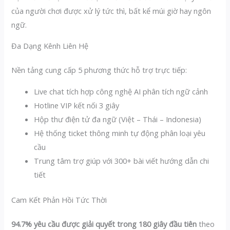
của người chơi được xử lý tức thì, bất kể múi giờ hay ngôn
ngữ.
Đa Dạng Kênh Liên Hệ
Nền tảng cung cấp 5 phương thức hỗ trợ trực tiếp:
Live chat tích hợp công nghệ AI phân tích ngữ cảnh
Hotline VIP kết nối 3 giây
Hộp thư điện tử đa ngữ (Việt – Thái – Indonesia)
Hệ thống ticket thông minh tự động phân loại yêu
cầu
Trung tâm trợ giúp với 300+ bài viết hướng dẫn chi
tiết
Cam Kết Phản Hồi Tức Thời
94.7% yêu cầu được giải quyết trong 180 giây đầu tiên
theo