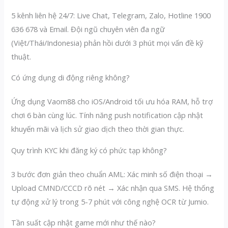
5 kênh liên hệ 24/7: Live Chat, Telegram, Zalo, Hotline 1900
636 678 và Email. Đội ngũ chuyên viên đa ngữ
(Việt/Thái/Indonesia) phản hồi dưới 3 phút mọi vấn đề kỹ
thuật.
Có ứng dụng di động riêng không?
Ứng dụng Vaom88 cho iOS/Android tối ưu hóa RAM, hỗ trợ
chơi 6 bàn cùng lúc. Tính năng push notification cập nhật
khuyến mãi và lịch sử giao dịch theo thời gian thực.
Quy trình KYC khi đăng ký có phức tạp không?
3 bước đơn giản theo chuẩn AML: Xác minh số điện thoại →
Upload CMND/CCCD rõ nét → Xác nhận qua SMS. Hệ thống
tự động xử lý trong 5-7 phút với công nghệ OCR từ Jumio.
Tần suất cập nhật game mới như thế nào?