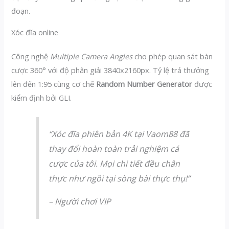
đoạn.
Xóc đĩa online
Công nghệ
Multiple Camera Angles
cho phép quan sát bàn
cược 360° với độ phân giải 3840x2160px. Tỷ lệ trả thưởng
lên đến 1:95 cùng cơ chế
Random Number Generator
được
kiểm định bởi GLI.
“Xóc đĩa phiên bản 4K tại Vaom88 đã
thay đổi hoàn toàn trải nghiệm cá
cược của tôi. Mọi chi tiết đều chân
thực như ngồi tại sòng bài thực thụ!”
– Người chơi VIP