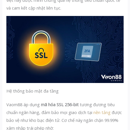
và cam kết cập nhật liên tục.
Hệ thống bảo mật đa tầng
Vaom88 áp dụng
mã hóa SSL 256-bit
tương đương tiêu
chuẩn ngân hàng, đảm bảo mọi giao dịch tại
nền tảng
được
bảo vệ như kho bạc điện tử. Cơ chế này ngăn chặn 99.99%
xâm nhập trái phép nhờ: