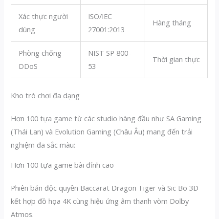
Xác thực người
ISO/IEC
Hàng tháng
dùng
27001:2013
Phòng chống
NIST SP 800-
Thời gian thực
DDoS
53
Kho trò chơi đa dạng
Hơn 100 tựa game từ các studio hàng đầu như SA Gaming
(Thái Lan) và Evolution Gaming (Châu Âu) mang đến trải
nghiệm đa sắc màu:
Hơn 100 tựa game bài đỉnh cao
Phiên bản độc quyền Baccarat Dragon Tiger và Sic Bo 3D
kết hợp đồ họa 4K cùng hiệu ứng âm thanh vòm Dolby
Atmos.