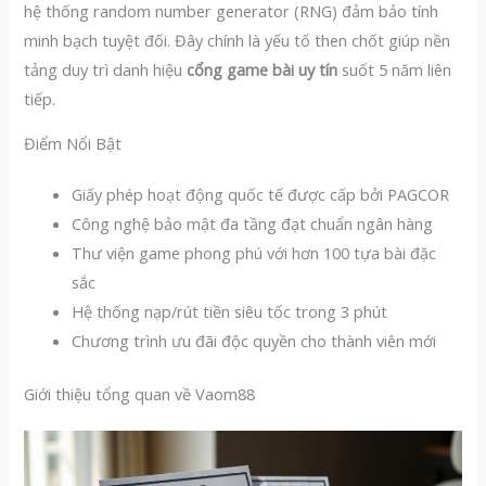
hệ thống random number generator (RNG) đảm bảo tính
minh bạch tuyệt đối. Đây chính là yếu tố then chốt giúp nền
tảng duy trì danh hiệu
cổng game bài uy tín
suốt 5 năm liên
tiếp.
Điểm Nổi Bật
Giấy phép hoạt động quốc tế được cấp bởi PAGCOR
Công nghệ bảo mật đa tầng đạt chuẩn ngân hàng
Thư viện game phong phú với hơn 100 tựa bài đặc
sắc
Hệ thống nạp/rút tiền siêu tốc trong 3 phút
Chương trình ưu đãi độc quyền cho thành viên mới
Giới thiệu tổng quan về Vaom88