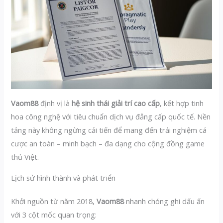
Vaom88
định vị là
hệ sinh thái giải trí cao cấp
, kết hợp tinh
hoa công nghệ với tiêu chuẩn dịch vụ đẳng cấp quốc tế. Nền
tảng này không ngừng cải tiến để mang đến trải nghiệm cá
cược an toàn – minh bạch – đa dạng cho cộng đồng game
thủ Việt.
Lịch sử hình thành và phát triển
Khởi nguồn từ năm 2018,
Vaom88
nhanh chóng ghi dấu ấn
với 3 cột mốc quan trọng: