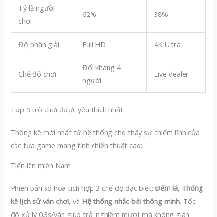
Tỷ lệ người
62%
38%
chơi
Độ phân giải
Full HD
4K Ultra
Đối kháng 4
Chế độ chơi
Live dealer
người
Top 5 trò chơi được yêu thích nhất
Thống kê mới nhất từ hệ thống cho thấy sự chiếm lĩnh của
các tựa game mang tính chiến thuật cao:
Tiến lên miền Nam
Phiên bản số hóa tích hợp 3 chế độ đặc biệt:
Đếm lá
,
Thống
kê lịch sử ván chơi
, và
Hệ thống nhắc bài thông minh
. Tốc
độ xử lý 0.3s/ván giúp trải nghiệm mượt mà không gián