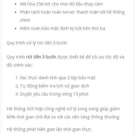
Mã hóa 256-bit cho mọi dữ liệu nhạy cảm
Phân tách hoàn toàn server thanh toán với hệ thống
chính
Kiểm toán bảo mật định kỳ bởi bên thứ ba
Quy trình xử lý rút tiền 3 bước
Quy trình
rút tiền 3 bước
được thiết kế để tối ưu tốc độ và
độ chính xác:
Xác thực danh tính qua 2 lớp bảo mật
Tự động kiểm tra lịch sử giao dịch
Duyệt yêu cầu trong vòng 15 phút
Hệ thống tích hợp công nghệ xử lý song song giúp giảm
80% thời gian chờ đợi so với các nền tảng thông thường.
Hệ thống phát hiện gian lận thời gian thực