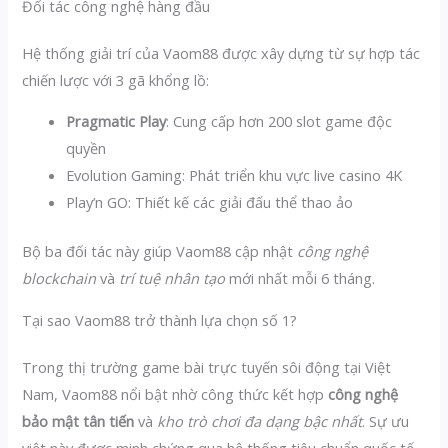
Đối tác công nghệ hàng đầu
Hệ thống giải trí của Vaom88 được xây dựng từ sự hợp tác
chiến lược với 3 gã khổng lồ:
Pragmatic Play
: Cung cấp hơn 200 slot game độc
quyền
Evolution Gaming: Phát triển khu vực live casino 4K
Play’n GO: Thiết kế các giải đấu thể thao ảo
Bộ ba đối tác này giúp Vaom88 cập nhật
công nghệ
blockchain
và
trí tuệ nhân tạo
mới nhất mỗi 6 tháng.
Tại sao Vaom88 trở thành lựa chọn số 1?
Trong thị trường game bài trực tuyến sôi động tại Việt
Nam, Vaom88 nổi bật nhờ công thức kết hợp
công nghệ
bảo mật tân tiến
và
kho trò chơi đa dạng bậc nhất
. Sự ưu
việt này được minh chứng qua hệ thống tiêu chuẩn quốc tế