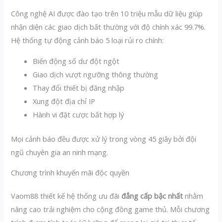
Công nghệ AI được đào tạo trên 10 triệu mẫu dữ liệu giúp
nhận diện các giao dịch bất thường với độ chính xác 99.7%.
Hệ thống tự động cảnh báo 5 loại rủi ro chính:
Biến động số dư đột ngột
Giao dịch vượt ngưỡng thông thường
Thay đổi thiết bị đăng nhập
Xung đột địa chỉ IP
Hành vi đặt cược bất hợp lý
Mọi cảnh báo đều được xử lý trong vòng 45 giây bởi đội
ngũ chuyên gia an ninh mạng.
Chương trình khuyến mãi độc quyền
Vaom88 thiết kế hệ thống ưu đãi
đẳng cấp bậc nhất
nhằm
nâng cao trải nghiệm cho cộng đồng game thủ. Mỗi chương