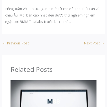
Hàng tuần với 2-3 tựa game mới từ các đối tác Thái Lan và
châu Âu. Mọi bản cập nhật đều được thử nghiệm nghiêm
ngặt bởi BMM Testlabs trước khi ra mắt.
←
Previous Post
Next Post
→
Related Posts