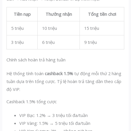
Tiền nạp
Thưởng nhận
Tổng tiền chơi
5 triệu
10 triệu
15 triệu
3 triệu
6 triệu
9 triệu
Chính sách hoàn trả hàng tuần
Hệ thống tính toán
cashback 1.5%
tự động mỗi thứ 2 hàng
tuần dựa trên tổng cược. Tỷ lệ hoàn trả tăng dần theo cấp
độ VIP:
Cashback 1.5% tổng cược
VIP Bạc: 1.2% → 3 triệu tối đa/tuần
VIP Vàng: 1.5% → 5 triệu tối đa/tuần
VIP Kim Cương: 2% → Không giới hạn