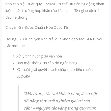
báo cáo hiệu suất quý III/2024. Cơ chế ưu tiên tự động phân
luồng các trường hợp khẩn cấp liên quan đến giao dịch lên
đầu hệ thống.
Chuyên Gia Được Chuẩn Hóa Quốc Tế
Đội ngũ 200+ chuyên viên trải qua khóa đào tạo GLI-19 với
các module:
Xử lý tình huống đa văn hóa
Bảo mật thông tin cấp độ ngân hàng
Kỹ thuật giải quyết tranh chấp theo tiêu chuẩn
ECOGRA
“Mỗi tương tác với khách hàng là cơ hội
để nâng tầm trải nghiệm giải trí cao
cấp” – Nguyên tắc vàng trong quy trình