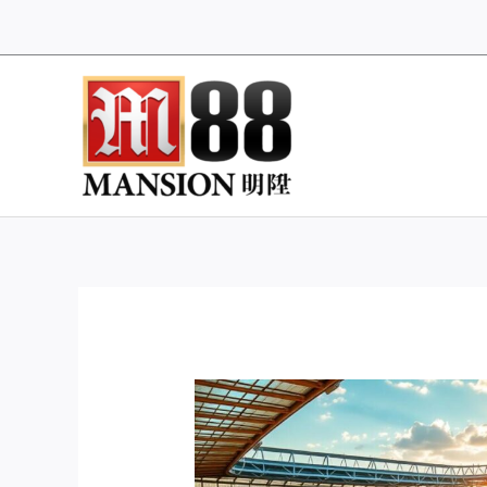
Skip
to
content