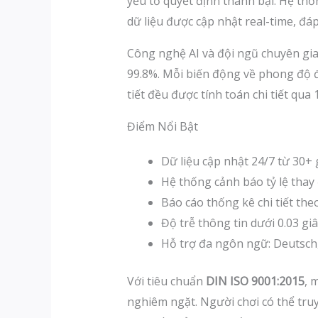
yếu tố quyết định thành bại. Hệ thố
dữ liệu được cập nhật real-time, đá
Công nghệ AI và đội ngũ chuyên gia
99.8%. Mỗi biến động về phong độ đ
tiết đều được tính toán chi tiết qua 
Điểm Nổi Bật
Dữ liệu cập nhật 24/7 từ 30+ 
Hệ thống cảnh báo tỷ lệ thay
Báo cáo thống kê chi tiết the
Độ trễ thông tin dưới 0.03 gi
Hỗ trợ đa ngôn ngữ: Deutsch,
Với tiêu chuẩn
DIN ISO 9001:2015
, 
nghiêm ngặt. Người chơi có thể tru