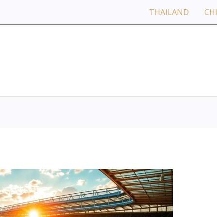
THAILAND
CH