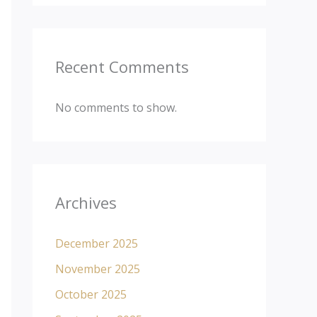
Recent Comments
No comments to show.
Archives
December 2025
November 2025
October 2025