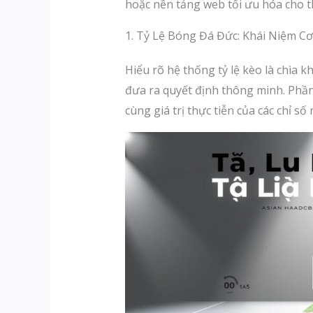
hoặc nền tảng web tối ưu hóa cho th
1. Tỷ Lệ Bóng Đá Đức: Khái Niệm 
Hiểu rõ hệ thống tỷ lệ kèo là chìa 
đưa ra quyết định thông minh. Phần
cùng giá trị thực tiễn của các chỉ s