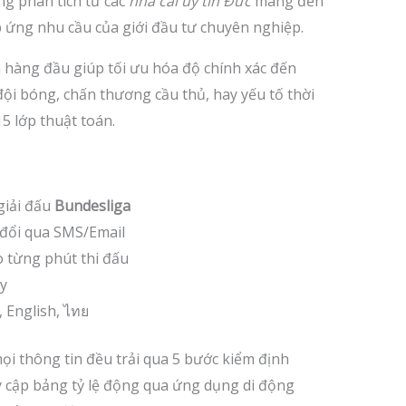
ng phân tích từ các
nhà cái uy tín Đức
mang đến
p ứng nhu cầu của giới đầu tư chuyên nghiệp.
 hàng đầu giúp tối ưu hóa độ chính xác đến
ội bóng, chấn thương cầu thủ, hay yếu tố thời
15 lớp thuật toán.
giải đấu
Bundesliga
 đổi qua SMS/Email
o từng phút thi đấu
ây
 English, ไทย
mọi thông tin đều trải qua 5 bước kiểm định
y cập bảng tỷ lệ động qua ứng dụng di động