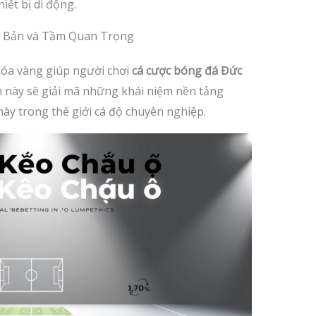
iết bị di động.
Cơ Bản và Tầm Quan Trọng
khóa vàng giúp người chơi
cá cược bóng đá Đức
 này sẽ giải mã những khái niệm nền tảng
ố này trong thế giới cá độ chuyên nghiệp.