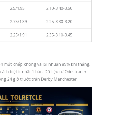
2.5/1.95
2.10-3.40-3.60
2.75/1.89
2.25-3.30-3.20
2.25/1.91
2.35-3.10-3.45
ện mức chấp không và lợi nhuận 89% khi thắng.
 cách biệt ít nhất 1 bàn. Dữ liệu từ Oddstrader
rong 24 giờ trước trận Derby Manchester.