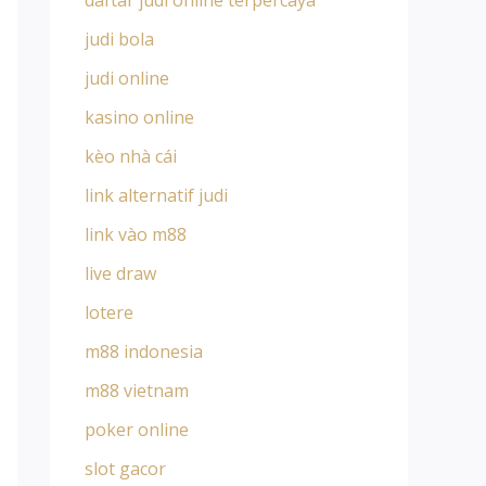
daftar judi online terpercaya
judi bola
judi online
kasino online
kèo nhà cái
link alternatif judi
link vào m88
live draw
lotere
m88 indonesia
m88 vietnam
poker online
slot gacor