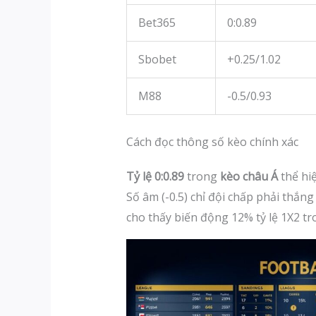
Bet365
0:0.89
Sbobet
+0.25/1.02
M88
-0.5/0.93
Cách đọc thông số kèo chính xác
Tỷ lệ 0:0.89
trong
kèo châu Á
thể hi
Số âm (-0.5) chỉ đội chấp phải thắng
cho thấy biến động 12% tỷ lệ 1X2 t