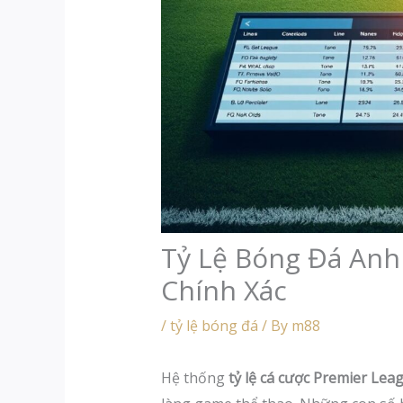
Tỷ Lệ Bóng Đá Anh
Chính Xác
/
tỷ lệ bóng đá
/ By
m88
Hệ thống
tỷ lệ cá cược Premier Lea