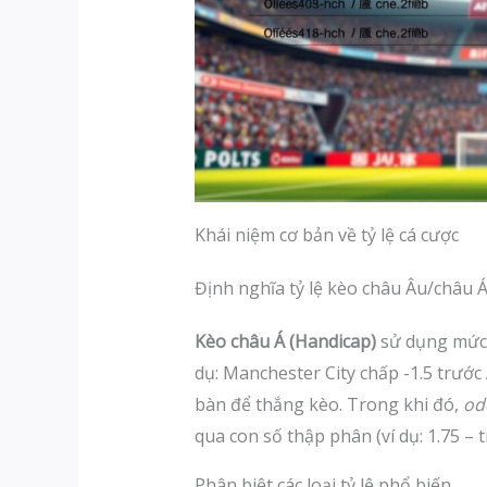
Khái niệm cơ bản về tỷ lệ cá cược
Định nghĩa tỷ lệ kèo châu Âu/châu 
Kèo châu Á (Handicap)
sử dụng mức c
dụ: Manchester City chấp -1.5 trước
bàn để thắng kèo. Trong khi đó,
od
qua con số thập phân (ví dụ: 1.75 – 
Phân biệt các loại tỷ lệ phổ biến