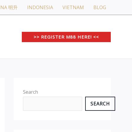
INA 明升
INDONESIA
VIETNAM
BLOG
>> REGISTER M88 HERE! <<
Search
SEARCH