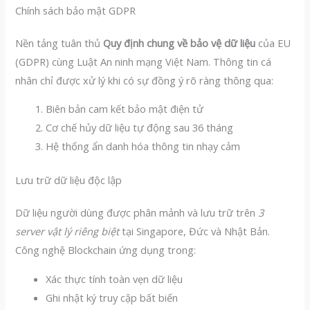
Chính sách bảo mật GDPR
Nền tảng tuân thủ
Quy định chung về bảo vệ dữ liệu
của EU
(GDPR) cùng Luật An ninh mạng Việt Nam. Thông tin cá
nhân chỉ được xử lý khi có sự đồng ý rõ ràng thông qua:
Biên bản cam kết bảo mật điện tử
Cơ chế hủy dữ liệu tự động sau 36 tháng
Hệ thống ẩn danh hóa thông tin nhạy cảm
Lưu trữ dữ liệu độc lập
Dữ liệu người dùng được phân mảnh và lưu trữ trên
3
server vật lý riêng biệt
tại Singapore, Đức và Nhật Bản.
Công nghệ Blockchain ứng dụng trong:
Xác thực tính toàn vẹn dữ liệu
Ghi nhật ký truy cập bất biến