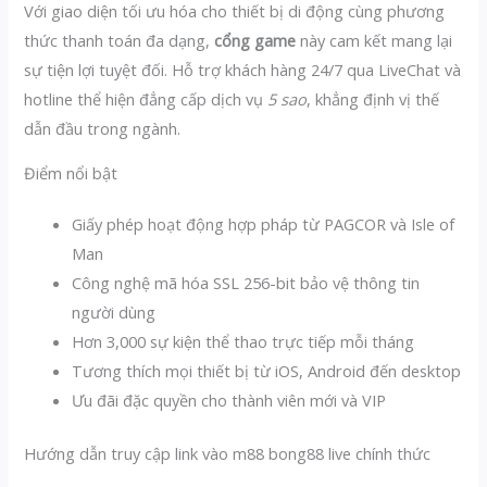
Với giao diện tối ưu hóa cho thiết bị di động cùng phương
thức thanh toán đa dạng,
cổng game
này cam kết mang lại
sự tiện lợi tuyệt đối. Hỗ trợ khách hàng 24/7 qua LiveChat và
hotline thể hiện đẳng cấp dịch vụ
5 sao
, khẳng định vị thế
dẫn đầu trong ngành.
Điểm nổi bật
Giấy phép hoạt động hợp pháp từ PAGCOR và Isle of
Man
Công nghệ mã hóa SSL 256-bit bảo vệ thông tin
người dùng
Hơn 3,000 sự kiện thể thao trực tiếp mỗi tháng
Tương thích mọi thiết bị từ iOS, Android đến desktop
Ưu đãi đặc quyền cho thành viên mới và VIP
Hướng dẫn truy cập link vào m88 bong88 live chính thức