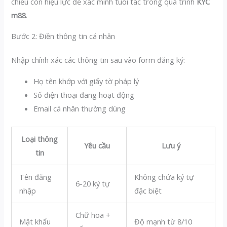
chiếu còn hiệu lực để xác minh tuổi tác trong quá trình
KYC
m88
.
Bước 2: Điền thông tin cá nhân
Nhập chính xác các thông tin sau vào form đăng ký:
Họ tên khớp với giấy tờ pháp lý
Số điện thoại đang hoạt động
Email cá nhân thường dùng
Loại thông
Yêu cầu
Lưu ý
tin
Tên đăng
Không chứa ký tự
6-20 ký tự
nhập
đặc biệt
Chữ hoa +
Mật khẩu
Độ mạnh từ 8/10