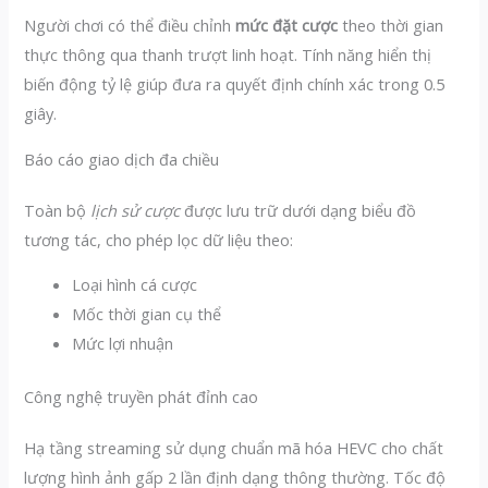
Người chơi có thể điều chỉnh
mức đặt cược
theo thời gian
thực thông qua thanh trượt linh hoạt. Tính năng hiển thị
biến động tỷ lệ giúp đưa ra quyết định chính xác trong 0.5
giây.
Báo cáo giao dịch đa chiều
Toàn bộ
lịch sử cược
được lưu trữ dưới dạng biểu đồ
tương tác, cho phép lọc dữ liệu theo:
Loại hình cá cược
Mốc thời gian cụ thể
Mức lợi nhuận
Công nghệ truyền phát đỉnh cao
Hạ tầng streaming sử dụng chuẩn mã hóa HEVC cho chất
lượng hình ảnh gấp 2 lần định dạng thông thường. Tốc độ