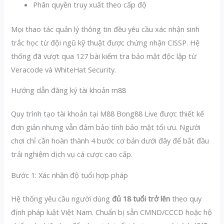
Phân quyền truy xuất theo cấp độ
Mọi thao tác quản lý thông tin đều yêu cầu xác nhận sinh
trắc học từ đội ngũ kỹ thuật được chứng nhận CISSP. Hệ
thống đã vượt qua 127 bài kiểm tra bảo mật độc lập từ
Veracode và WhiteHat Security.
Hướng dẫn đăng ký tài khoản m88
Quy trình tạo tài khoản tại M88 Bong88 Live được thiết kế
đơn giản nhưng vẫn đảm bảo tính bảo mật tối ưu. Người
chơi chỉ cần hoàn thành 4 bước cơ bản dưới đây để bắt đầu
trải nghiệm dịch vụ cá cược cao cấp.
Bước 1: Xác nhận độ tuổi hợp pháp
Hệ thống yêu cầu người dùng
đủ 18 tuổi trở lên
theo quy
định pháp luật Việt Nam. Chuẩn bị sẵn CMND/CCCD hoặc hộ