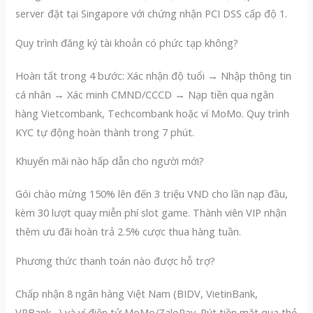
server đặt tại Singapore với chứng nhận PCI DSS cấp độ 1.
Quy trình đăng ký tài khoản có phức tạp không?
Hoàn tất trong 4 bước: Xác nhận độ tuổi → Nhập thông tin
cá nhân → Xác minh CMND/CCCD → Nạp tiền qua ngân
hàng Vietcombank, Techcombank hoặc ví MoMo. Quy trình
KYC tự động hoàn thành trong 7 phút.
Khuyến mãi nào hấp dẫn cho người mới?
Gói chào mừng 150% lên đến 3 triệu VND cho lần nạp đầu,
kèm 30 lượt quay miễn phí slot game. Thành viên VIP nhận
thêm ưu đãi hoàn trả 2.5% cược thua hàng tuần.
Phương thức thanh toán nào được hỗ trợ?
Chấp nhận 8 ngân hàng Việt Nam (BIDV, VietinBank,
VPBank…) và ví điện tử MoMo/ZaloPay. Rút tiền mặt qua thẻ