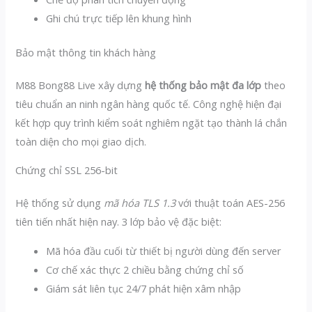
Ghi chú trực tiếp lên khung hình
Bảo mật thông tin khách hàng
M88 Bong88 Live xây dựng
hệ thống bảo mật đa lớp
theo
tiêu chuẩn an ninh ngân hàng quốc tế. Công nghệ hiện đại
kết hợp quy trình kiểm soát nghiêm ngặt tạo thành lá chắn
toàn diện cho mọi giao dịch.
Chứng chỉ SSL 256-bit
Hệ thống sử dụng
mã hóa TLS 1.3
với thuật toán AES-256
tiên tiến nhất hiện nay. 3 lớp bảo vệ đặc biệt:
Mã hóa đầu cuối từ thiết bị người dùng đến server
Cơ chế xác thực 2 chiều bằng chứng chỉ số
Giám sát liên tục 24/7 phát hiện xâm nhập