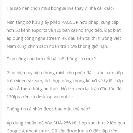
Tại sao nên chọn m88 bong88 live thay vì nhà cái khác?
Nền tảng sở hữu giấy phép PAGCOR hợp pháp, cung cấp
hơn 50 kênh eSports và 120 bàn casino trực tiếp. Đặc biệt
áp dụng công nghệ stream 4K đầu tiên tại thị trường Việt
Nam cùng chính sách hoàn trả 1.5% không giới hạn.
Tính năng nào làm nổi bật hệ thống cá cược?
Giao diện tùy biến thông minh cho phép đặt cược trực tiếp
trên video stream, tích hợp bảng thống kê xG và tỷ lệ chấp
châu Á theo thời gian thực. Hỗ trợ xem lại trận đấu tốc độ
120fps trên cả desktop và mobile.
Thông tin cá nhân được bảo mật thế nào?
Áp dụng chuẩn mã hóa SHA-256 kết hợp xác thực 2 lớp qua
Google Authenticator. Dữ liệu được lưu trữ độc lập trên