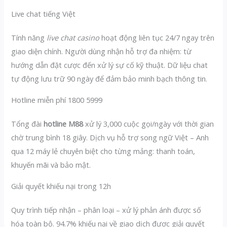
Live chat tiếng Việt
Tính năng
live chat casino
hoạt động liên tục 24/7 ngay trên
giao diện chính. Người dùng nhận hỗ trợ đa nhiệm: từ
hướng dẫn đặt cược đến xử lý sự cố kỹ thuật. Dữ liệu chat
tự động lưu trữ 90 ngày để đảm bảo minh bạch thông tin.
Hotline miễn phí 1800 5999
Tổng đài
hotline M88
xử lý 3,000 cuộc gọi/ngày với thời gian
chờ trung bình 18 giây. Dịch vụ hỗ trợ song ngữ Việt – Anh
qua 12 máy lẻ chuyên biệt cho từng mảng: thanh toán,
khuyến mãi và bảo mật.
Giải quyết khiếu nại trong 12h
Quy trình tiếp nhận – phân loại – xử lý phản ánh được số
hóa toàn bộ. 94.7% khiếu nại về giao dịch được giải quyết