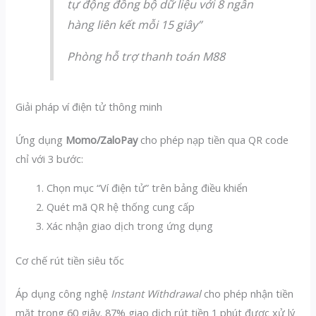
tự động đồng bộ dữ liệu với 8 ngân
hàng liên kết mỗi 15 giây”
Phòng hỗ trợ thanh toán M88
Giải pháp ví điện tử thông minh
Ứng dụng
Momo/ZaloPay
cho phép nạp tiền qua QR code
chỉ với 3 bước:
Chọn mục “Ví điện tử” trên bảng điều khiển
Quét mã QR hệ thống cung cấp
Xác nhận giao dịch trong ứng dụng
Cơ chế rút tiền siêu tốc
Áp dụng công nghệ
Instant Withdrawal
cho phép nhận tiền
mặt trong 60 giây. 87% giao dịch rút tiền 1 phút được xử lý