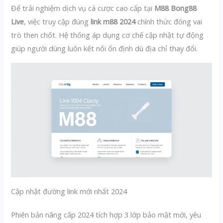
Để trải nghiệm dịch vụ cá cược cao cấp tại
M88 Bong88
Live
, việc truy cập đúng
link m88 2024
chính thức đóng vai
trò then chốt. Hệ thống áp dụng cơ chế cập nhật tự động
giúp người dùng luôn kết nối ổn định dù địa chỉ thay đổi.
Cập nhật đường link mới nhất 2024
Phiên bản nâng cấp 2024 tích hợp 3 lớp bảo mật mới, yêu