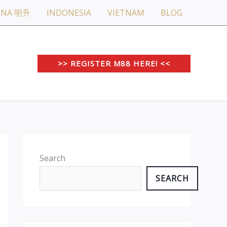
INA 明升
INDONESIA
VIETNAM
BLOG
>> REGISTER M88 HERE! <<
Search
SEARCH