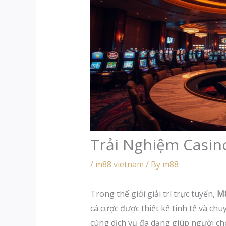
Trải Nghiệm Casin
/
m88 vietnam
/ By
m88
Trong thế giới giải trí trực tuyến,
M
cá cược được thiết kế tinh tế và ch
cùng dịch vụ đa dạng giúp người ch