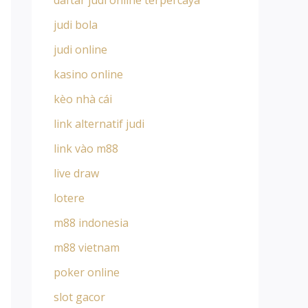
daftar judi online terpercaya
judi bola
judi online
kasino online
kèo nhà cái
link alternatif judi
link vào m88
live draw
lotere
m88 indonesia
m88 vietnam
poker online
slot gacor