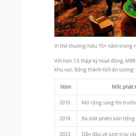
Vị thế thương hiệu 15+ năm trong n
Với hơn 1.5 thập kỷ hoạt động, M88 
khu vực. Bảng thành tích ấn tượng:
Năm
Mốc phát t
2010
Mở rộng sang thị trườ
2018
Ra mắt phiên bản tiếng 
2023
Dẫn đầu về lượt truy cậ