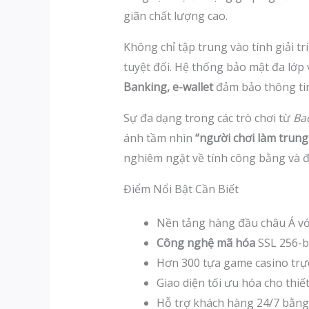
giãn chất lượng cao.
Không chỉ tập trung vào tính giải trí
tuyệt đối. Hệ thống bảo mật đa lớ
Banking, e-wallet
đảm bảo thông tin
Sự đa dạng trong các trò chơi từ
Bac
ánh tầm nhìn
“người chơi làm trung
nghiêm ngặt về tính công bằng và đ
Điểm Nổi Bật Cần Biết
Nền tảng hàng đầu châu Á vớ
Công nghệ mã hóa
SSL 256-bi
Hơn 300 tựa game casino trực 
Giao diện tối ưu hóa cho thiế
Hỗ trợ khách hàng 24/7 bằn