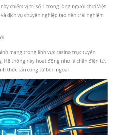
này chiếm vị trí số 1 trong lòng người chơi Việt.
 và dịch vụ chuyên nghiệp tạo nên trải nghiệm
ới
ninh mạng trong lĩnh vực casino trực tuyến
. Hệ thống này hoạt động như lá chắn điện tử,
ình thức tấn công từ bên ngoài.