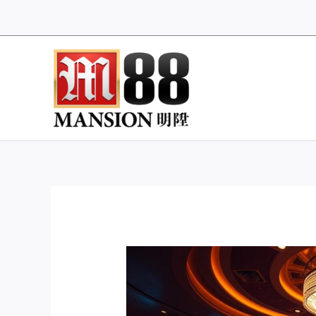
Skip
to
content