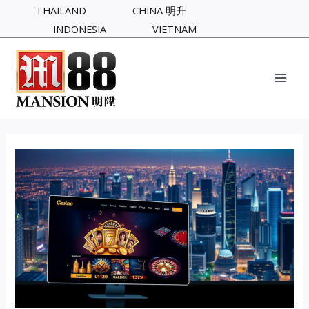
Skip
THAILAND
CHINA 明升
to
INDONESIA
VIETNAM
content
MAI
MEN