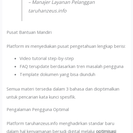
– Manajer Layanan Pelanggan
taruhanzeus.info
Pusat Bantuan Mandiri
Platform ini menyediakan pusat pengetahuan lengkap berisi:
Video tutorial step-by-step
FAQ terupdate berdasarkan tren masalah pengguna
Template dokumen yang bisa diunduh
Semua materi tersedia dalam 3 bahasa dan dioptimalkan
untuk pencarian kata kunci spesifik.
Pengalaman Pengguna Optimal
Platform taruhanzeus.info menghadirkan standar baru
dalam hal kenyamanan berjudi digital melalui
optimisasi