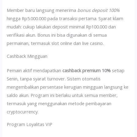
Member baru langsung menerima
bonus deposit 100%
hingga Rp5.000.000 pada transaksi pertama. Syarat klaim
mudah: cukup lakukan deposit minimal Rp100.000 dan
verifikasi akun. Bonus ini bisa digunakan di semua
permainan, termasuk slot online dan live casino.
Cashback Mingguan
Pemain aktif mendapatkan
cashback premium 10%
setiap
Senin, tanpa syarat turnover. Sistem otomatis
mengembalikan persentase kerugian mingguan langsung ke
saldo akun. Program ini berlaku untuk semua member,
termasuk yang menggunakan metode pembayaran
cryptocurrency.
Program Loyalitas VIP