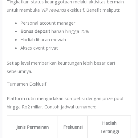
Tingkatkan status keanggotaan melalui aktivitas bermain
untuk membuka
VIP rewards
eksklusif. Benefit meliputi:
Personal account manager
Bonus deposit
harian hingga 25%
Hadiah liburan mewah
Akses event privat
Setiap level memberikan keuntungan lebih besar dari
sebelumnya.
Turnamen Eksklusif
Platform rutin mengadakan kompetisi dengan prize pool
hingga Rp2 miliar. Contoh jadwal turnamen:
Hadiah
Jenis Permainan
Frekuensi
Tertinggi