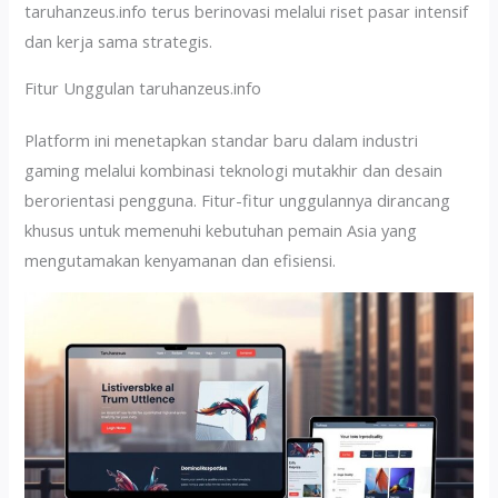
taruhanzeus.info terus berinovasi melalui riset pasar intensif
dan kerja sama strategis.
Fitur Unggulan taruhanzeus.info
Platform ini menetapkan standar baru dalam industri
gaming melalui kombinasi teknologi mutakhir dan desain
berorientasi pengguna. Fitur-fitur unggulannya dirancang
khusus untuk memenuhi kebutuhan pemain Asia yang
mengutamakan kenyamanan dan efisiensi.