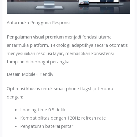
Antarmuka Pengguna Responsif
Pengalaman visual premium
menjadi fondasi utama
antarmuka platform. Teknologi adaptifnya secara otomatis
menyesuaikan resolusi layar, memastikan konsistensi
tampilan di berbagai perangkat.
Desain Mobile-Friendly
Optimasi khusus untuk smartphone flagship terbaru
dengan:
Loading time 0.8 detik
Kompatibilitas dengan 120Hz refresh rate
Pengaturan baterai pintar