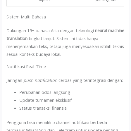
Sistem Multi Bahasa
Dukungan 15+ bahasa Asia dengan teknologi
neural machine
translation
tingkat lanjut. Sistem ini tidak hanya
menerjemahkan teks, tetapi juga menyesuaikan istilah teknis
sesuai konteks budaya lokal.
Notifikasi Real-Time
Jaringan
push notification
cerdas yang terintegrasi dengan:
Perubahan odds langsung
Update turnamen eksklusif
Status transaksi finansial
Pengguna bisa memilih 5 channel notifikasi berbeda
termasuk WhatsApp dan Telegram untuk update penting.