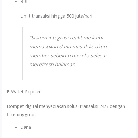
BRI
Limit transaksi hingga 500 juta/hari
“Sistem integrasi real-time kami
memastikan dana masuk ke akun
member sebelum mereka selesai
merefresh halaman”
E-Wallet Populer
Dompet digital menyediakan solusi transaksi 24/7 dengan
fitur unggulan:
Dana