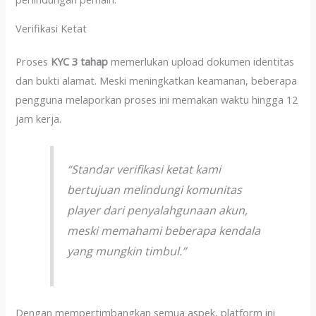
Verifikasi Ketat
Proses
KYC 3 tahap
memerlukan upload dokumen identitas
dan bukti alamat. Meski meningkatkan keamanan, beberapa
pengguna melaporkan proses ini memakan waktu hingga 12
jam kerja.
“Standar verifikasi ketat kami
bertujuan melindungi komunitas
player dari penyalahgunaan akun,
meski memahami beberapa kendala
yang mungkin timbul.”
Dengan mempertimbangkan semua aspek, platform ini