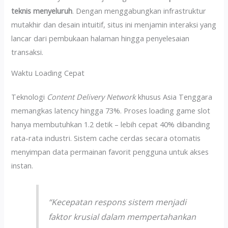
teknis menyeluruh
. Dengan menggabungkan infrastruktur
mutakhir dan desain intuitif, situs ini menjamin interaksi yang
lancar dari pembukaan halaman hingga penyelesaian
transaksi.
Waktu Loading Cepat
Teknologi
Content Delivery Network
khusus Asia Tenggara
memangkas latency hingga 73%. Proses loading game slot
hanya membutuhkan 1.2 detik – lebih cepat 40% dibanding
rata-rata industri. Sistem cache cerdas secara otomatis
menyimpan data permainan favorit pengguna untuk akses
instan.
“Kecepatan respons sistem menjadi
faktor krusial dalam mempertahankan