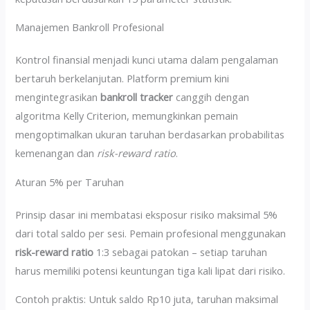
Manajemen Bankroll Profesional
Kontrol finansial menjadi kunci utama dalam pengalaman
bertaruh berkelanjutan. Platform premium kini
mengintegrasikan
bankroll tracker
canggih dengan
algoritma Kelly Criterion, memungkinkan pemain
mengoptimalkan ukuran taruhan berdasarkan probabilitas
kemenangan dan
risk-reward ratio
.
Aturan 5% per Taruhan
Prinsip dasar ini membatasi eksposur risiko maksimal 5%
dari total saldo per sesi. Pemain profesional menggunakan
risk-reward ratio
1:3 sebagai patokan – setiap taruhan
harus memiliki potensi keuntungan tiga kali lipat dari risiko.
Contoh praktis: Untuk saldo Rp10 juta, taruhan maksimal