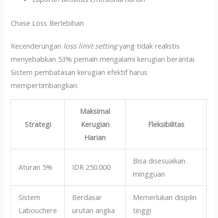
Chase Loss Berlebihan
Kecenderungan
loss limit setting
yang tidak realistis
menyebabkan 53% pemain mengalami kerugian berantai.
Sistem pembatasan kerugian efektif harus
mempertimbangkan:
Maksimal
Strategi
Kerugian
Fleksibilitas
Harian
Bisa disesuaikan
Aturan 5%
IDR 250.000
mingguan
Sistem
Berdasar
Memerlukan disiplin
Labouchere
urutan angka
tinggi