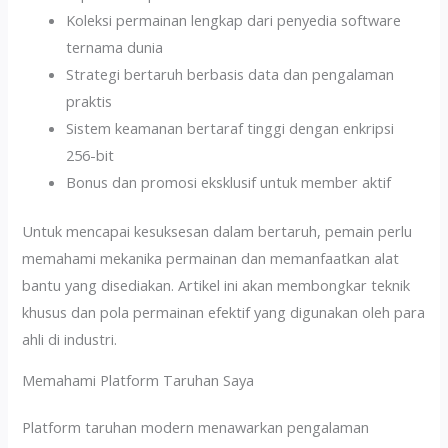
Koleksi permainan lengkap dari penyedia software
ternama dunia
Strategi bertaruh berbasis data dan pengalaman
praktis
Sistem keamanan bertaraf tinggi dengan enkripsi
256-bit
Bonus dan promosi eksklusif untuk member aktif
Untuk mencapai kesuksesan dalam bertaruh, pemain perlu
memahami mekanika permainan dan memanfaatkan alat
bantu yang disediakan. Artikel ini akan membongkar teknik
khusus dan pola permainan efektif yang digunakan oleh para
ahli di industri.
Memahami Platform Taruhan Saya
Platform taruhan modern menawarkan pengalaman