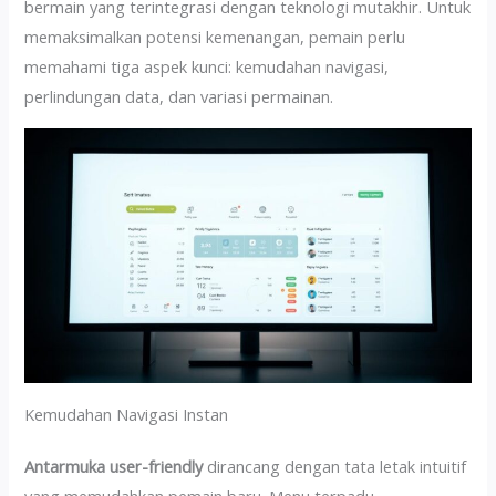
bermain yang terintegrasi dengan teknologi mutakhir. Untuk
memaksimalkan potensi kemenangan, pemain perlu
memahami tiga aspek kunci: kemudahan navigasi,
perlindungan data, dan variasi permainan.
Kemudahan Navigasi Instan
Antarmuka user-friendly
dirancang dengan tata letak intuitif
yang memudahkan pemain baru. Menu terpadu