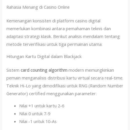
Rahasia Menang di Casino Online
Kemenangan konsisten di platform casino digital
memerlukan kombinasi antara pemahaman teknis dan
adaptasi strategi klasik. Berikut analisis mendalam tentang
metode terverifikasi untuk tiga permainan utama:
Hitungan Kartu Digital dalam Blackjack
Sistem
card counting algorithm
modern memungkinkan
pemain menganalisis distribusi kartu virtual secara real-time.
Teknik Hi-Lo yang dimodifikasi untuk RNG (Random Number
Generator) certified menggunakan parameter:
Nilai +1 untuk kartu 2-6
Nilai 0 untuk 7-9
Nilai -1 untuk 10-As