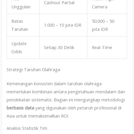
Cashout Partial
Unggulan
Camera
Batas
50.000 – 50
1.000 – 10 juta IDR
Taruhan
juta IDR
Update
Setiap 30 Detik
Real-Time
Odds
Strategi Taruhan Olahraga
Kemenangan konsisten dalam taruhan olahraga
memerlukan kombinasi antara pengetahuan mendalam dan
pendekatan sistematis. Bagian ini mengungkap metodologi
berbasis data
yang digunakan oleh petaruh profesional di
Asia untuk memaksimalkan ROI.
Analisis Statistik Tim