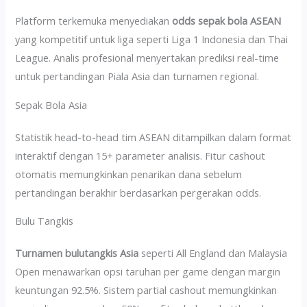
Platform terkemuka menyediakan
odds sepak bola ASEAN
yang kompetitif untuk liga seperti Liga 1 Indonesia dan Thai
League. Analis profesional menyertakan prediksi real-time
untuk pertandingan Piala Asia dan turnamen regional.
Sepak Bola Asia
Statistik head-to-head tim ASEAN ditampilkan dalam format
interaktif dengan 15+ parameter analisis. Fitur cashout
otomatis memungkinkan penarikan dana sebelum
pertandingan berakhir berdasarkan pergerakan odds.
Bulu Tangkis
Turnamen bulutangkis Asia
seperti All England dan Malaysia
Open menawarkan opsi taruhan per game dengan margin
keuntungan 92.5%. Sistem partial cashout memungkinkan