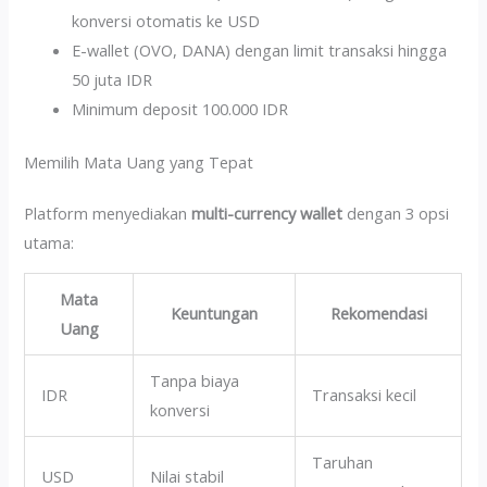
konversi otomatis ke USD
E-wallet (OVO, DANA) dengan limit transaksi hingga
50 juta IDR
Minimum deposit 100.000 IDR
Memilih Mata Uang yang Tepat
Platform menyediakan
multi-currency wallet
dengan 3 opsi
utama:
Mata
Keuntungan
Rekomendasi
Uang
Tanpa biaya
IDR
Transaksi kecil
konversi
Taruhan
USD
Nilai stabil