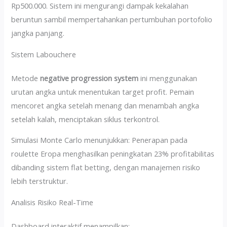
Rp500.000. Sistem ini mengurangi dampak kekalahan
beruntun sambil mempertahankan pertumbuhan portofolio
jangka panjang.
Sistem Labouchere
Metode
negative progression system
ini menggunakan
urutan angka untuk menentukan target profit. Pemain
mencoret angka setelah menang dan menambah angka
setelah kalah, menciptakan siklus terkontrol.
Simulasi Monte Carlo menunjukkan: Penerapan pada
roulette Eropa menghasilkan peningkatan 23% profitabilitas
dibanding sistem flat betting, dengan manajemen risiko
lebih terstruktur.
Analisis Risiko Real-Time
Dashboard interaktif menampilkan: