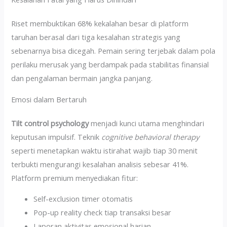
Riset membuktikan 68% kekalahan besar di platform
taruhan berasal dari tiga kesalahan strategis yang
sebenarnya bisa dicegah. Pemain sering terjebak dalam pola
perilaku merusak yang berdampak pada stabilitas finansial
dan pengalaman bermain jangka panjang.
Emosi dalam Bertaruh
Tilt control psychology
menjadi kunci utama menghindari
keputusan impulsif. Teknik
cognitive behavioral therapy
seperti menetapkan waktu istirahat wajib tiap 30 menit
terbukti mengurangi kesalahan analisis sebesar 41%.
Platform premium menyediakan fitur:
Self-exclusion timer otomatis
Pop-up reality check tiap transaksi besar
Laporan aktivitas emosional harian