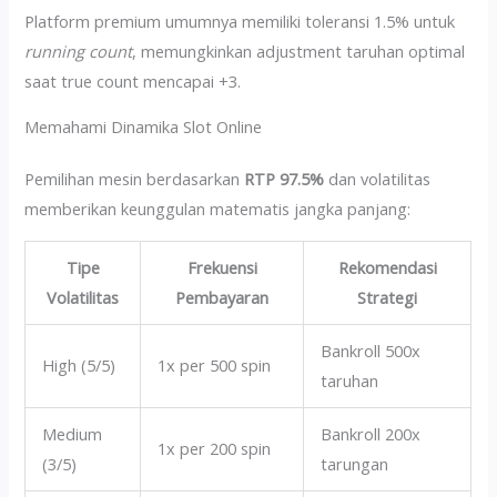
Platform premium umumnya memiliki toleransi 1.5% untuk
running count
, memungkinkan adjustment taruhan optimal
saat true count mencapai +3.
Memahami Dinamika Slot Online
Pemilihan mesin berdasarkan
RTP 97.5%
dan volatilitas
memberikan keunggulan matematis jangka panjang:
Tipe
Frekuensi
Rekomendasi
Volatilitas
Pembayaran
Strategi
Bankroll 500x
High (5/5)
1x per 500 spin
taruhan
Medium
Bankroll 200x
1x per 200 spin
(3/5)
tarungan