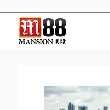
Skip
to
content