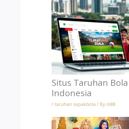
Situs Taruhan Bol
Indonesia
/
taruhan sepakbola
/ By
m88