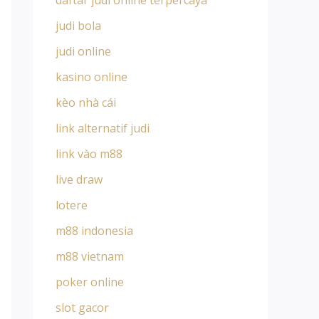
daftar judi online terpercaya
judi bola
judi online
kasino online
kèo nhà cái
link alternatif judi
link vào m88
live draw
lotere
m88 indonesia
m88 vietnam
poker online
slot gacor