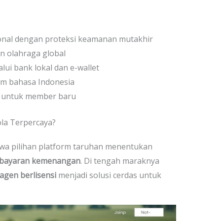
sional dengan proteksi keamanan mutakhir
n olahraga global
alui bank lokal dan e-wallet
am bahasa Indonesia
f untuk member baru
la Terpercaya?
a pilihan platform taruhan menentukan
mbayaran kemenangan
. Di tengah maraknya
agen berlisensi
menjadi solusi cerdas untuk