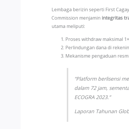
Lembaga berizin seperti First Caga
Commission menjamin
integritas t
utama meliputi:
Proses withdraw maksimal 1
Perlindungan dana di rekeni
Mekanisme pengaduan resmi 
“Platform berlisensi 
dalam 72 jam, sementar
ECOGRA 2023.”
Laporan Tahunan Globa