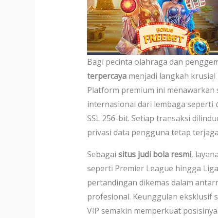
Bagi pecinta olahraga dan penggem
terpercaya
menjadi langkah krusial
Platform premium ini menawarkan s
internasional dari lembaga seperti
SSL 256-bit. Setiap transaksi dilind
privasi data pengguna tetap terjaga
Sebagai
situs judi bola resmi
, layan
seperti Premier League hingga Lig
pertandingan dikemas dalam antarm
profesional. Keunggulan eksklusif 
VIP semakin memperkuat posisinya d