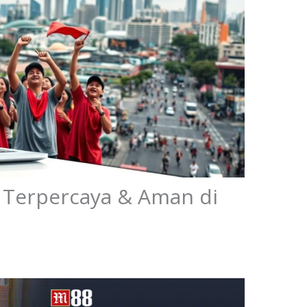
a Terpercaya & Aman di